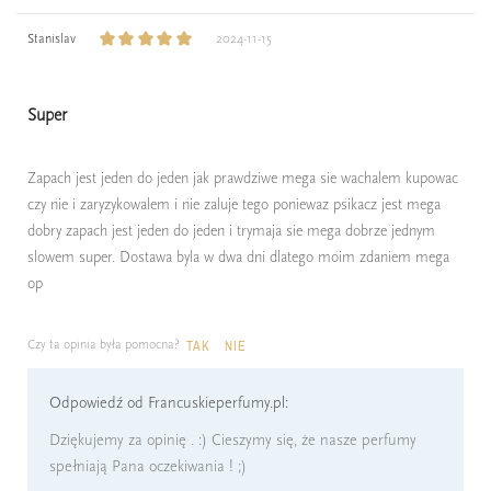
Stanislav
2024-11-15
Super
Zapach jest jeden do jeden jak prawdziwe mega sie wachalem kupowac
czy nie i zaryzykowalem i nie zaluje tego poniewaz psikacz jest mega
dobry zapach jest jeden do jeden i trymaja sie mega dobrze jednym
slowem super. Dostawa byla w dwa dni dlatego moim zdaniem mega
op
Czy ta opinia była pomocna?
TAK
NIE
Odpowiedź od Francuskieperfumy.pl:
Dziękujemy za opinię . :) Cieszymy się, że nasze perfumy
spełniają Pana oczekiwania ! ;)