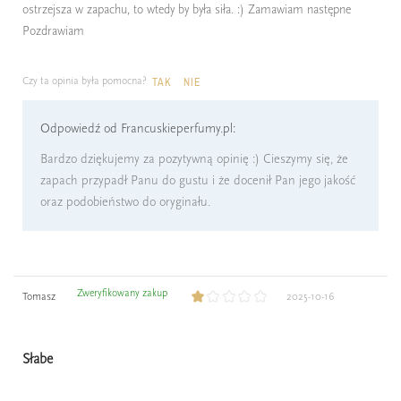
ostrzejsza w zapachu, to wtedy by była siła. :) Zamawiam następne
Pozdrawiam
Czy ta opinia była pomocna?
TAK
NIE
Odpowiedź od Francuskieperfumy.pl:
Bardzo dziękujemy za pozytywną opinię :) Cieszymy się, że
zapach przypadł Panu do gustu i że docenił Pan jego jakość
oraz podobieństwo do oryginału.
Zweryfikowany zakup
Tomasz
2025-10-16
Słabe