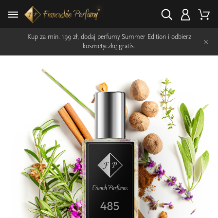
Kup za min. 199 zł, dodaj perfumy Summer Edition i odbierz
×
kosmetyczkę gratis.