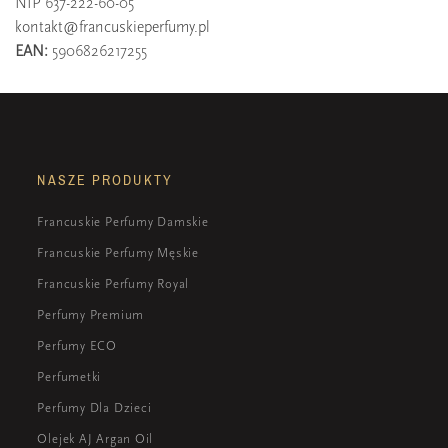
NIP 637-222-60-05
kontakt@francuskieperfumy.pl
EAN:
5906826217255
NASZE PRODUKTY
Francuskie Perfumy Damskie
Francuskie Perfumy Męskie
Francuskie Perfumy Royal
Perfumy Premium
Perfumy ECO
Perfumetki
Perfumy Dla Dzieci
Olejek AJ Argan Oil