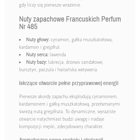
gdy liczy się pierwsze wrażenie.
Nuty zapachowe Francuskich Perfum
Nr 485
Nuty głowy:
cynamon, gałka muszkatołowa,
kardamon i grejpfrut
Nuty serca:
lawenda
Nuty bazy:
lukrecja, drzewo sandałowe,
bursztyn, paczula i haitańska wetyweria
Iskrzące otwarcie pełne przyprawowej energii
Pierwsze akordy zapachu eksplodują cynamonem,
kardamonem i gałką muszkatołową, przełamanymi
świeżą nutą grejpfruta. To dynamiczne, wyraziste
otwarcie natychmiast budzi uwagę i nadaje
kompozycji męski, zdecydowany charakter.
Aromatyczne serce spokoju i elegancji