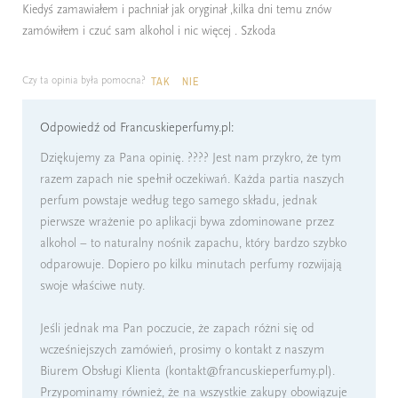
Kiedyś zamawiałem i pachniał jak oryginał ,kilka dni temu znów
zamówiłem i czuć sam alkohol i nic więcej . Szkoda
Czy ta opinia była pomocna?
TAK
NIE
Odpowiedź od Francuskieperfumy.pl:
Dziękujemy za Pana opinię. ???? Jest nam przykro, że tym
razem zapach nie spełnił oczekiwań. Każda partia naszych
perfum powstaje według tego samego składu, jednak
pierwsze wrażenie po aplikacji bywa zdominowane przez
alkohol – to naturalny nośnik zapachu, który bardzo szybko
odparowuje. Dopiero po kilku minutach perfumy rozwijają
swoje właściwe nuty.
Jeśli jednak ma Pan poczucie, że zapach różni się od
wcześniejszych zamówień, prosimy o kontakt z naszym
Biurem Obsługi Klienta (kontakt@francuskieperfumy.pl).
Przypominamy również, że na wszystkie zakupy obowiązuje