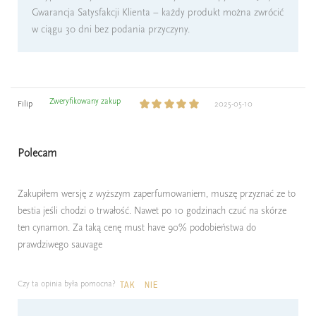
Gwarancja Satysfakcji Klienta – każdy produkt można zwrócić
w ciągu 30 dni bez podania przyczyny.
Zweryfikowany zakup
Filip
2025-05-10
Polecam
Zakupiłem wersję z wyższym zaperfumowaniem, muszę przyznać ze to
bestia jeśli chodzi o trwałość. Nawet po 10 godzinach czuć na skórze
ten cynamon. Za taką cenę must have 90% podobieństwa do
prawdziwego sauvage
Czy ta opinia była pomocna?
TAK
NIE