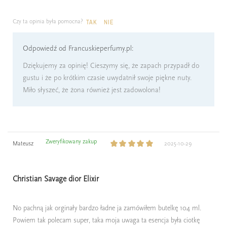
Czy ta opinia była pomocna?
TAK
NIE
Odpowiedź od Francuskieperfumy.pl:
Dziękujemy za opinię! Cieszymy się, że zapach przypadł do
gustu i że po krótkim czasie uwydatnił swoje piękne nuty.
Miło słyszeć, że żona również jest zadowolona!
Zweryfikowany zakup
Mateusz
2025-10-29
Christian Savage dior Elixir
No pachną jak orginały bardzo ładne ja zamówiłem butelkę 104 ml.
Powiem tak polecam super, taka moja uwaga ta esencja była ciotkę