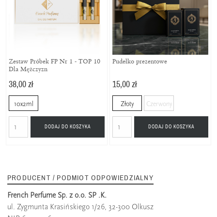
Zestaw Próbek FP Nr 1 - TOP 10
Pudełko prezentowe
Dla Mężczyzn
38,00 zł
15,00 zł
10x2ml
Złoty
Czerwony
DODAJ DO KOSZYKA
DODAJ DO KOSZYKA
PRODUCENT / PODMIOT ODPOWIEDZIALNY
French Perfume Sp. z o.o. SP .K.
ul. Zygmunta Krasińskiego 1/26, 32-300 Olkusz