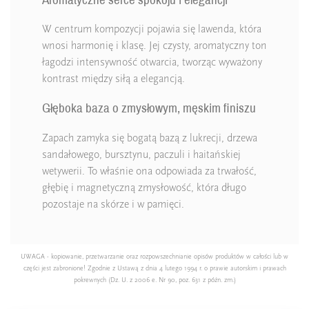
W centrum kompozycji pojawia się lawenda, która
wnosi harmonię i klasę. Jej czysty, aromatyczny ton
łagodzi intensywność otwarcia, tworząc wyważony
kontrast między siłą a elegancją.
Głęboka baza o zmysłowym, męskim finiszu
Zapach zamyka się bogatą bazą z lukrecji, drzewa
sandałowego, bursztynu, paczuli i haitańskiej
wetywerii. To właśnie ona odpowiada za trwałość,
głębię i magnetyczną zmysłowość, która długo
pozostaje na skórze i w pamięci.
UWAGA - kopiowanie, przetwarzanie oraz rozpowszechnianie opisów produktów w całości lub w
części jest zabronione! Zgodnie z Ustawą z dnia 4 lutego 1994 r. o prawie autorskim i prawach
pokrewnych (Dz. U. z 2006 e. Nr 90, poz. 631 z późn. zm.)