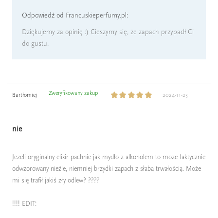
Odpowiedź od Francuskieperfumy.pl:
Dziękujemy za opinię :) Cieszymy się, że zapach przypadł Ci
do gustu.
Zweryfikowany zakup
Bartłomiej
2024-11-23
nie
Jeżeli oryginalny elixir pachnie jak mydło z alkoholem to może faktycznie
odwzorowany nieźle, niemniej brzydki zapach z słabą trwałością. Może
mi się trafił jakiś zły odlew? ????
!!!! EDIT: