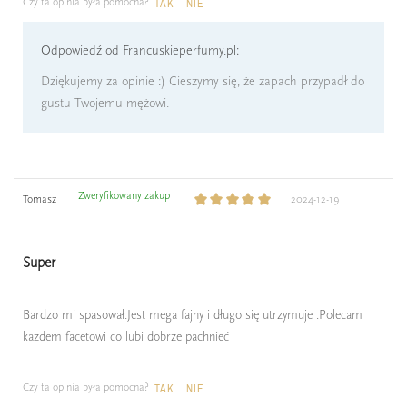
Czy ta opinia była pomocna?
TAK
NIE
Odpowiedź od Francuskieperfumy.pl:
Dziękujemy za opinie :) Cieszymy się, że zapach przypadł do
gustu Twojemu mężowi.
Zweryfikowany zakup
Tomasz
2024-12-19
Super
Bardzo mi spasował.Jest mega fajny i długo się utrzymuje .Polecam
każdem facetowi co lubi dobrze pachnieć
Czy ta opinia była pomocna?
TAK
NIE