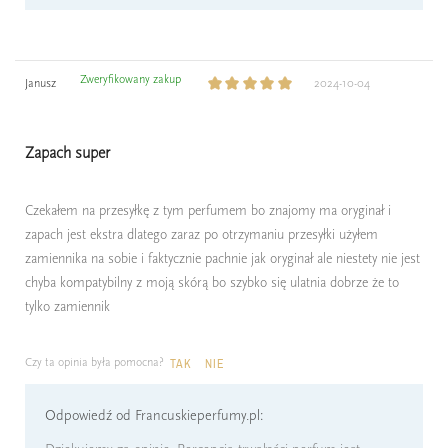
Zweryfikowany zakup
Janusz
2024-10-04
Zapach super
Czekałem na przesyłkę z tym perfumem bo znajomy ma oryginał i
zapach jest ekstra dlatego zaraz po otrzymaniu przesyłki użyłem
zamiennika na sobie i faktycznie pachnie jak oryginał ale niestety nie jest
chyba kompatybilny z moją skórą bo szybko się ulatnia dobrze że to
tylko zamiennik
Czy ta opinia była pomocna?
TAK
NIE
Odpowiedź od Francuskieperfumy.pl: