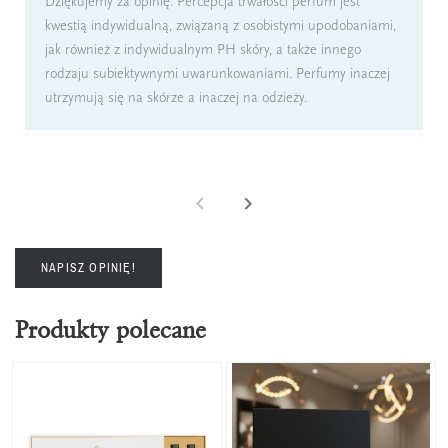
Dziękujemy za opinię. Percepcja trwałości perfum jest
kwestią indywidualną, związaną z osobistymi upodobaniami,
jak również z indywidualnym PH skóry, a także innego
rodzaju subiektywnymi uwarunkowaniami. Perfumy inaczej
utrzymują się na skórze a inaczej na odzieży.
NAPISZ OPINIĘ!
Produkty polecane