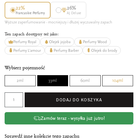
22%
26%
Francuskie Perfumy
AJ Deluxe
Wyższe zaperfumowanie - mocniejszy i dłużej wyczuwalny zapach
Ten zapach dostępny też jako:
Perfumy Royal
Olejek jojoba
Perfumy Wood
Perfumy L'amour
Perfumy Barber
Olejek do brody
Wybierz pojemność
2ml
33ml
60ml
104ml
DODAJ DO KOSZYKA
Zamów teraz - wysyłka już jutro!
Sprawdź inne kolekcje tego zapachu