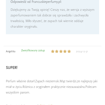
Odpowiedź od Francuskieperfumy.pl:
Dziękujemy za Twoją opinię! Cieszy nas, że wersja z wyższym
zaperfumowaniem tak dobrze się sprawdziła i zachwyciła
trwałością. Miło słyszeć, że zapach tak wiernie oddaje
charakter oryginału.
Zweryfikowany zakup
Angelika
2024-12-31
SUPER!
Perfum właśnie dotarł.Zapach nieziemski.Mąż twierdzi,że najlepszy jaki
miał w życiu.Różnica z oryginałem praktycznie niezauważalna.Polecam
wszystkim panom.