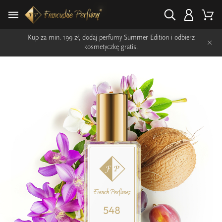
Kup za min. 199 zł, dodaj perfumy Summer Edition i odbierz
×
kosmetyczkę gratis.