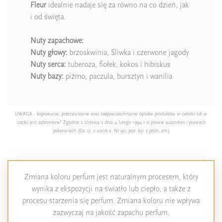
Fleur
idealnie nadaje się za równo na co dzień, jak
i od święta.
Nuty zapachowe:
Nuty
głowy:
brzoskwinia, Śliwka i czerwone jagody
Nuty
serca:
tuberoza, fiołek, kokos i hibiskus
Nuty
bazy:
piżmo, paczula, bursztyn i wanilia
UWAGA - kopiowanie, przetwarzanie oraz rozpowszechnianie opisów produktów w całości lub w
części jest zabronione! Zgodnie z Ustawą z dnia 4 lutego 1994 r. o prawie autorskim i prawach
pokrewnych (Dz. U. z 2006 e. Nr 90, poz. 631 z późn. zm.)
Zmiana koloru perfum jest naturalnym procesem, który
wynika z ekspozycji na światło lub ciepło, a także z
procesu starzenia się perfum. Zmiana koloru nie wpływa
zazwyczaj na jakość zapachu perfum.