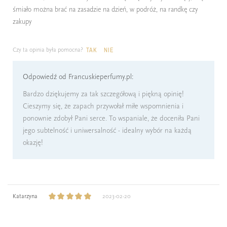
śmiało można brać na zasadzie na dzień, w podróż, na randkę czy
zakupy
Czy ta opinia była pomocna?
TAK
NIE
Odpowiedź od Francuskieperfumy.pl:
Bardzo dziękujemy za tak szczegółową i piękną opinię!
Cieszymy się, że zapach przywołał miłe wspomnienia i
ponownie zdobył Pani serce. To wspaniale, że doceniła Pani
jego subtelność i uniwersalność - idealny wybór na każdą
okazję!
Katarzyna
2023-02-20