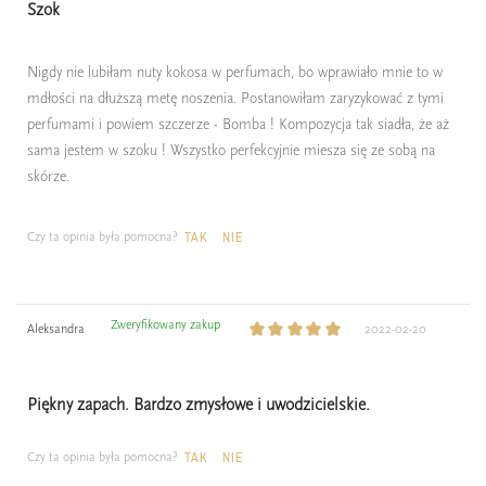
Szok
Nigdy nie lubiłam nuty kokosa w perfumach, bo wprawiało mnie to w
mdłości na dłuższą metę noszenia. Postanowiłam zaryzykować z tymi
perfumami i powiem szczerze - Bomba ! Kompozycja tak siadła, że aż
sama jestem w szoku ! Wszystko perfekcyjnie miesza się ze sobą na
skórze.
Czy ta opinia była pomocna?
TAK
NIE
Zweryfikowany zakup
Aleksandra
2022-02-20
Piękny zapach. Bardzo zmysłowe i uwodzicielskie.
Czy ta opinia była pomocna?
TAK
NIE