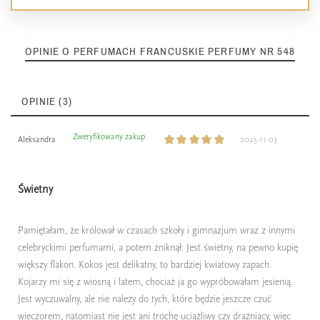
OPINIE O PERFUMACH FRANCUSKIE PERFUMY NR 548
OPINIE (3)
Zweryfikowany zakup
Aleksandra
2025-11-03
Świetny
Pamiętałam, że królował w czasach szkoły i gimnazjum wraz z innymi
celebryckimi perfumami, a potem zniknął. Jest świetny, na pewno kupię
większy flakon. Kokos jest delikatny, to bardziej kwiatowy zapach.
Kojarzy mi się z wiosną i latem, chociaż ja go wypróbowałam jesienią.
Jest wyczuwalny, ale nie należy do tych, które będzie jeszcze czuć
wieczorem, natomiast nie jest ani trochę uciążliwy czy drażniący, więc