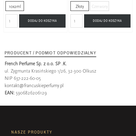
10x2ml
Złoty
Czerwony
DODAJ DO KOSZYKA
DODAJ DO KOSZYKA
PRODUCENT / PODMIOT ODPOWIEDZIALNY
French Perfume Sp. z o.o. SP .K.
ul. Zygmunta Krasińskiego 1/26, 32-300 Olkusz
NIP 637-222-60-05
kontakt@francuskieperfumy.pl
EAN:
5906826206129
NASZE PRODUKTY