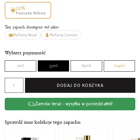
22%
Francuskie Perfumy
Ten zapach dostępny też jako:
Perfumy Royal
Perfumy L'amour
Wybierz pojemność
2ml
33ml
60ml
104ml
DODAJ DO KOSZYKA
Zamów teraz - wysyłka w poniedziałek!
Sprawdź inne kolekcje tego zapachu