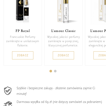
FP Royal
L'amour Classic
L'amour 
Francuskie Perfumy
Wysokiej jakości perfumy
Wysokiej jako
zamknięte w unikatowym
zamknięte w poręcznej,
zamknięte w 
flakonie.
klasycznej perfumetce.
eleganckiej 
ZOBACZ
ZOBACZ
ZOB
Szybkie i bezpieczne zakupy - złożenie zamówienia zajmie Ci
minutę!
Darmowa wysyłka od 69 zł (nie dotyczy zamówień za pobraniem)