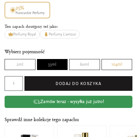
25%
Francuskie Perfumy
Ten zapach dostępny też jako:
Perfumy Royal
Perfumy L'amour
Wybierz pojemność
2ml
33ml
60ml
104ml
DODAJ DO KOSZYKA
Zamów teraz - wysyłka już jutro!
Sprawdź inne kolekcje tego zapachu