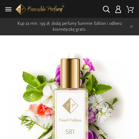
Kup za min. 199 zł, dodaj perfumy Summer Edition i odbierz
×
kosmetyczkę gratis.