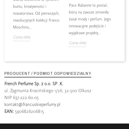
Paco Rabanne to postać,
buntu, kreatywności i
która na zawsze zmieniła
nowatorstwa. Od pierwszych,
świat mody i perfum. Jego
rewolucyjnych kolekcji Franco
innowacyjne podejście i
Moschino,...
wyjątkowe projekty...
Czytaj dalej
Czytaj dalej
PRODUCENT / PODMIOT ODPOWIEDZIALNY
French Perfume Sp. z o.o. SP .K.
ul. Zygmunta Krasińskiego 1/26, 32-300 Olkusz
NIP 637-222-60-05
kontakt@francuskieperfumy.pl
EAN:
5906826206815