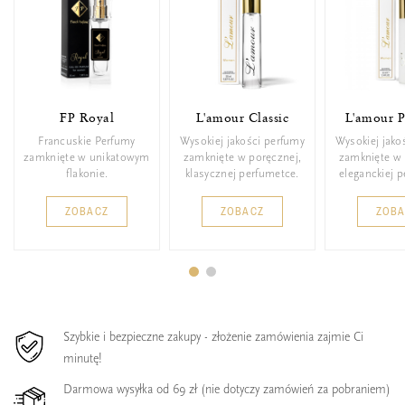
FP Royal
L'amour Classic
L'amour 
Francuskie Perfumy
Wysokiej jakości perfumy
Wysokiej jako
zamknięte w unikatowym
zamknięte w poręcznej,
zamknięte w 
flakonie.
klasycznej perfumetce.
eleganckiej 
ZOBACZ
ZOBACZ
ZOB
Szybkie i bezpieczne zakupy - złożenie zamówienia zajmie Ci
minutę!
Darmowa wysyłka od 69 zł (nie dotyczy zamówień za pobraniem)