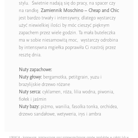
stylu. Świetnie nadają się do pracy, na spacer czy
na randkę.
Zamiennik Moschino – Cheap and Chic
jest bardzo trwały i intensywny, dlatego wystarczy
użyć niewielkiej ilości by móc cieszyć pięknym
zapachem przez wiele godzin. Ta mała buteleczka
ma w sobie niesamowitą moc, wystarczy odrobina
by intensywna mgiełka poprawiła Ci nastrój przez
resztę dnia.
Nuty zapachowe:
Nuty głowy:
bergamotka, petitgrain, yuzu i
brazylijskie drzewo różane
Nuty serca:
cyklamen, róża, lilia wodna, piwonia,
fiołek i jaśmin
Nuty bazy:
piżmo, wanilia, fasolka tonka, orchidea,
drzewo sandałowe, wetyweria, irys i ambra
UWAGA - kopiowanie, przetwarzanie oraz rozpowszechnianie opisów produktów w całości lub w