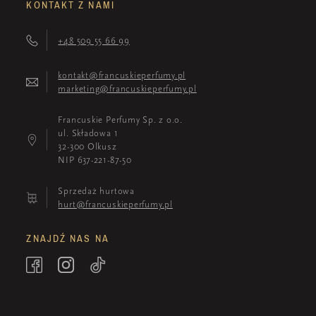
KONTAKT Z NAMI
+48 509 55 66 99
kontakt@francuskieperfumy.pl
marketing@francuskieperfumy.pl
Francuskie Perfumy Sp. z o.o.
ul. Składowa 1
32-300 Olkusz
NIP 637-221-87-50
Sprzedaż hurtowa
hurt@francuskieperfumy.pl
ZNAJDŹ NAS NA