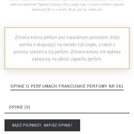
części jest zabronione! Zgodnie z Ustawą z dnia 4 lutego 1994 r. o prawie autorskim i prawach
pokrewnych (Dz. U. z 2006 e. Nr 90, poz. 631 z późn. zm.)
Zmiana koloru perfum jest naturalnym procesem, który
wynika z ekspozycji na światło lub ciepło, a także z
procesu starzenia się perfum. Zmiana koloru nie wpływa
zazwyczaj na jakość zapachu perfum.
OPINIE O PERFUMACH FRANCUSKIE PERFUMY NR 581
OPINIE (0)
BĄDŹ PIERWSZY, NAPISZ OPINIE!