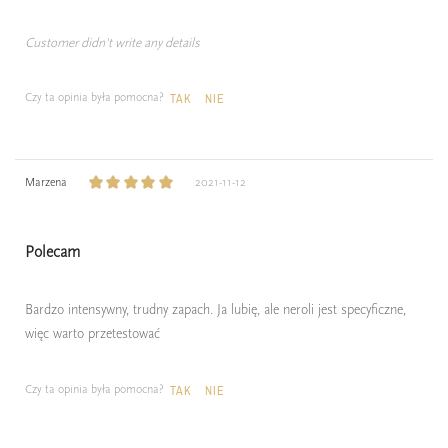
Customer didn't write any details
Czy ta opinia była pomocna?
TAK
NIE
Marzena
2021-11-12
Polecam
Bardzo intensywny, trudny zapach. Ja lubię, ale neroli jest specyficzne,
więc warto przetestować
Czy ta opinia była pomocna?
TAK
NIE