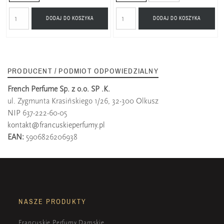
DODAJ DO KOSZYKA
DODAJ DO KOSZYKA
PRODUCENT / PODMIOT ODPOWIEDZIALNY
French Perfume Sp. z o.o. SP .K.
ul. Zygmunta Krasińskiego 1/26, 32-300 Olkusz
NIP 637-222-60-05
kontakt@francuskieperfumy.pl
EAN:
5906826206938
NASZE PRODUKTY
Francuskie Perfumy Damskie