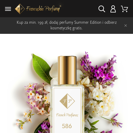
Kup za min. 199 zł, dodaj perfumy Summer Edition i odbierz
×
kosmetyczkę gratis.