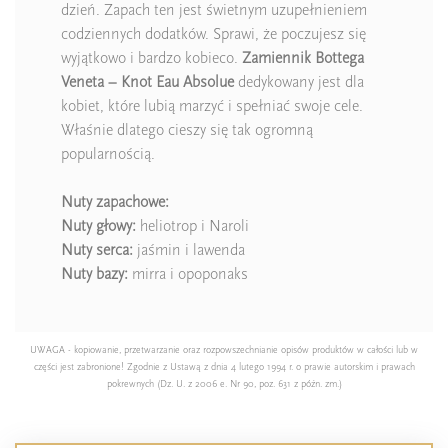
dzień. Zapach ten jest świetnym uzupełnieniem
codziennych dodatków. Sprawi, że poczujesz się
wyjątkowo i bardzo kobieco.
Zamiennik Bottega
Veneta – Knot Eau Absolue
dedykowany jest dla
kobiet, które lubią marzyć i spełniać swoje cele.
Właśnie dlatego cieszy się tak ogromną
popularnością.
Nuty zapachowe:
Nuty głowy:
heliotrop i Naroli
Nuty serca:
jaśmin i lawenda
Nuty bazy:
mirra i opoponaks
UWAGA - kopiowanie, przetwarzanie oraz rozpowszechnianie opisów produktów w całości lub w
części jest zabronione! Zgodnie z Ustawą z dnia 4 lutego 1994 r. o prawie autorskim i prawach
pokrewnych (Dz. U. z 2006 e. Nr 90, poz. 631 z późn. zm.)