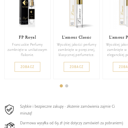
FP Royal
L'amour Classic
L'amour 
Francuskie Perfumy
Wysokiej jakości perfumy
Wysokiej jako
zamknięte w unikatowym
zamknięte w poręcznej,
zamknięte w 
flakonie.
klasycznej perfumetce.
eleganckiej 
ZOBACZ
ZOBACZ
ZOB
Szybkie i bezpieczne zakupy - złożenie zamówienia zajmie Ci
minutę!
Darmowa wysyłka od 69 zł (nie dotyczy zamówień za pobraniem)