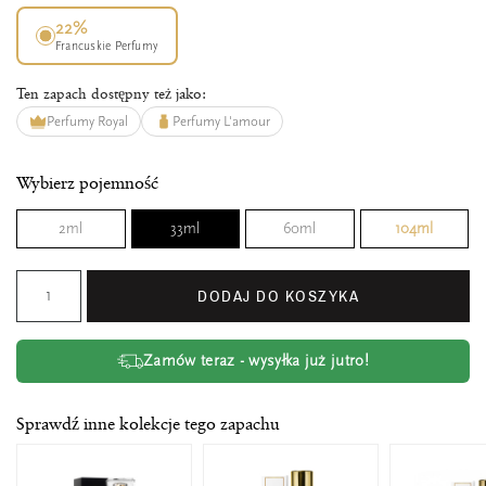
22%
Francuskie Perfumy
Ten zapach dostępny też jako:
Perfumy Royal
Perfumy L'amour
Wybierz pojemność
2ml
33ml
60ml
104ml
DODAJ DO KOSZYKA
Zamów teraz - wysyłka już jutro!
Sprawdź inne kolekcje tego zapachu