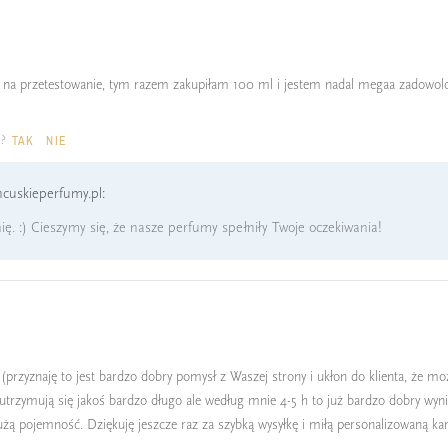
na przetestowanie, tym razem zakupiłam 100 ml i jestem nadal megaa zadowolon
a?
TAK
NIE
cuskieperfumy.pl:
ię. :) Cieszymy się, że nasze perfumy spełniły Twoje oczekiwania!
przyznaję to jest bardzo dobry pomysł z Waszej strony i ukłon do klienta, że 
utrzymują się jakoś bardzo długo ale według mnie 4-5 h to już bardzo dobry wynik 
żą pojemność. Dziękuję jeszcze raz za szybką wysyłkę i miłą personalizowaną k