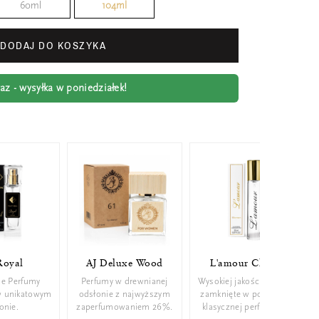
60ml
104ml
DODAJ DO KOSZYKA
z - wysyłka w poniedziałek!
Royal
AJ Deluxe Wood
L'amour Classic
ie Perfumy
Perfumy w drewnianej
Wysokiej jakości perfumy
w unikatowym
odsłonie z najwyższym
zamknięte w poręcznej,
konie.
zaperfumowaniem 26%.
klasycznej perfumetce.