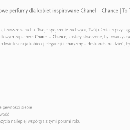
owe perfumy dla kobiet inspirowane Chanel – Chance | To 
lną i zawsze w ruchu. Twoje spojrzenie zachwyca, Twój uśmiech przyci
kultowym zapachem
Chanel – Chance
, zostały stworzone, by towarzys
o kwintesencja kobiecej elegancji i charyzmy – doskonała na dzień, by
e pewności siebie
owość
zycja najlepiej współgra z tymi porami roku