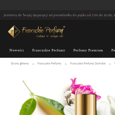
Jesteśmy do Twojej dyspozycji od poniedziałku do piątku od 7:00 do 20:00, s
Nowości
Francuskie Perfumy
Perfumy Premium
P
Strona główna
Francuskie Perfumy
Francuskie Perfumy Damskie