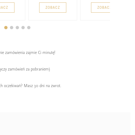
BACZ
ZOBACZ
ZOBACZ
enie zamówienia zajmie Ci minutę!
tyczy zamówień za pobraniem)
ch oczekiwań? Masz 30 dni na zwrot.