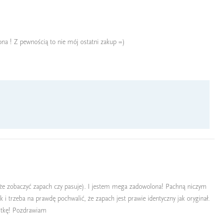
a ! Z pewnością to nie mój ostatni zakup =)
może zobaczyć zapach czy pasuje). I jestem mega zadowolona! Pachną niczym
i trzeba na prawdę pochwalić, że zapach jest prawie identyczny jak oryginał.
artkę! Pozdrawiam