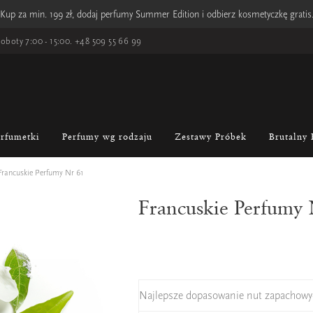
Kup za min. 199 zł, dodaj perfumy Summer Edition i odbierz kosmetyczkę gratis
oboty 7:00 - 15:00.
+48 509 55 66 99
erfumetki
Perfumy wg rodzaju
Zestawy Próbek
Brutalny 
Francuskie Perfumy Nr 61
Francuskie Perfumy
Najlepsze dopasowanie nut zapachowy