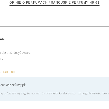
OPINIE O PERFUMACH FRANCUSKIE PERFUMY NR 61
pach
,jest też dosyć trwały.
m .
a?
TAK
NIE
cuskieperfumy.pl:
ę :) Cieszymy się, że numer 61 przypadł Ci do gustu i że jego trwałość równi