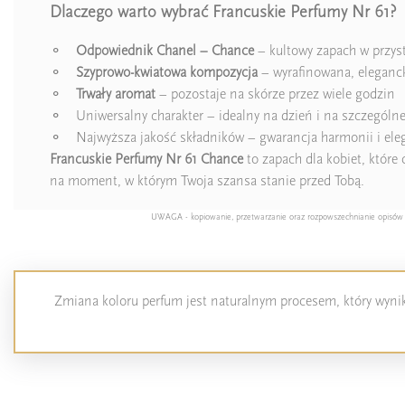
Dlaczego warto wybrać Francuskie Perfumy Nr 61?
⚬
Odpowiednik Chanel – Chance
– kultowy zapach w przys
⚬
Szyprowo-kwiatowa kompozycja
– wyrafinowana, eleganck
⚬
Trwały aromat
– pozostaje na skórze przez wiele godzin
⚬ Uniwersalny charakter – idealny na dzień i na szczególne
⚬ Najwyższa jakość składników – gwarancja harmonii i eleg
Francuskie Perfumy Nr 61 Chance
to zapach dla kobiet, które
na moment, w którym Twoja szansa stanie przed Tobą.
UWAGA - kopiowanie, przetwarzanie oraz rozpowszechnianie opisów pro
Zmiana koloru perfum jest naturalnym procesem, który wynika