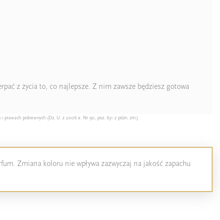
rpać z życia to, co najlepsze. Z nim zawsze będziesz gotowa
 i prawach pokrewnych (Dz. U. z 2006 e. Nr 90, poz. 631 z późn. zm.)
perfum. Zmiana koloru nie wpływa zazwyczaj na jakość zapachu