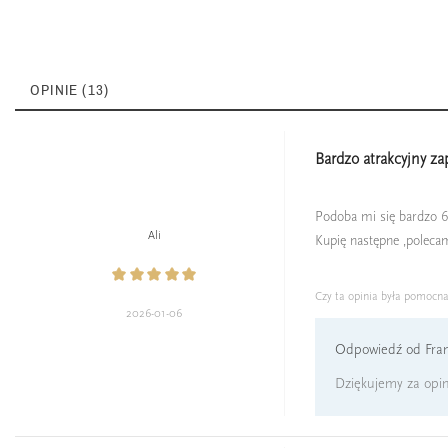
OPINIE (13)
Bardzo atrakcyjny za
Podoba mi się bardzo 61 
Ali
Kupię następne ,poleca
Czy ta opinia była pomocn
2026-01-06
Odpowiedź od Fran
Dziękujemy za opini