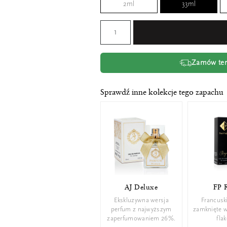
2ml
33ml
Zamów tera
Sprawdź inne kolekcje tego zapachu
AJ Deluxe
FP 
Ekskluzywna wersja
Francusk
perfum z najwyższym
zamknięte 
zaperfumowaniem 26%.
fla