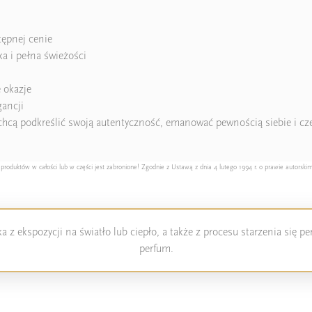
tępnej cenie
a i pełna świeżości
 okazje
ancji
 chcą podkreślić swoją autentyczność, emanować pewnością siebie i cze
duktów w całości lub w części jest zabronione! Zgodnie z Ustawą z dnia 4 lutego 1994 r. o prawie autorskim
 z ekspozycji na światło lub ciepło, a także z procesu starzenia się 
perfum.