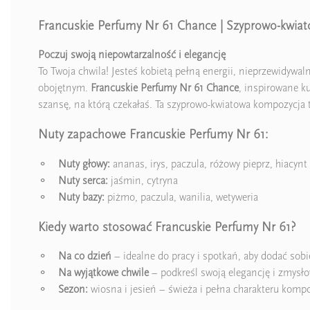
Francuskie Perfumy Nr 61 Chance | Szyprowo-kwiat
Poczuj swoją niepowtarzalność i elegancję
To Twoja chwila! Jesteś kobietą pełną energii, nieprzewidywa
obojętnym.
Francuskie Perfumy Nr 61 Chance
, inspirowane 
szansę, na którą czekałaś. Ta szyprowo-kwiatowa kompozycja t
Nuty zapachowe Francuskie Perfumy Nr 61:
⚬
Nuty głowy:
ananas, irys, paczula, różowy pieprz, hiacynt
⚬
Nuty serca:
jaśmin, cytryna
⚬
Nuty bazy:
piżmo, paczula, wanilia, wetyweria
Kiedy warto stosować Francuskie Perfumy Nr 61?
⚬
Na co dzień
– idealne do pracy i spotkań, aby dodać sobi
⚬
Na wyjątkowe chwile
– podkreśl swoją elegancję i zmysł
⚬
Sezon:
wiosna i jesień – świeża i pełna charakteru kompo