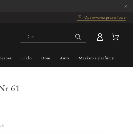
×
.
Opakowania prezentowe
Barber
Ciało
Dom
Auto
Markowe perfumy
 Nr 61
ch