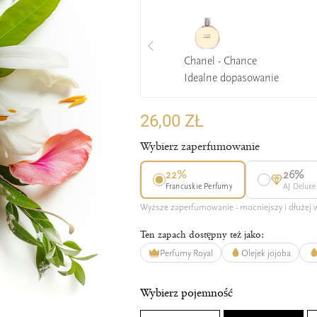
Chanel - Chance
Idealne dopasowanie
26,00 ZŁ
Wybierz zaperfumowanie
22%
26%
Francuskie Perfumy
AJ Deluxe
Wyższe zaperfumowanie - mocniejszy i dłużej
Ten zapach dostępny też jako:
Perfumy Royal
Olejek jojoba
Wybierz pojemność