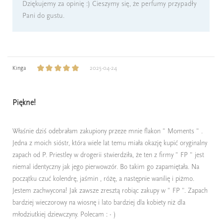
Dziękujemy za opinię :) Cieszymy się, że perfumy przypadły
Pani do gustu.
Kinga
2025-04-24
Piękne!
Właśnie dziś odebrałam zakupiony przeze mnie flakon " Moments " .
Jedna z moich sióstr, która wiele lat temu miała okazję kupić oryginalny
zapach od P. Priestley w drogerii stwierdziła, że ten z firmy " FP " jest
niemal identyczny jak jego pierwowzór. Bo takim go zapamiętała. Na
początku czuć kolendrę, jaśmin , różę, a następnie wanilię i piżmo.
Jestem zachwycona! Jak zawsze zresztą robiąc zakupy w " FP ". Zapach
bardziej wieczorowy na wiosnę i lato bardziej dla kobiety niż dla
młodziutkiej dziewczyny. Polecam : - )