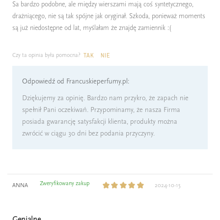
Sa bardzo podobne, ale między wierszami mają coś syntetycznego,
drażniącego, nie są tak spójne jak oryginał. Szkoda, ponieważ moments
są już niedostępne od lat, myślałam że znajdę zamiennik :(
Czy ta opinia była pomocna?
TAK
NIE
Odpowiedź od Francuskieperfumy.pl:
Dziękujemy za opinię. Bardzo nam przykro, że zapach nie
spełnił Pani oczekiwań. Przypominamy, że nasza Firma
posiada gwarancję satysfakcji klienta, produkty można
zwrócić w ciągu 30 dni bez podania przyczyny.
Zweryfikowany zakup
ANNA
2024-10-15
Genialne