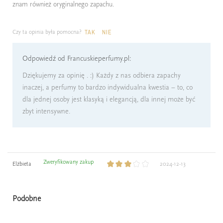
znam również oryginalnego zapachu.
Czy ta opinia była pomocna?
TAK
NIE
Odpowiedź od Francuskieperfumy.pl:
Dziękujemy za opinię . :) Każdy z nas odbiera zapachy
inaczej, a perfumy to bardzo indywidualna kwestia – to, co
dla jednej osoby jest klasyką i elegancją, dla innej może być
zbyt intensywne.
Zweryfikowany zakup
Elżbieta
2024-12-13
Podobne