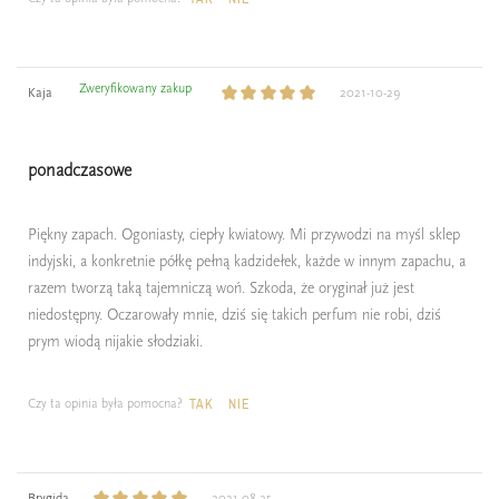
Zweryfikowany zakup
Kaja
2021-10-29
ponadczasowe
Piękny zapach. Ogoniasty, ciepły kwiatowy. Mi przywodzi na myśl sklep
indyjski, a konkretnie półkę pełną kadzidełek, każde w innym zapachu, a
razem tworzą taką tajemniczą woń. Szkoda, że oryginał już jest
niedostępny. Oczarowały mnie, dziś się takich perfum nie robi, dziś
prym wiodą nijakie słodziaki.
Czy ta opinia była pomocna?
TAK
NIE
Brygida
2021-08-25