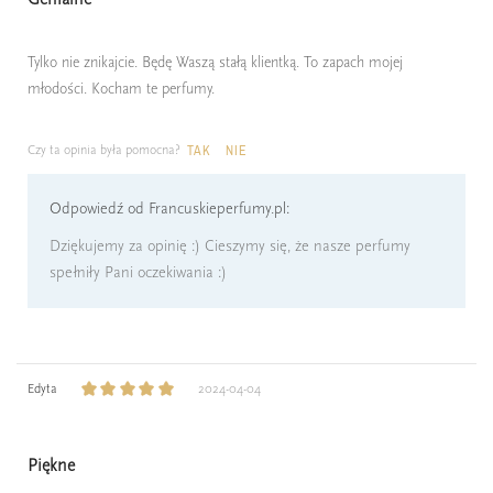
Tylko nie znikajcie. Będę Waszą stałą klientką. To zapach mojej
młodości. Kocham te perfumy.
Czy ta opinia była pomocna?
TAK
NIE
Odpowiedź od Francuskieperfumy.pl:
Dziękujemy za opinię :) Cieszymy się, że nasze perfumy
spełniły Pani oczekiwania :)
Edyta
2024-04-04
Piękne