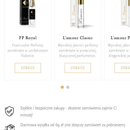
FP Royal
L'amour Classic
L'amour 
Francuskie Perfumy
Wysokiej jakości perfumy
Wysokiej jako
zamknięte w unikatowym
zamknięte w poręcznej,
zamknięte w 
flakonie.
klasycznej perfumetce.
eleganckiej 
ZOBACZ
ZOBACZ
ZOB
Szybkie i bezpieczne zakupy - złożenie zamówienia zajmie Ci
minutę!
Darmowa wysyłka od 69 zł (nie dotyczy zamówień za pobraniem)