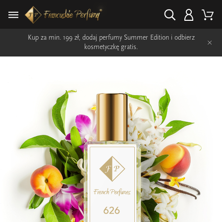
Kup za min. 199 zł, dodaj perfumy Summer Edition i odbierz
×
kosmetyczkę gratis.