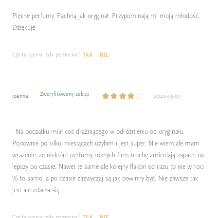
Piękne perfumy. Pachną jak oryginał. Przypominają mi moją młodość.
Dziękuję
Czy ta opinia była pomocna?
TAK
NIE
Zweryfikowany zakup
Joanna
2022-05-07
. Na początku miał coś drażniącego w odróżnieniu od oryginału.
Ponownie po kilku miesiącach użyłam i jest super. Nie wiem,ale mam
wrażenie, że niektóre perfumy różnych firm trochę zmieniają zapach na
lepszy po czasie. Nawet te same ale kolejny flakon od razu to nie w 100
% to samo, a po czasie zazwyczaj są jak powinny być. Nie zawsze tak
jest ale zdarza się
Czy ta opinia była pomocna?
TAK
NIE