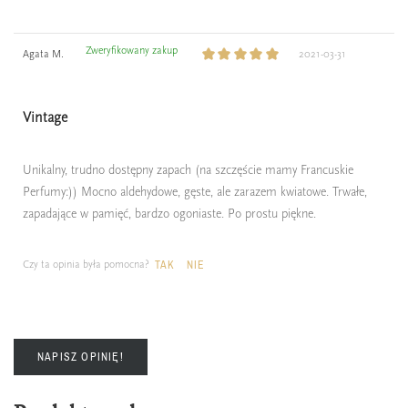
Zweryfikowany zakup
Agata M.
2021-03-31
Vintage
Unikalny, trudno dostępny zapach (na szczęście mamy Francuskie
Perfumy:)) Mocno aldehydowe, gęste, ale zarazem kwiatowe. Trwałe,
zapadające w pamięć, bardzo ogoniaste. Po prostu piękne.
Czy ta opinia była pomocna?
TAK
NIE
NAPISZ OPINIĘ!