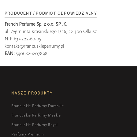
PRODUCENT / PODMIOT ODPOWIEDZIALNY
French Perfume Sp. z o.o. SP .K.
ul. Zygmunta Krasińskiego 1/26, 32-300 Olkusz
NIP 637-222-60-05
kontakt@francuskieperfumy.pl
EAN:
5906826207898
NASZE PRODUKTY
Francuskie Perfumy Damskie
Francuskie Perfumy Męskie
Francuskie Perfumy Royal
Perfumy Premium