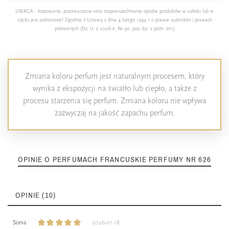
UWAGA - kopiowanie, przetwarzanie oraz rozpowszechnianie opisów produktów w całości lub w
części jest zabronione! Zgodnie z Ustawą z dnia 4 lutego 1994 r. o prawie autorskim i prawach
pokrewnych (Dz. U. z 2006 e. Nr 90, poz. 631 z późn. zm.)
Zmiana koloru perfum jest naturalnym procesem, który
wynika z ekspozycji na światło lub ciepło, a także z
procesu starzenia się perfum. Zmiana koloru nie wpływa
zazwyczaj na jakość zapachu perfum.
OPINIE O PERFUMACH FRANCUSKIE PERFUMY NR 626
OPINIE (10)
Sonia
2026-01-18