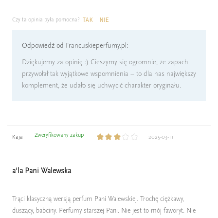
Czy ta opinia była pomocna?
TAK
NIE
Odpowiedź od Francuskieperfumy.pl:
Dziękujemy za opinię :) Cieszymy się ogromnie, że zapach
przywołał tak wyjątkowe wspomnienia – to dla nas największy
komplement, że udało się uchwycić charakter oryginału.
Zweryfikowany zakup
Kaja
2025-03-11
a'la Pani Walewska
Trąci klasyczną wersją perfum Pani Walewskiej. Trochę ciężkawy,
duszący, babciny. Perfumy starszej Pani. Nie jest to mój faworyt. Nie