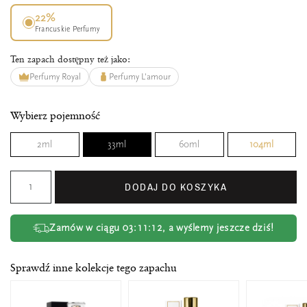
22%
Francuskie Perfumy
Ten zapach dostępny też jako:
Perfumy Royal
Perfumy L'amour
Wybierz pojemność
2ml
33ml
60ml
104ml
DODAJ DO KOSZYKA
Zamów w ciągu
03:11:12
, a wyślemy jeszcze dziś!
Sprawdź inne kolekcje tego zapachu