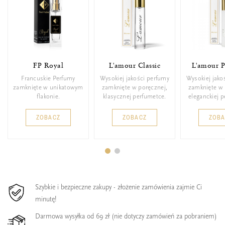
FP Royal
L'amour Classic
L'amour 
Francuskie Perfumy
Wysokiej jakości perfumy
Wysokiej jako
zamknięte w unikatowym
zamknięte w poręcznej,
zamknięte w 
flakonie.
klasycznej perfumetce.
eleganckiej 
ZOBACZ
ZOBACZ
ZOB
Szybkie i bezpieczne zakupy - złożenie zamówienia zajmie Ci
minutę!
Darmowa wysyłka od 69 zł (nie dotyczy zamówień za pobraniem)