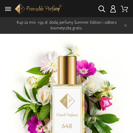
Kup za min. 199 zł, dodaj perfumy Summer Edition i odbierz
×
kosmetyczkę gratis.