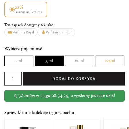
22%
Francuskie Perfumy
Ten zapach dostępny też jako:
Perfumy Royal
Perfumy L'amour
Wybierz pojemność
2ml
33ml
60ml
104ml
DODAJ DO KOSZYKA
Zamów w ciągu
08:34:29
, a wyślemy jeszcze dziś!
Sprawdź inne kolekcje tego zapachu