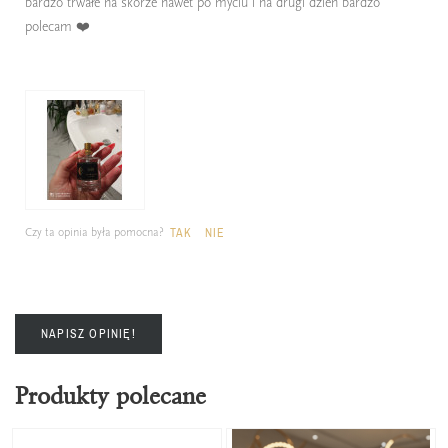
bardzo trwałe na skórze nawet po myciu i na drugi dzień bardzo
polecam ❤️
Czy ta opinia była pomocna?
TAK
NIE
NAPISZ OPINIĘ!
Produkty polecane