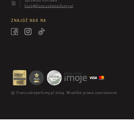
Sprzedaż hurtowa
hurt@francuskieperfumy.pl
ZNAJDŹ NAS NA
© Francuskieperfumy.pl 2024. Wszelkie prawa zastrzeżone.