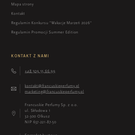
Mapa strony
Kontakt
Regulamin Konkursu "Wakacje Marzeń 2026"
Regulamin Promocji Summer Edition
KONTAKT Z NAMI
+48 509 55 66 99
kontakt@francuskieperfumy.pl
marketing@francuskieperfumy.pl
Francuskie Perfumy Sp. z o.o.
ul. Składowa 1
32-300 Olkusz
NIP 637-221-87-50