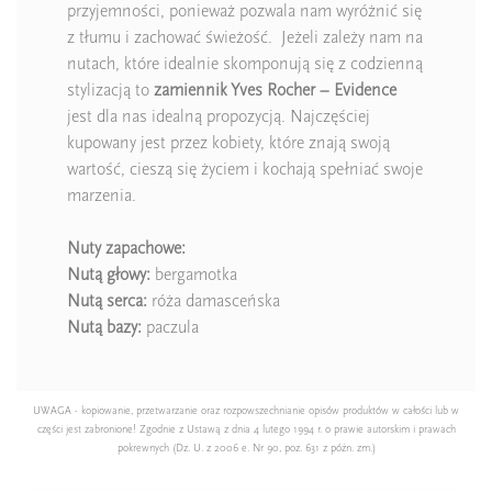
przyjemności, ponieważ pozwala nam wyróżnić się
z tłumu i zachować świeżość. Jeżeli zależy nam na
nutach, które idealnie skomponują się z codzienną
stylizacją to
zamiennik Yves Rocher – Evidence
jest dla nas idealną propozycją. Najczęściej
kupowany jest przez kobiety, które znają swoją
wartość, cieszą się życiem i kochają spełniać swoje
marzenia.
Nuty zapachowe:
Nutą głowy:
bergamotka
Nutą serca:
róża damasceńska
Nutą bazy:
paczula
UWAGA - kopiowanie, przetwarzanie oraz rozpowszechnianie opisów produktów w całości lub w
części jest zabronione! Zgodnie z Ustawą z dnia 4 lutego 1994 r. o prawie autorskim i prawach
pokrewnych (Dz. U. z 2006 e. Nr 90, poz. 631 z późn. zm.)