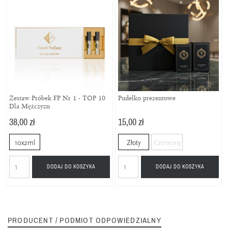
Zestaw Próbek FP Nr 1 - TOP 10
Pudełko prezentowe
Dla Mężczyzn
38,00 zł
15,00 zł
10x2ml
Złoty
Czerwony
DODAJ DO KOSZYKA
DODAJ DO KOSZYKA
PRODUCENT / PODMIOT ODPOWIEDZIALNY