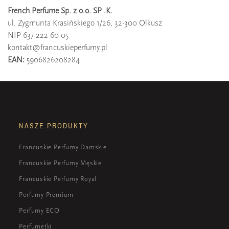
French Perfume Sp. z o.o. SP .K.
ul. Zygmunta Krasińskiego 1/26, 32-300 Olkusz
NIP 637-222-60-05
kontakt@francuskieperfumy.pl
EAN:
5906826208284
NASZE PRODUKTY
Francuskie Perfumy Damskie
Francuskie Perfumy Męskie
Francuskie Perfumy Royal
Perfumy Premium
Perfumy ECO
Perfumetki