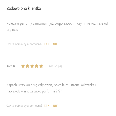
Zadowolona klientka
Polecam perfumy zamawiam już długo zapach niczym nie rozni się od
orginalu
Czy ta opinia była pomocna?
TAK
NIE
Kamila
2021-05-23
Zapach utrzymuje się cały dzień, poleciła mi stronę koleżanka i
naprawdę warto zakupić perfumki ????
Czy ta opinia była pomocna?
TAK
NIE