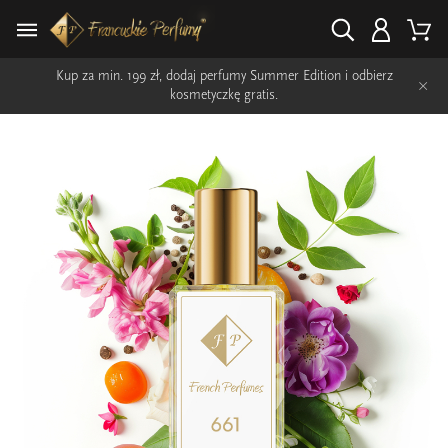
Kup za min. 199 zł, dodaj perfumy Summer Edition i odbierz
×
kosmetyczkę gratis.