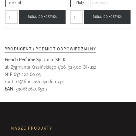
10x2ml
Złoty
Czerwony
DODAJ DO KOSZYKA
DODAJ DO KOSZYKA
PRODUCENT / PODMIOT ODPOWIEDZIALNY
French Perfume Sp. z o.o. SP .K.
ul. Zygmunta Krasińskiego 1/26, 32-300 Olkusz
NIP 637-222-60-05
kontakt@francuskieperfumy.pl
EAN:
5906826208529
NASZE PRODUKTY