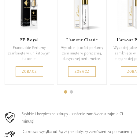
FP Royal
L'amour Classic
L'amour 
Francuskie Perfumy
Wysokiej jakości perfumy
Wysokiej jako
zamknięte w unikatowym
zamknięte w poręcznej,
zamknięte w 
flakonie.
klasycznej perfumetce.
eleganckiej 
ZOBACZ
ZOBACZ
ZOB
Szybkie i bezpieczne zakupy - złożenie zamówienia zajmie Ci
minutę!
Darmowa wysyłka od 69 zł (nie dotyczy zamówień za pobraniem)