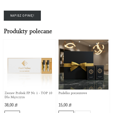
NAPISZ OPINIĘ!
Produkty polecane
Zestaw Próbek FP Nr 1 - TOP 10
Pudełko prezentowe
Dla Mężczyzn
38,00 zł
15,00 zł