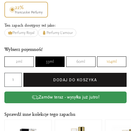
22%
Francuskie Perfumy
Ten zapach dostępny też jako:
Perfumy Royal
Perfumy L'amour
Wybierz pojemność
2ml
33ml
60ml
104ml
DODAJ DO KOSZYKA
Zamów teraz - wysyłka już jutro!
Sprawdź inne kolekcje tego zapachu