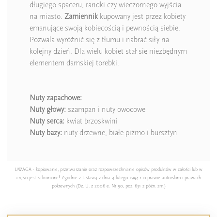
długiego spaceru, randki czy wieczornego wyjścia
na miasto.
Zamiennik
kupowany jest przez kobiety
emanujące swoją kobiecością i pewnością siebie.
Pozwala wyróżnić się z tłumu i nabrać siły na
kolejny dzień. Dla wielu kobiet stał się niezbędnym
elementem damskiej torebki.
Nuty zapachowe:
Nuty głowy:
szampan i nuty owocowe
Nuty serca:
kwiat brzoskwini
Nuty bazy:
nuty drzewne, białe piżmo i bursztyn
UWAGA - kopiowanie, przetwarzanie oraz rozpowszechnianie opisów produktów w całości lub w
części jest zabronione! Zgodnie z Ustawą z dnia 4 lutego 1994 r. o prawie autorskim i prawach
pokrewnych (Dz. U. z 2006 e. Nr 90, poz. 631 z późn. zm.)