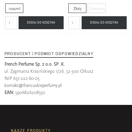
10x2ml
Złoty
Czerwony
DODAJ DO KOSZYKA
DODAJ DO KOSZYKA
PRODUCENT / PODMIOT ODPOWIEDZIALNY
French Perfume Sp. z o.o. SP .K.
ul. Zygmunta Krasińskiego 1/26, 32-300 Olkusz
NIP 637-222-60-05
kontakt@francuskieperfumy.pl
EAN:
5906826208550
NASZE PRODUKTY