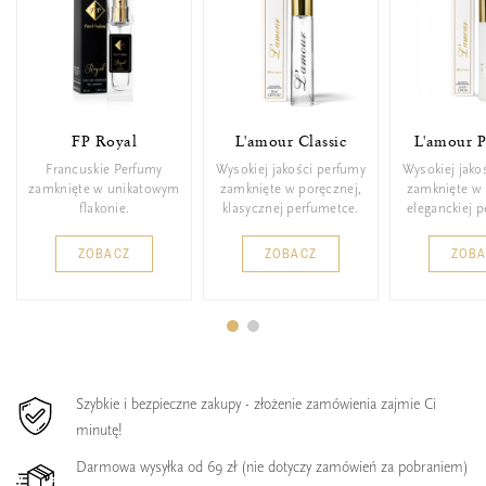
FP Royal
L'amour Classic
L'amour 
Francuskie Perfumy
Wysokiej jakości perfumy
Wysokiej jako
zamknięte w unikatowym
zamknięte w poręcznej,
zamknięte w 
flakonie.
klasycznej perfumetce.
eleganckiej 
ZOBACZ
ZOBACZ
ZOB
Szybkie i bezpieczne zakupy - złożenie zamówienia zajmie Ci
minutę!
Darmowa wysyłka od 69 zł (nie dotyczy zamówień za pobraniem)