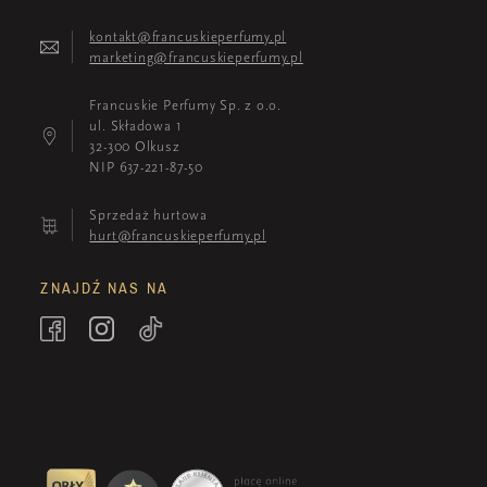
kontakt@francuskieperfumy.pl
marketing@francuskieperfumy.pl
Francuskie Perfumy Sp. z o.o.
ul. Składowa 1
32-300 Olkusz
NIP 637-221-87-50
Sprzedaż hurtowa
hurt@francuskieperfumy.pl
ZNAJDŹ NAS NA