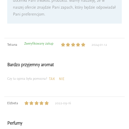
doceniła Pani trwałość produktu. Mamy nadzieję, że w
naszej ofercie znajdzie Pani zapach, który będzie odpowiadał
Pani preferencjom.
Zweryfikowany zakup
Tetiana
2024-01-12
Bardzo przyjemny aromat
Czy ta opinia była pomocna?
TAK
NIE
Elżbieta
2022-09-16
Perfumy