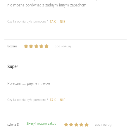
nie można porównać z żadnym innym zapachem
Czy ta opinia była pomocna?
TAK
NIE
Bożena
2021-05-29
Super
Polecam..... piękne i trwałe
Czy ta opinia była pomocna?
TAK
NIE
Zweryfikowany zakup
sylwia S.
2021-02-09