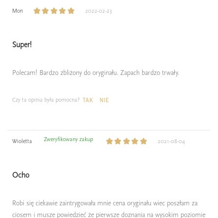
Mon
2022-02-23
Super!
Polecam! Bardzo zbliżony do oryginału. Zapach bardzo trwały.
Czy ta opinia była pomocna?
TAK
NIE
Zweryfikowany zakup
Wioletta
2021-08-04
Ocho
Robi się ciekawie zaintrygowała mnie cena oryginału wiec poszłam za
ciosem i musze powiedzieć że pierwsze doznania na wysokim poziomie