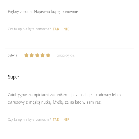
Piękny zapach. Napewno kupię ponownie.
Czy ta opinia była pomocna?
TAK
NIE
Sylwia
2022-03-04
Super
Zaintrygowana opiniami zakupiłam i ja, zapach jest cudowny lekko
cytrusowy z męską nutką. Myślę, że na lato w sam raz.
Czy ta opinia była pomocna?
TAK
NIE