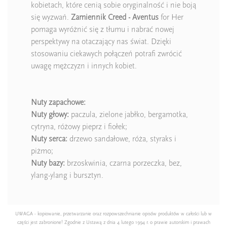
kobietach, które cenią sobie oryginalność i nie boją
się wyzwań.
Zamiennik Creed - Aventus
for Her
pomaga wyróżnić się z tłumu i nabrać nowej
perspektywy na otaczający nas świat. Dzięki
stosowaniu ciekawych połączeń potrafi zwrócić
uwagę mężczyzn i innych kobiet.
Nuty zapachowe:
Nuty głowy:
paczula, zielone jabłko, bergamotka,
cytryna, różowy pieprz i fiołek;
Nuty serca:
drzewo sandałowe, róża, styraks i
piżmo;
Nuty bazy:
brzoskwinia, czarna porzeczka, bez,
ylang-ylang i bursztyn.
UWAGA - kopiowanie, przetwarzanie oraz rozpowszechnianie opisów produktów w całości lub w
części jest zabronione! Zgodnie z Ustawą z dnia 4 lutego 1994 r. o prawie autorskim i prawach