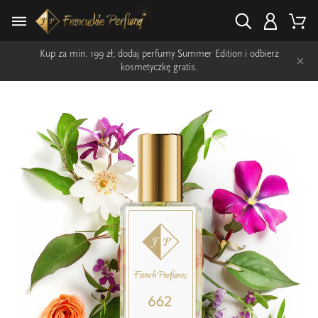
Kup za min. 199 zł, dodaj perfumy Summer Edition i odbierz
×
kosmetyczkę gratis.