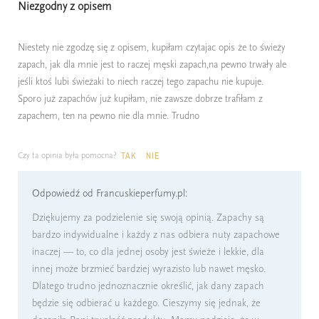
Niezgodny z opisem
Niestety nie zgodzę się z opisem, kupiłam czytajac opis że to świeży
zapach, jak dla mnie jest to raczej męski zapach,na pewno trwały ale
jeśli ktoś lubi świeżaki to niech raczej tego zapachu nie kupuje.
Sporo już zapachów już kupiłam, nie zawsze dobrze trafiłam z
zapachem, ten na pewno nie dla mnie. Trudno
Czy ta opinia była pomocna?
TAK
NIE
Odpowiedź od Francuskieperfumy.pl:
Dziękujemy za podzielenie się swoją opinią. Zapachy są
bardzo indywidualne i każdy z nas odbiera nuty zapachowe
inaczej — to, co dla jednej osoby jest świeże i lekkie, dla
innej może brzmieć bardziej wyrazisto lub nawet męsko.
Dlatego trudno jednoznacznie określić, jak dany zapach
będzie się odbierać u każdego. Cieszymy się jednak, że