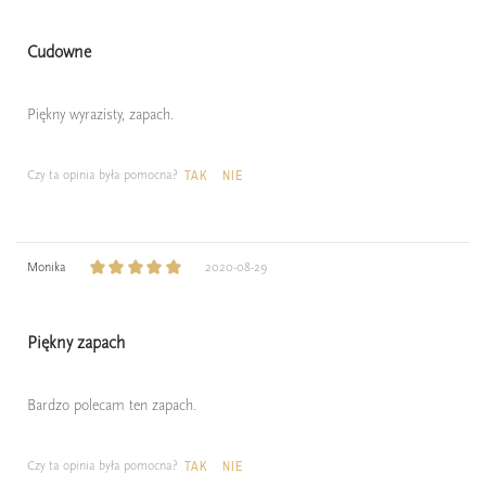
Cudowne
Piękny wyrazisty, zapach.
Czy ta opinia była pomocna?
TAK
NIE
Monika
2020-08-29
Piękny zapach
Bardzo polecam ten zapach.
Czy ta opinia była pomocna?
TAK
NIE