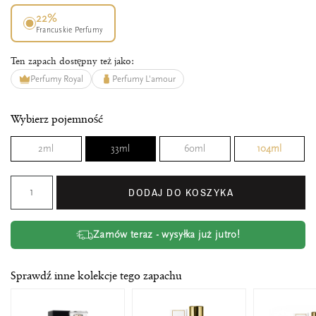
22%
Francuskie Perfumy
Ten zapach dostępny też jako:
Perfumy Royal
Perfumy L'amour
Wybierz pojemność
2ml
33ml
60ml
104ml
DODAJ DO KOSZYKA
Zamów teraz - wysyłka już jutro!
Sprawdź inne kolekcje tego zapachu