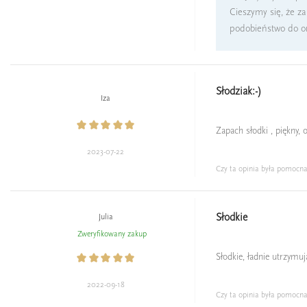
Cieszymy się, że za
podobieństwo do or
Słodziak:-)
Iza
Zapach słodki , piękny, o
2023-07-22
Czy ta opinia była pomocn
Słodkie
Julia
Zweryfikowany zakup
Słodkie, ładnie utrzymuj
2022-09-18
Czy ta opinia była pomocn