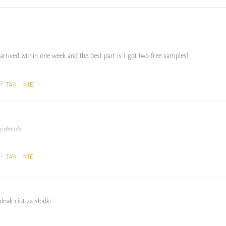
 arrived within one week and the best part is I got two free samples!
a?
TAK
NIE
 details
a?
TAK
NIE
dnak ciut za słodki