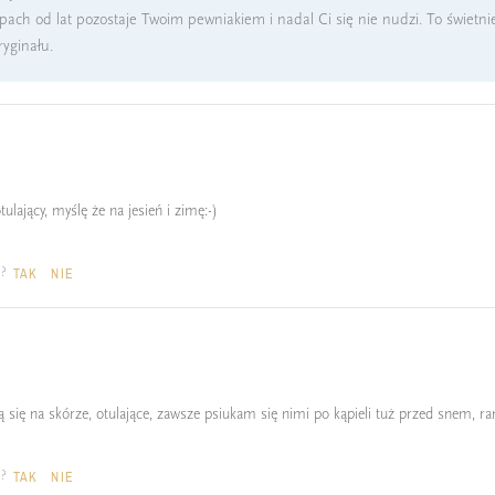
pach od lat pozostaje Twoim pewniakiem i nadal Ci się nie nudzi. To świetnie
yginału.
tulający, myślę że na jesień i zimę:-)
a?
TAK
NIE
ą się na skórze, otulające, zawsze psiukam się nimi po kąpieli tuż przed snem, ran
a?
TAK
NIE