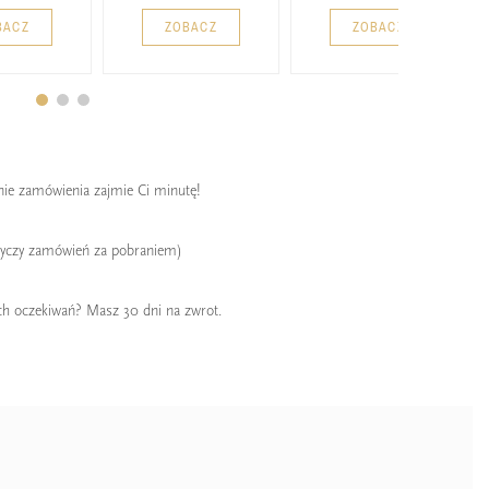
BACZ
ZOBACZ
ZOBACZ
enie zamówienia zajmie Ci minutę!
tyczy zamówień za pobraniem)
ch oczekiwań? Masz 30 dni na zwrot.