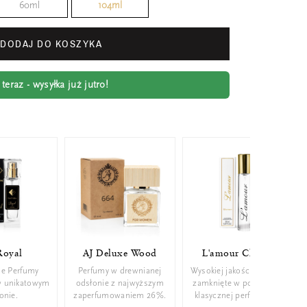
60ml
104ml
DODAJ DO KOSZYKA
eraz - wysyłka już jutro!
Royal
AJ Deluxe Wood
L'amour Classic
ie Perfumy
Perfumy w drewnianej
Wysokiej jakości perfumy
w unikatowym
odsłonie z najwyższym
zamknięte w poręcznej,
konie.
zaperfumowaniem 26%.
klasycznej perfumetce.