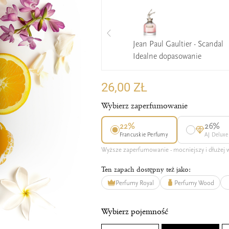
Jean Paul Gaultier - Scandal
Idealne dopasowanie
26,00 ZŁ
Wybierz zaperfumowanie
22%
26%
Francuskie Perfumy
AJ Deluxe
Wyższe zaperfumowanie - mocniejszy i dłużej
Ten zapach dostępny też jako:
Perfumy Royal
Perfumy Wood
Wybierz pojemność