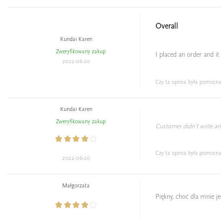
Overall
Kundai Karen
Zweryfikowany zakup
I placed an order and it
2022-06-20
Czy ta opinia była pomocn
Kundai Karen
Zweryfikowany zakup
Customer didn't write any
Czy ta opinia była pomocn
2022-06-20
Małgorzata
Piękny, choć dla mnie je