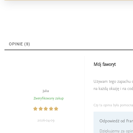
OPINIE (9)
Mój faworyt
Używam tego zapachu od d
na każdą okazję i na co
Julia
Zweryfikowany zakup
Czy ta opinia była pomocn
2026-04-09
Odpowiedź od Fran
Dziękujemy za opin