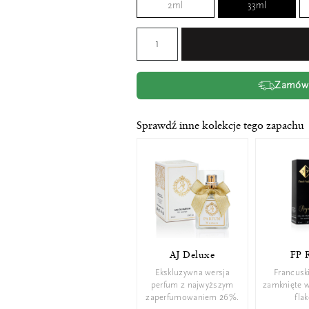
2ml
33ml
Zamów t
Sprawdź inne kolekcje tego zapachu
AJ Deluxe
FP 
Ekskluzywna wersja
Francusk
perfum z najwyższym
zamknięte 
zaperfumowaniem 26%.
fla