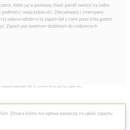
ie, które już w pierwszej chwili potrafi zwrócić na siebie
 i podkreślić swoją kobiecość. Zdecydowany i intensywny
czy jedynie odrobina by zapach był z nami przez kilka godzin.
arzyć. Zapach jest świetnym dodatkiem do codziennych
 i prawach pokrewnych (Dz. U. z 2006 e. Nr 90, poz. 631 z późn. zm.)
perfum. Zmiana koloru nie wpływa zazwyczaj na jakość zapachu