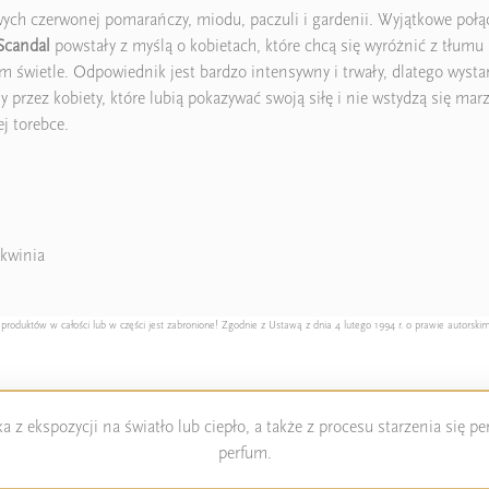
 czerwonej pomarańczy, miodu, paczuli i gardenii. Wyjątkowe połączen
 Scandal
powstały z myślą o kobietach, które chcą się wyróżnić z tłumu
m świetle. Odpowiednik jest bardzo intensywny i trwały, dlatego wystar
 przez kobiety, które lubią pokazywać swoją siłę i nie wstydzą się m
j torebce.
skwinia
duktów w całości lub w części jest zabronione! Zgodnie z Ustawą z dnia 4 lutego 1994 r. o prawie autorskim
 z ekspozycji na światło lub ciepło, a także z procesu starzenia się 
perfum.