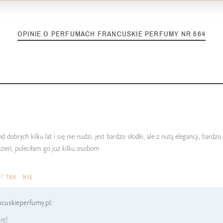
OPINIE O PERFUMACH FRANCUSKIE PERFUMY NR 664
obrych kilku lat i się nie nudzi, jest bardzo słodki, ale z nutą elegancji, bardz
dzień, poleciłam go już kilku osobom
a?
TAK
NIE
cuskieperfumy.pl:
ię!