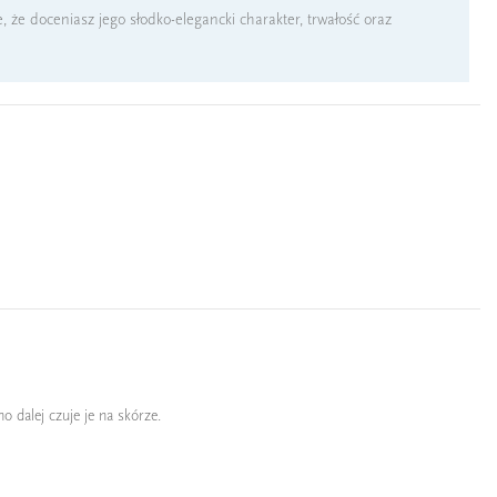
, że doceniasz jego słodko-elegancki charakter, trwałość oraz
o dalej czuje je na skórze.