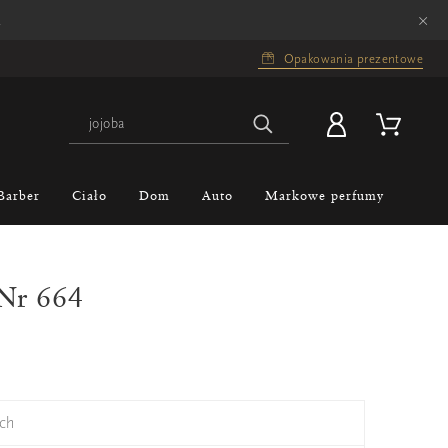
×
.
Opakowania prezentowe
Barber
Ciało
Dom
Auto
Markowe perfumy
 Nr 664
ch