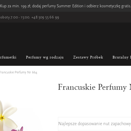
Kup za min. 199 zł, dodaj perfumy Summer Edition i odbierz kosmetyczkę gratis
oboty 7:00 - 15:00.
+48 509 55 66 99
erfumetki
Perfumy wg rodzaju
Zestawy Próbek
Brutalny 
Francuskie Perfumy Nr 664
Francuskie Perfumy
Najlepsze dopasowanie nut zapachowy