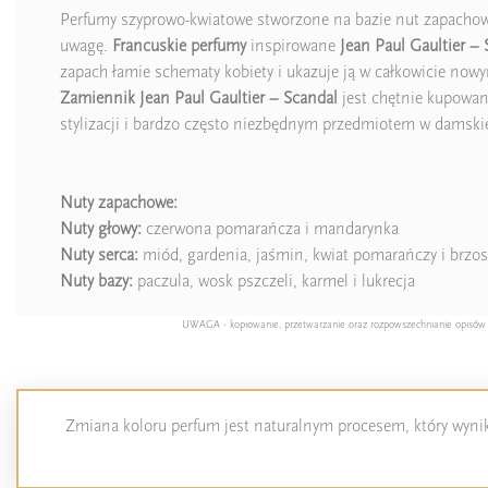
Perfumy szyprowo-kwiatowe stworzone na bazie nut zapachowych
uwagę.
Francuskie perfumy
inspirowane
Jean Paul Gaultier –
zapach łamie schematy kobiety i ukazuje ją w całkowicie nowy
Zamiennik Jean Paul Gaultier – Scandal
jest chętnie kupowany
stylizacji i bardzo często niezbędnym przedmiotem w damskie
Nuty zapachowe:
Nuty głowy:
czerwona pomarańcza i mandarynka
Nuty serca:
miód, gardenia, jaśmin, kwiat pomarańczy i brzo
Nuty bazy:
paczula, wosk pszczeli, karmel i lukrecja
UWAGA - kopiowanie, przetwarzanie oraz rozpowszechnianie opisów pro
Zmiana koloru perfum jest naturalnym procesem, który wynika