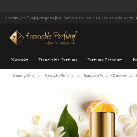
Jesteśmy do Twojej dyspozycji od poniedziałku do piątku od 7:00 do 20:00, s
Nowości
Francuskie Perfumy
Perfumy Premium
P
Strona główna
Francuskie Perfumy
Francuskie Perfumy Damskie