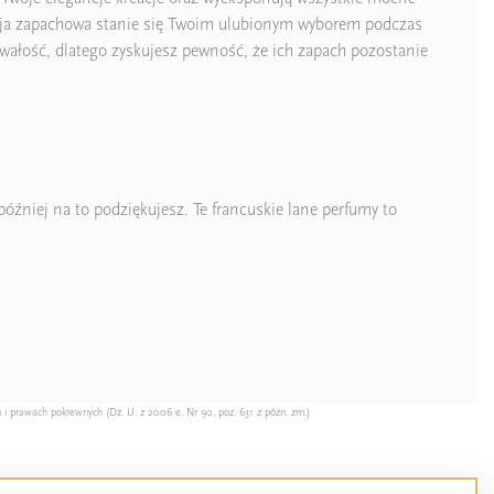
zycja zapachowa stanie się Twoim ulubionym wyborem podczas
wałość, dlatego zyskujesz pewność, że ich zapach pozostanie
źniej na to podziękujesz. Te francuskie lane perfumy to
 i prawach pokrewnych (Dz. U. z 2006 e. Nr 90, poz. 631 z późn. zm.)