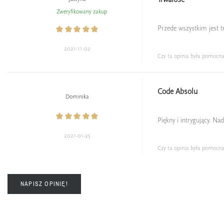
Zweryfikowany zakup
Przede wszystkim jest t
2021-11-02
Czy ta opinia była pomocn
Code Absolu
Dominika
Piękny i intrygujący. Na
2021-01-25
Czy ta opinia była pomocn
NAPISZ OPINIĘ!