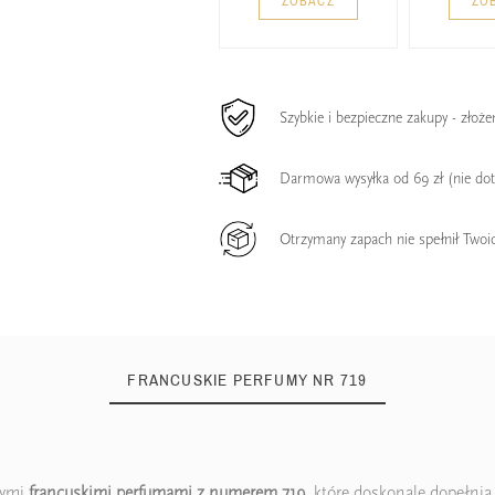
ZOBACZ
ZO
Szybkie i bezpieczne zakupy - złoż
Darmowa wysyłka od 69 zł (nie do
Otrzymany zapach nie spełnił Twoi
FRANCUSKIE PERFUMY NR 719
zymi
francuskimi perfumami z numerem 719
, które doskonale dopełnią