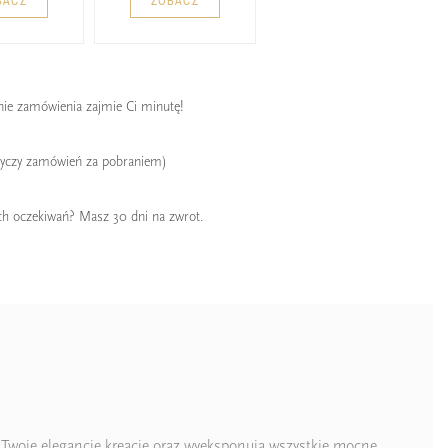
BACZ
ZOBACZ
enie zamówienia zajmie Ci minutę!
tyczy zamówień za pobraniem)
ch oczekiwań? Masz 30 dni na zwrot.
 Twoje elegancje kreacje oraz wyeksponują wszystkie mocne