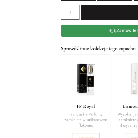
Zamów tera
Sprawdź inne kolekcje tego zapachu
FP Royal
L'amour
Francuskie Perfumy
Wysokiej ja
zamknięte w unikatowym
zamknięte 
flakonie.
klasycznej