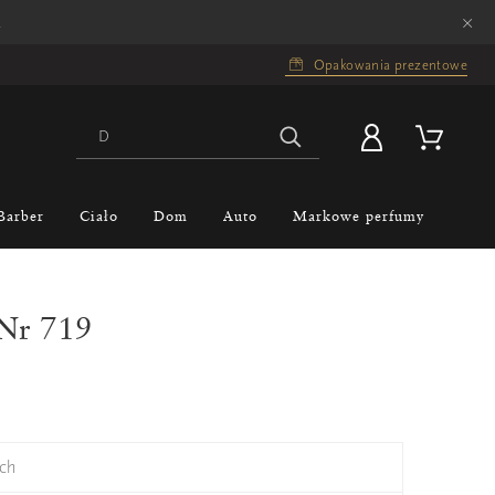
×
.
Opakowania prezentowe
Barber
Ciało
Dom
Auto
Markowe perfumy
 Nr 719
ch