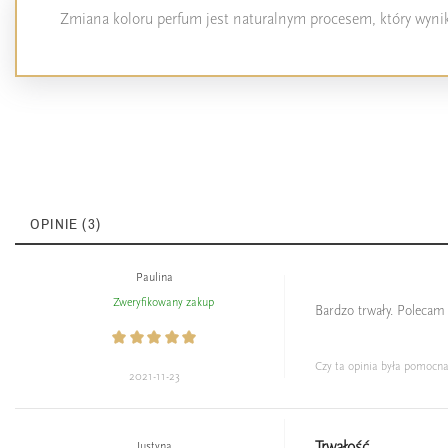
Zmiana koloru perfum jest naturalnym procesem, który wynika
OPINIE (3)
Paulina
Zweryfikowany zakup
Bardzo trwały. Polecam
Czy ta opinia była pomocn
2021-11-23
Trwałość
Justyna