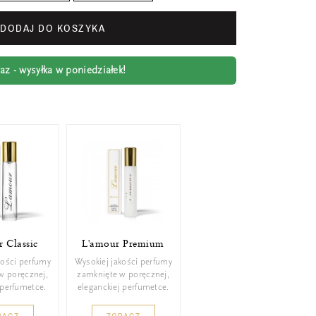
DODAJ DO KOSZYKA
z - wysyłka w poniedziałek!
 Classic
L'amour Premium
kości perfumy
Wysokiej jakości perfumy
w poręcznej,
zamknięte w poręcznej,
 perfumetce.
eleganckiej perfumetce.