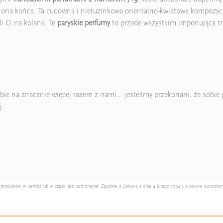
iała ona końca. Ta cudowna i nietuzinkowa orientalno-kwiatowa kompo
i Ci na kolana. Te
paryskie perfumy
to przede wszystkim imponująca tr
bie na znacznie więcej razem z nami… jesteśmy przekonani, że sobie pó
j.
duktów w całości lub w części jest zabronione! Zgodnie z Ustawą z dnia 4 lutego 1994 r. o prawie autorskim