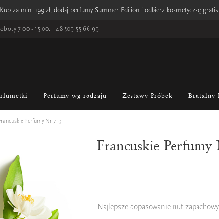
Kup za min. 199 zł, dodaj perfumy Summer Edition i odbierz kosmetyczkę gratis
oboty 7:00 - 15:00.
+48 509 55 66 99
erfumetki
Perfumy wg rodzaju
Zestawy Próbek
Brutalny 
Francuskie Perfumy Nr 719
Francuskie Perfumy
Najlepsze dopasowanie nut zapachowy