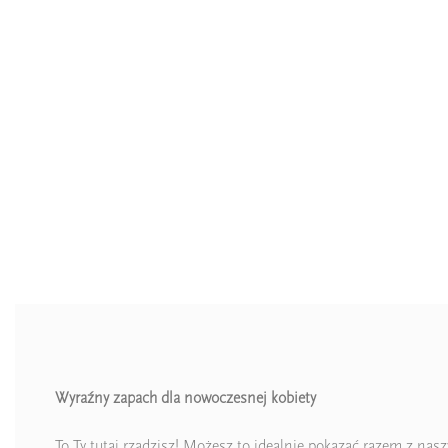
Wyraźny zapach dla nowoczesnej kobiety
To Ty tutaj rządzisz! Możesz to idealnie pokazać razem z nas