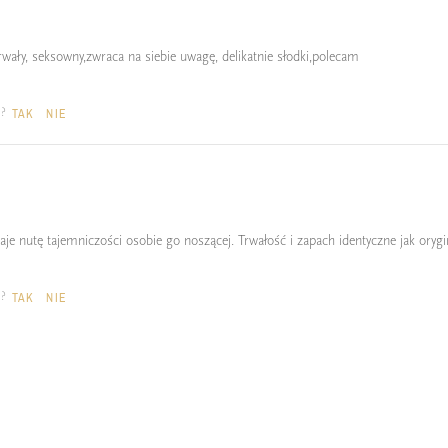
rwały, seksowny,zwraca na siebie uwagę, delikatnie słodki,polecam
a?
TAK
NIE
daje nutę tajemniczości osobie go noszącej. Trwałość i zapach identyczne jak orygi
a?
TAK
NIE