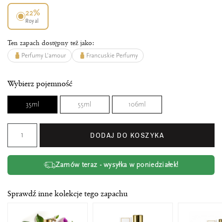
22%
Royal
Ten zapach dostępny też jako:
Perfumy L'amour
Francuskie Perfumy
Wybierz pojemność
35ml
55ml
106ml
DODAJ DO KOSZYKA
Zamów teraz - wysyłka w poniedziałek!
Sprawdź inne kolekcje tego zapachu