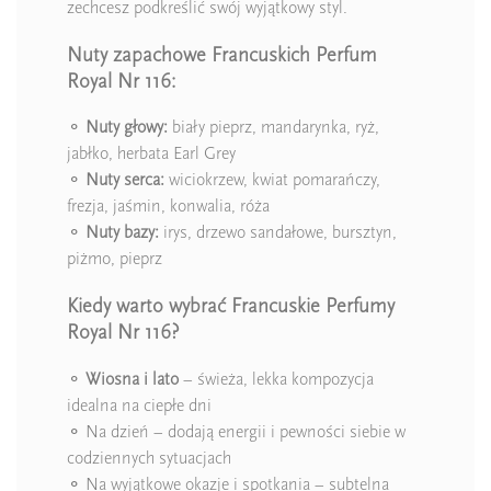
zechcesz podkreślić swój wyjątkowy styl.
Nuty zapachowe Francuskich Perfum
Royal Nr 116:
⚬
Nuty głowy:
biały pieprz, mandarynka, ryż,
jabłko, herbata Earl Grey
⚬
Nuty serca:
wiciokrzew, kwiat pomarańczy,
frezja, jaśmin, konwalia, róża
⚬
Nuty bazy:
irys, drzewo sandałowe, bursztyn,
piżmo, pieprz
Kiedy warto wybrać Francuskie Perfumy
Royal Nr 116?
⚬
Wiosna i lato
– świeża, lekka kompozycja
idealna na ciepłe dni
⚬ Na dzień – dodają energii i pewności siebie w
codziennych sytuacjach
⚬ Na wyjątkowe okazje i spotkania – subtelna