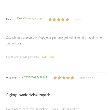
Zweryfikowany zakup
Ewa
2021-11-11
Zapach jest przepiękny. Kupuję te perfumy już od kilku lat i nadal mnie
zachwycają.
Czy ta opinia była pomocna?
TAK
NIE
Zweryfikowany zakup
Wioletta
2021-10-07
Piękny uwodzicielski zapach
Polecam tę perfumy ,są piękne i trwałe , nie są ciężkie ,