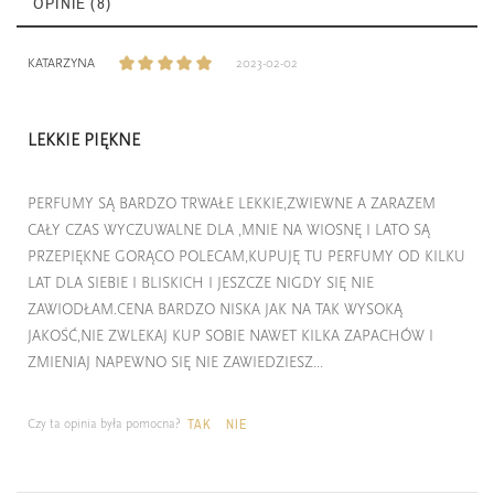
OPINIE (8)
KATARZYNA
2023-02-02
LEKKIE PIĘKNE
PERFUMY SĄ BARDZO TRWAŁE LEKKIE,ZWIEWNE A ZARAZEM
CAŁY CZAS WYCZUWALNE DLA ,MNIE NA WIOSNĘ I LATO SĄ
PRZEPIĘKNE GORĄCO POLECAM,KUPUJĘ TU PERFUMY OD KILKU
LAT DLA SIEBIE I BLISKICH I JESZCZE NIGDY SIĘ NIE
ZAWIODŁAM.CENA BARDZO NISKA JAK NA TAK WYSOKĄ
JAKOŚĆ,NIE ZWLEKAJ KUP SOBIE NAWET KILKA ZAPACHÓW I
ZMIENIAJ NAPEWNO SIĘ NIE ZAWIEDZIESZ...
Czy ta opinia była pomocna?
TAK
NIE