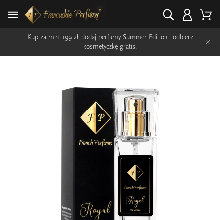
Kup za min. 199 zł, dodaj perfumy Summer Edition i odbierz
×
kosmetyczkę gratis.