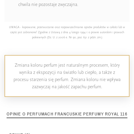
chwila nie pozostaje zwyczajna.
UWAGA - kopiowanie, przetwarzanie oraz rozpowszechnianie opisów produktów w całości lub w
części jest zabronione! Zgodnie z Ustawą z dnia 4 lutego 1994 r. o prawie autorskim i prawach
pokrewnych (Dz. U. z 2006 e. Nr 90, poz. 631 z późn. zm.)
Zmiana koloru perfum jest naturalnym procesem, który
wynika z ekspozycji na światło lub ciepło, a także z
procesu starzenia się perfum. Zmiana koloru nie wpływa
zazwyczaj na jakość zapachu perfum.
OPINIE O PERFUMACH FRANCUSKIE PERFUMY ROYAL 116