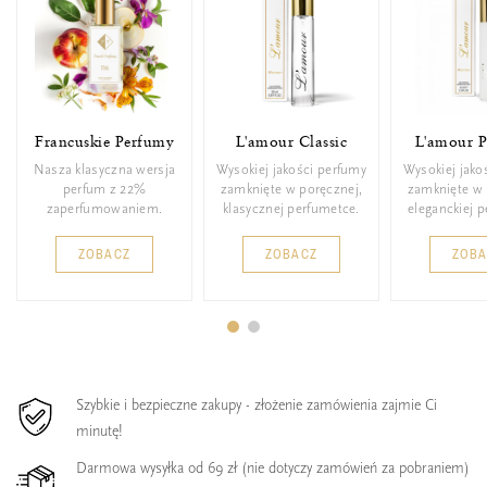
Francuskie Perfumy
L'amour Classic
L'amour 
Nasza klasyczna wersja
Wysokiej jakości perfumy
Wysokiej jako
perfum z 22%
zamknięte w poręcznej,
zamknięte w 
zaperfumowaniem.
klasycznej perfumetce.
eleganckiej 
ZOBACZ
ZOBACZ
ZOB
Szybkie i bezpieczne zakupy - złożenie zamówienia zajmie Ci
minutę!
Darmowa wysyłka od 69 zł (nie dotyczy zamówień za pobraniem)