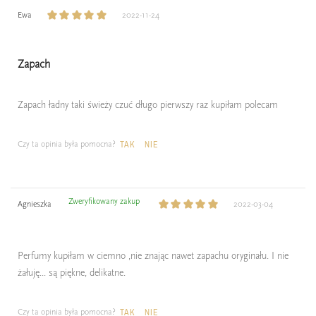
Ewa
2022-11-24
Zapach
Zapach ładny taki świeży czuć długo pierwszy raz kupiłam polecam
Czy ta opinia była pomocna?
TAK
NIE
Zweryfikowany zakup
Agnieszka
2022-03-04
Perfumy kupiłam w ciemno ,nie znając nawet zapachu oryginału. I nie
żałuję... są piękne, delikatne.
Czy ta opinia była pomocna?
TAK
NIE