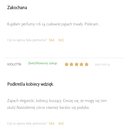
Zakochana
Kupiłam perfumy 116 są cudowne,zapach trwały .Polecam .
Czy ta opinia była pomocna?
TAK
NIE
Zweryfikowany zakup
VIOLETTA
2021-07-15
Podkreśla kobiecy wdzięk.
Zapach elegancki, kobiecy, kuszący. Cieszę się, że mogę się nim
otulić.Nastoletniej córce również bardzo się podoba.
Czy ta opinia była pomocna?
TAK
NIE