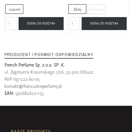
10x2ml
Złoty
Czerwony
DODAJ DO KOSZYKA
DODAJ DO KOSZYKA
PRODUCENT / PODMIOT ODPOWIEDZIALNY
French Perfume Sp. z o.o. SP .K.
ul. Zygmunta Krasińskiego 1/26, 32-300 Olkusz
NIP 637-222-60-05
kontakt@francuskieperfumy.pl
EAN:
5906826221153
NASZE PRODUKTY