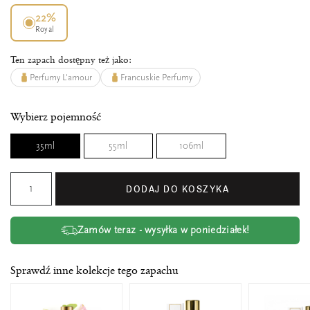
22%
Royal
Ten zapach dostępny też jako:
Perfumy L'amour
Francuskie Perfumy
Wybierz pojemność
35ml
55ml
106ml
DODAJ DO KOSZYKA
Zamów teraz - wysyłka w poniedziałek!
Sprawdź inne kolekcje tego zapachu