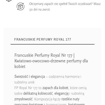
Otrzymany zapach nie spełnił Twoich oczekiwań? Masz
30 dni na zwrot.
FRANCUSKIE PERFUMY ROYAL 177
Francuskie Perfumy Royal Nr 177 |
Kwiatowo-owocowo-drzewne perfumy dla
kobiet
Świeżość i elegancja
– codzienna harmonia i
subtelny urok
FP Royal Nr 177 to
zapach dla kobiet
, które cenią
sobie
delikatną kobiecość
,
elegancję
i subtelną
zmysłowość
. Kompozycja łączy
rześkie nuty
owocowo-kwiatowe
z harmonijnym,
kwiatowym