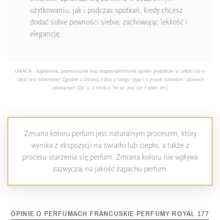
użytkowaniu, jak i podczas spotkań, kiedy chcesz
dodać sobie pewności siebie, zachowując lekkość i
elegancję
UWAGA - kopiowanie, przetwarzanie oraz rozpowszechnianie opisów produktów w całości lub w
części jest zabronione! Zgodnie z Ustawą z dnia 4 lutego 1994 r. o prawie autorskim i prawach
pokrewnych (Dz. U. z 2006 e. Nr 90, poz. 631 z późn. zm.)
Zmiana koloru perfum jest naturalnym procesem, który
wynika z ekspozycji na światło lub ciepło, a także z
procesu starzenia się perfum. Zmiana koloru nie wpływa
zazwyczaj na jakość zapachu perfum.
OPINIE O PERFUMACH FRANCUSKIE PERFUMY ROYAL 177