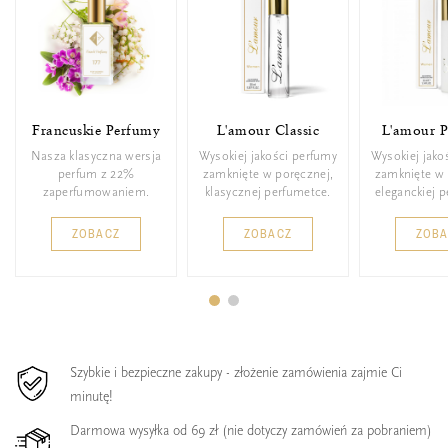
Francuskie Perfumy
L'amour Classic
L'amour 
Nasza klasyczna wersja
Wysokiej jakości perfumy
Wysokiej jako
perfum z 22%
zamknięte w poręcznej,
zamknięte w 
zaperfumowaniem.
klasycznej perfumetce.
eleganckiej 
ZOBACZ
ZOBACZ
ZOB
Szybkie i bezpieczne zakupy - złożenie zamówienia zajmie Ci
minutę!
Darmowa wysyłka od 69 zł (nie dotyczy zamówień za pobraniem)