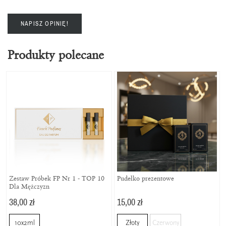
NAPISZ OPINIĘ!
Produkty polecane
Zestaw Próbek FP Nr 1 - TOP 10
Pudełko prezentowe
Dla Mężczyzn
38,00 zł
15,00 zł
10x2ml
Złoty
Czerwony