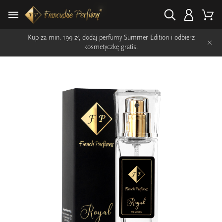
Kup za min. 199 zł, dodaj perfumy Summer Edition i odbierz
×
kosmetyczkę gratis.