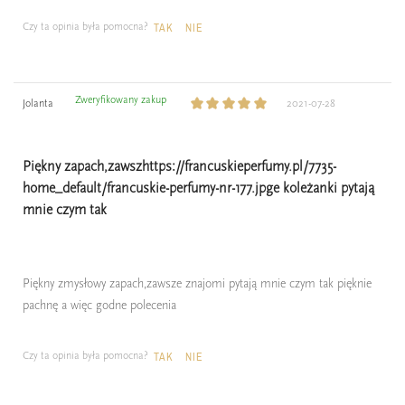
Czy ta opinia była pomocna?
TAK
NIE
Zweryfikowany zakup
Jolanta
2021-07-28
Piękny zapach,zawszhttps://francuskieperfumy.pl/7735-
home_default/francuskie-perfumy-nr-177.jpge koleżanki pytają
mnie czym tak
Piękny zmysłowy zapach,zawsze znajomi pytają mnie czym tak pięknie
pachnę a więc godne polecenia
Czy ta opinia była pomocna?
TAK
NIE