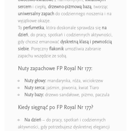
sercem
i ciepłą,
drzewno-piżmową bazą
, tworząc
uniwersalny zapach
do codziennego noszenia i na
wyjątkowe okazje.
To
perfumetka
, która doskonale sprawdza się
na
dzień
, do pracy, spotkań i codziennych aktywności,
gdy chcesz emanować
dyskretną klasą i pewnością
siebie
. Poręczny
flakonik
umożliwia zabranie
zapachu wszędzie ze sobą.
Nuty zapachowe FP Royal Nr 177:
Nuty głowy:
mandarynka, róża, wiciokrzew
Nuty serca:
jaśmin, piwonia, kwiat Tiaro
Nuty bazy:
drzewo sandałowe, piżmo, paczula
Kiedy sięgnąć po FP Royal Nr 177?
Na dzień
– do pracy, spotkań i codziennych
aktywności, gdy potrzebujesz dyskretnej elegancji