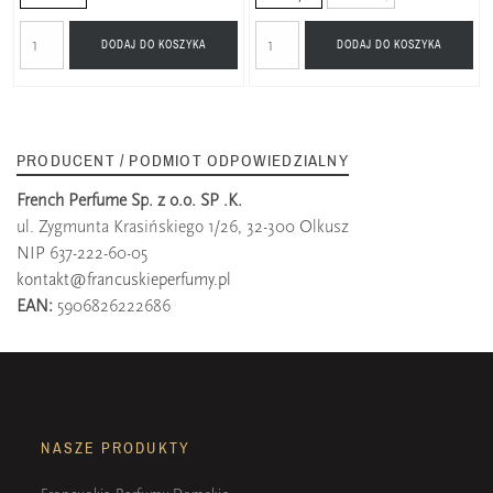
DODAJ DO KOSZYKA
DODAJ DO KOSZYKA
PRODUCENT / PODMIOT ODPOWIEDZIALNY
French Perfume Sp. z o.o. SP .K.
ul. Zygmunta Krasińskiego 1/26, 32-300 Olkusz
NIP 637-222-60-05
kontakt@francuskieperfumy.pl
EAN:
5906826222686
NASZE PRODUKTY