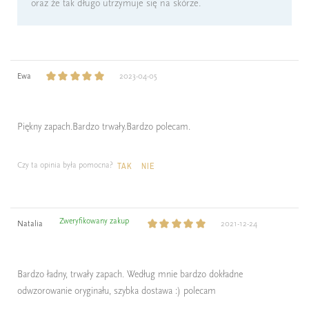
oraz że tak długo utrzymuje się na skórze.
Ewa
2023-04-05
Piękny zapach.Bardzo trwały.Bardzo polecam.
Czy ta opinia była pomocna?
TAK
NIE
Zweryfikowany zakup
Natalia
2021-12-24
Bardzo ładny, trwały zapach. Według mnie bardzo dokładne
odwzorowanie oryginału, szybka dostawa :) polecam