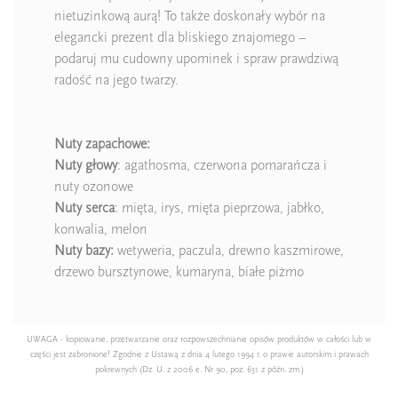
nietuzinkową aurą! To także doskonały wybór na
elegancki prezent dla bliskiego znajomego –
podaruj mu cudowny upominek i spraw prawdziwą
radość na jego twarzy.
Nuty zapachowe:
Nuty głowy
: agathosma, czerwona pomarańcza i
nuty ozonowe
Nuty serca
: mięta, irys, mięta pieprzowa, jabłko,
konwalia, melon
Nuty bazy:
wetyweria, paczula, drewno kaszmirowe,
drzewo bursztynowe, kumaryna, białe piżmo
UWAGA - kopiowanie, przetwarzanie oraz rozpowszechnianie opisów produktów w całości lub w
części jest zabronione! Zgodnie z Ustawą z dnia 4 lutego 1994 r. o prawie autorskim i prawach
pokrewnych (Dz. U. z 2006 e. Nr 90, poz. 631 z późn. zm.)