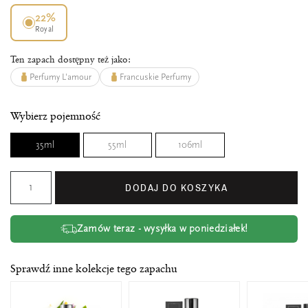
22%
Royal
Ten zapach dostępny też jako:
Perfumy L'amour
Francuskie Perfumy
Wybierz pojemność
35ml
55ml
106ml
DODAJ DO KOSZYKA
Zamów teraz - wysyłka w poniedziałek!
Sprawdź inne kolekcje tego zapachu