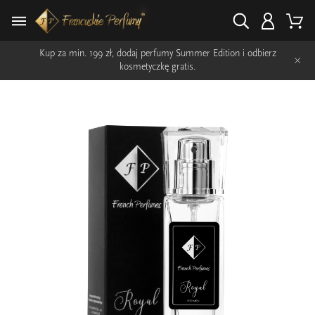
Kup za min. 199 zł, dodaj perfumy Summer Edition i odbierz
×
kosmetyczkę gratis.