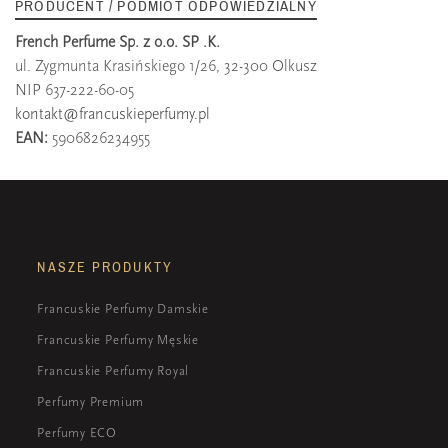
PRODUCENT / PODMIOT ODPOWIEDZIALNY
French Perfume Sp. z o.o. SP .K.
ul. Zygmunta Krasińskiego 1/26, 32-300 Olkusz
NIP 637-222-60-05
kontakt@francuskieperfumy.pl
EAN:
5906826234955
NASZE PRODUKTY
Francuskie Perfumy Damskie
Francuskie Perfumy Męskie
Francuskie Perfumy Royal
Perfumy Premium
Perfumy ECO