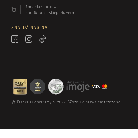
Sprzedaż hurtowa
hurt@francuskieperfumy.pl
ZNAJDŹ NAS NA
© Francuskieperfumy.pl 2024. Wszelkie prawa zastrzeżone.