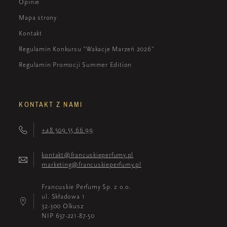
Opinie
Mapa strony
Kontakt
Regulamin Konkursu "Wakacje Marzeń 2026"
Regulamin Promocji Summer Edition
KONTAKT Z NAMI
+48 509 55 66 99
kontakt@francuskieperfumy.pl
marketing@francuskieperfumy.pl
Francuskie Perfumy Sp. z o.o.
ul. Składowa 1
32-300 Olkusz
NIP 637-221-87-50