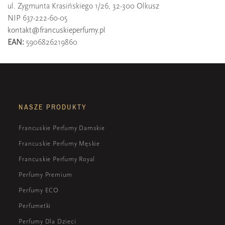
ul. Zygmunta Krasińskiego 1/26, 32-300 Olkusz
NIP 637-222-60-05
kontakt@francuskieperfumy.pl
EAN:
5906826219860
NASZE PRODUKTY
Francuskie Perfumy Damskie
Francuskie Perfumy Męskie
Francuskie Perfumy Royal
Perfumy Premium
Perfumy ECO
Perfumetki
Perfumy Dla Dzieci