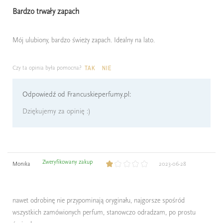
Bardzo trwały zapach
Mój ulubiony, bardzo świeży zapach. Idealny na lato.
Czy ta opinia była pomocna?
TAK
NIE
Odpowiedź od Francuskieperfumy.pl:
Dziękujemy za opinię :)
Zweryfikowany zakup
Monika
2023-06-28
nawet odrobinę nie przypominają oryginału, najgorsze spośród
wszystkich zamówionych perfum, stanowczo odradzam, po prostu