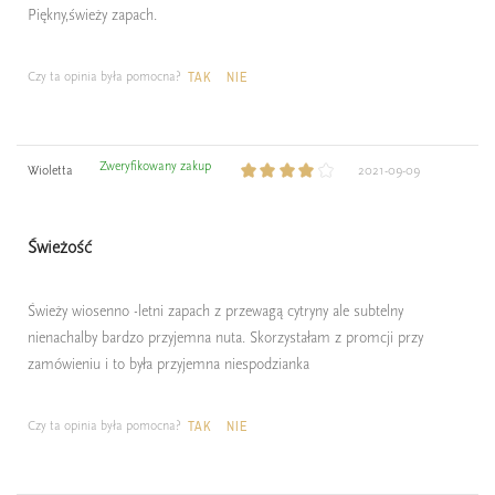
Piękny,świeży zapach.
Czy ta opinia była pomocna?
TAK
NIE
Zweryfikowany zakup
Wioletta
2021-09-09
Świeżość
Świeży wiosenno -letni zapach z przewagą cytryny ale subtelny
nienachalby bardzo przyjemna nuta. Skorzystałam z promcji przy
zamówieniu i to była przyjemna niespodzianka
Czy ta opinia była pomocna?
TAK
NIE