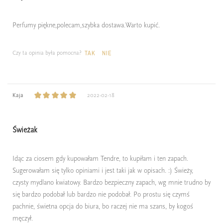
Perfumy piękne,polecam,szybka dostawa.Warto kupić.
Czy ta opinia była pomocna?
TAK
NIE
Kaja
2022-02-18
Świeżak
Idąc za ciosem gdy kupowałam Tendre, to kupiłam i ten zapach.
Sugerowałam się tylko opiniami i jest taki jak w opisach. :) Świeży,
czysty mydlano kwiatowy. Bardzo bezpieczny zapach, wg mnie trudno by
się bardzo podobał lub bardzo nie podobał. Po prostu się czymś
pachnie, świetna opcja do biura, bo raczej nie ma szans, by kogoś
męczył.