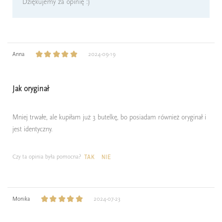
Dziękujemy za opinię :)
Anna
2024-09-19
Jak oryginał
Mniej trwałe, ale kupiłam już 3 butelkę, bo posiadam również oryginał i
jest identyczny.
Czy ta opinia była pomocna?
TAK
NIE
Monika
2024-07-23