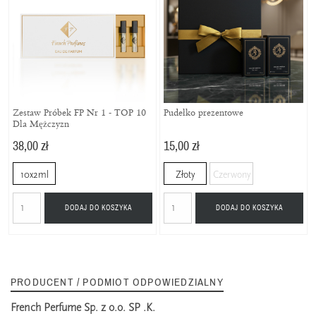
Zestaw Próbek FP Nr 1 - TOP 10
Pudełko prezentowe
Dla Mężczyzn
38,00 zł
15,00 zł
10x2ml
Złoty
Czerwony
DODAJ DO KOSZYKA
DODAJ DO KOSZYKA
PRODUCENT / PODMIOT ODPOWIEDZIALNY
French Perfume Sp. z o.o. SP .K.