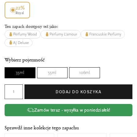
22%
Royal
Ten zapach dostępny też jako:
Perfumy Wood
Perfumy L'amour
Francuskie Perfumy
AJ Deluxe
Wybierz pojemność
35ml
55ml
106ml
DODAJ DO KOSZYKA
Zamów teraz - wysyłka w poniedziałek!
Sprawdź inne kolekcje tego zapachu