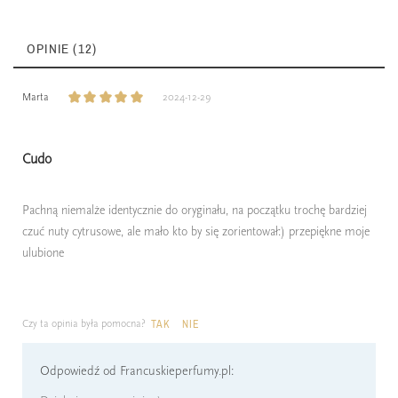
OPINIE (12)
Marta
2024-12-29
Cudo
Pachną niemalże identycznie do oryginału, na początku trochę bardziej
czuć nuty cytrusowe, ale mało kto by się zorientował:) przepiękne moje
ulubione
Czy ta opinia była pomocna?
TAK
NIE
Odpowiedź od Francuskieperfumy.pl: