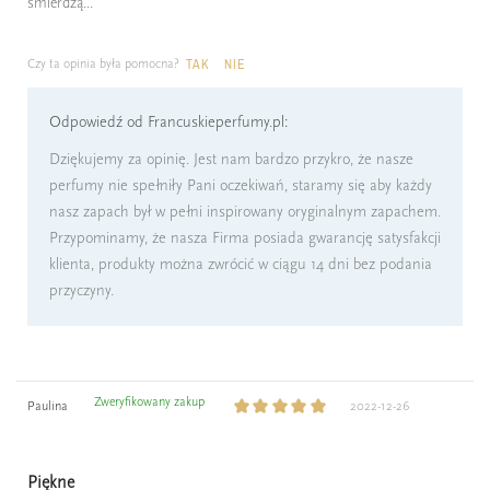
śmierdzą...
Czy ta opinia była pomocna?
TAK
NIE
Odpowiedź od Francuskieperfumy.pl:
Dziękujemy za opinię. Jest nam bardzo przykro, że nasze
perfumy nie spełniły Pani oczekiwań, staramy się aby każdy
nasz zapach był w pełni inspirowany oryginalnym zapachem.
Przypominamy, że nasza Firma posiada gwarancję satysfakcji
klienta, produkty można zwrócić w ciągu 14 dni bez podania
przyczyny.
Zweryfikowany zakup
Paulina
2022-12-26
Piękne