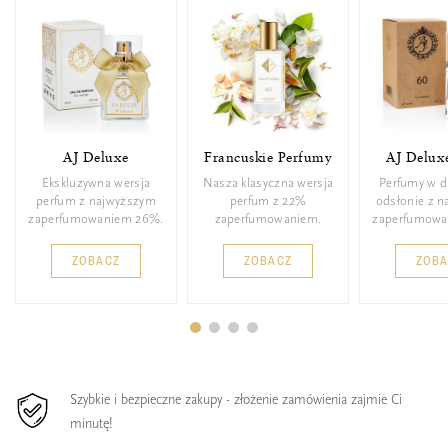
AJ Deluxe
Francuskie Perfumy
AJ Delux
Ekskluzywna wersja
Nasza klasyczna wersja
Perfumy w d
perfum z najwyższym
perfum z 22%
odsłonie z 
zaperfumowaniem 26%.
zaperfumowaniem.
zaperfumowa
ZOBACZ
ZOBACZ
ZOB
Szybkie i bezpieczne zakupy - złożenie zamówienia zajmie Ci
minutę!