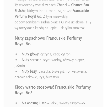
Ty stworzony został zapach
Chanel – Chance Eau
Fraîche
, którym inspirowane są nasze
Francuskie
Perfumy Royal 60
. Z tym niezwykłym
odpowiednikiem żadna okazja Ci nie ucieknie, a Ty
wykorzystasz każdą najlepiej, jak tylko możesz.
Nuty zapachowe Francuskie Perfumy
Royal 60
⚬
Nuty głowy:
cytryna, cedr, cytron
⚬
Nuty serca:
hiacynt wodny, różowy pieprz,
jaśmin
⚬
Nuty bazy:
paczula, białe piżmo, wetyweria,
drzewo tekowe, irys, bursztyn
Kiedy warto stosować Francuskie Perfumy
Royal 60?
⚬
Na wiosnę i lato
– lekki, świeży szyprowo-