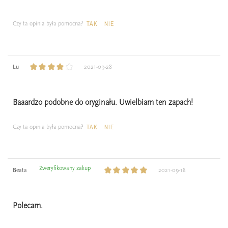
Czy ta opinia była pomocna?
TAK
NIE
Lu
2021-09-28
Baaardzo podobne do oryginału. Uwielbiam ten zapach!
Czy ta opinia była pomocna?
TAK
NIE
Zweryfikowany zakup
Beata
2021-09-18
Polecam.