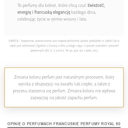
To perfumy dla kobiet, które chcą czuć
świeżość,
energię i francuską elegancję
każdego dnia,
celebrując życie w rytmie wiosny i lata.
UWAGA - kopiowanie, przetwarzanie oraz rozpowszechnianie opisów produktów w całości lub w
części jest zabronione! Zgodnie z Ustawą z dnia 4 lutego 1994 r. o prawie autorskim i prawach
pokrewnych (Dz. U. z 2006 e. Nr 90, poz. 631 z późn. zm.)
Zmiana koloru perfum jest naturalnym procesem, który
wynika z ekspozycji na światło lub ciepło, a także z
procesu starzenia się perfum. Zmiana koloru nie wpływa
zazwyczaj na jakość zapachu perfum.
OPINIE O PERFUMACH FRANCUSKIE PERFUMY ROYAL 60