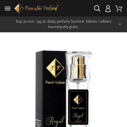
Kup za min. 199 zł, dodaj perfumy Summer Edition i odbierz
×
kosmetyczkę gratis.