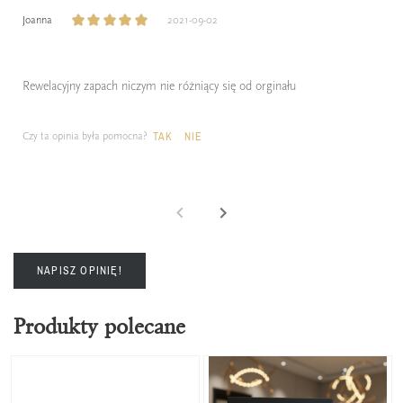
Joanna
2021-09-02
Rewelacyjny zapach niczym nie różniący się od orginału
Czy ta opinia była pomocna?
TAK
NIE
NAPISZ OPINIĘ!
Produkty polecane