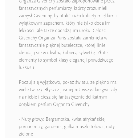
Organza Givenchy zostało zaproponowane przez
fantastycznych perfumiarzy, którzy zrozumieli
zamysł Givenchy, by otulić ciało kobiety miękkim i
wyjątkowym zapachem, który nie tylko doda im
lekkości, ale także dodadzą im uroku. Całość
Givenchy Organza Paris została zamknięta w
fantastycznie pięknej buteleczce, której linie
układają się w idealną kobiecą sylwetkę. Złote
elementy to symbol klasy elegancji prawdziwego
luksusu.
Poczuj się wyjątkowo, pokaż światu, że piękno ma
wiele twarzy. Błyszcz jaśniej niż wszystkie gwiazdy
na niebie i ciesz się fantastycznie delikatnym
dotykiem perfum Organza Givenchy.
- Nuty głowy: Bergamotka, kwiat afrykańskiej
pomarańczy, gardenia, gałka muszkatołowa, nuty
zielone