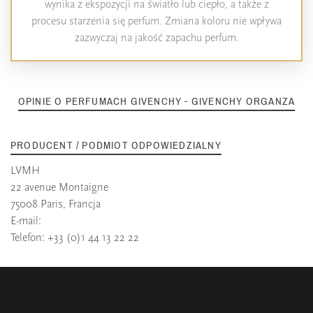
wynika z ekspozycji na światło lub ciepło, a także z
procesu starzenia się perfum. Zmiana koloru nie wpływa
zazwyczaj na jakość zapachu perfum.
OPINIE O PERFUMACH GIVENCHY - GIVENCHY ORGANZA
PRODUCENT / PODMIOT ODPOWIEDZIALNY
LVMH
22 avenue Montaigne
75008 Paris, Francja
E-mail:
Telefon: +33 (0)1 44 13 22 22