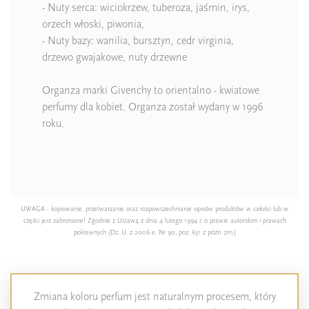
- Nuty serca: wiciokrzew, tuberoza, jaśmin, irys,
orzech włoski, piwonia,
- Nuty bazy: wanilia, bursztyn, cedr virginia,
drzewo gwajakowe, nuty drzewne
Organza marki Givenchy to orientalno - kwiatowe
perfumy dla kobiet. Organza został wydany w 1996
roku.
UWAGA - kopiowanie, przetwarzanie oraz rozpowszechnianie opisów produktów w całości lub w
części jest zabronione! Zgodnie z Ustawą z dnia 4 lutego 1994 r. o prawie autorskim i prawach
pokrewnych (Dz. U. z 2006 e. Nr 90, poz. 631 z późn. zm.)
Zmiana koloru perfum jest naturalnym procesem, który