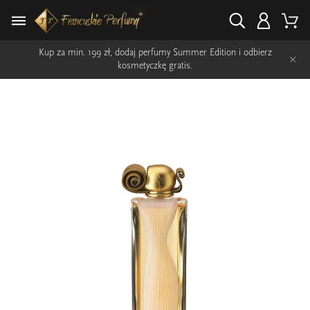
Kup za min. 199 zł, dodaj perfumy Summer Edition i odbierz
×
kosmetyczkę gratis.