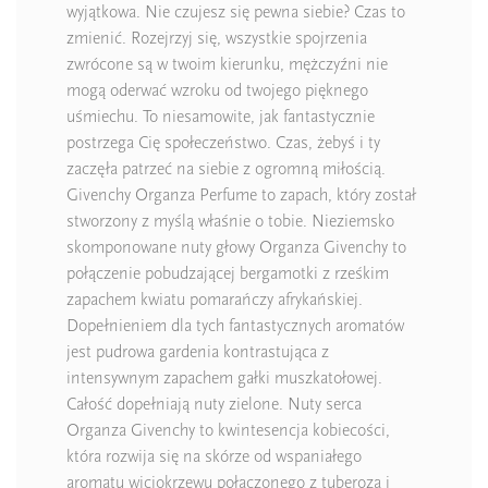
wyjątkowa. Nie czujesz się pewna siebie? Czas to
zmienić. Rozejrzyj się, wszystkie spojrzenia
zwrócone są w twoim kierunku, mężczyźni nie
mogą oderwać wzroku od twojego pięknego
uśmiechu. To niesamowite, jak fantastycznie
postrzega Cię społeczeństwo. Czas, żebyś i ty
zaczęła patrzeć na siebie z ogromną miłością.
Givenchy Organza Perfume to zapach, który został
stworzony z myślą właśnie o tobie. Nieziemsko
skomponowane nuty głowy Organza Givenchy to
połączenie pobudzającej bergamotki z rześkim
zapachem kwiatu pomarańczy afrykańskiej.
Dopełnieniem dla tych fantastycznych aromatów
jest pudrowa gardenia kontrastująca z
intensywnym zapachem gałki muszkatołowej.
Całość dopełniają nuty zielone. Nuty serca
Organza Givenchy to kwintesencja kobiecości,
która rozwija się na skórze od wspaniałego
aromatu wiciokrzewu połączonego z tuberozą i