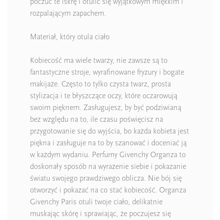
poczuć te iskrę i otulić się wyjątkowym miękkim i
rozpalającym zapachem.
Materiał, który otula ciało
Kobiecość ma wiele twarzy, nie zawsze są to
fantastyczne stroje, wyrafinowane fryzury i bogate
makijaże. Często to tylko czysta twarz, prosta
stylizacja i te błyszczące oczy, które oczarowują
swoim pięknem. Zasługujesz, by być podziwianą
bez względu na to, ile czasu poświęcisz na
przygotowanie się do wyjścia, bo każda kobieta jest
piękna i zasługuje na to by szanować i doceniać ją
w każdym wydaniu. Perfumy Givenchy Organza to
doskonały sposób na wyrażenie siebie i pokazanie
światu swojego prawdziwego oblicza. Nie bój się
otworzyć i pokazać na co stać kobiecość. Organza
Givenchy Paris otuli twoje ciało, delikatnie
muskając skórę i sprawiając, że poczujesz się