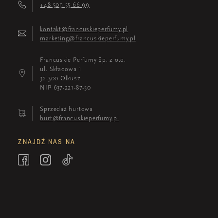
+48 509 55 66 99
kontakt@francuskieperfumy.pl
marketing@francuskieperfumy.pl
Francuskie Perfumy Sp. z o.o.
ul. Składowa 1
32-300 Olkusz
NIP 637-221-87-50
Sprzedaż hurtowa
hurt@francuskieperfumy.pl
ZNAJDŹ NAS NA