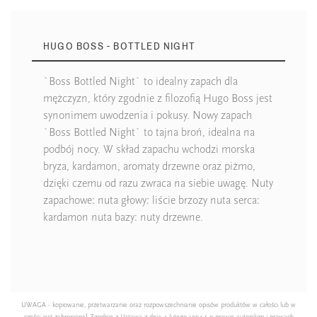
HUGO BOSS - BOTTLED NIGHT
`Boss Bottled Night` to idealny zapach dla
mężczyzn, który zgodnie z filozofią Hugo Boss jest
synonimem uwodzenia i pokusy. Nowy zapach
`Boss Bottled Night` to tajna broń, idealna na
podbój nocy. W skład zapachu wchodzi morska
bryza, kardamon, aromaty drzewne oraz piżmo,
dzięki czemu od razu zwraca na siebie uwagę. Nuty
zapachowe: nuta głowy: liście brzozy nuta serca:
kardamon nuta bazy: nuty drzewne.
UWAGA - kopiowanie, przetwarzanie oraz rozpowszechnianie opisów produktów w całości lub w