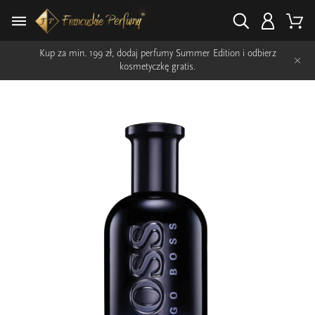
Kup za min. 199 zł, dodaj perfumy Summer Edition i odbierz
×
kosmetyczkę gratis.