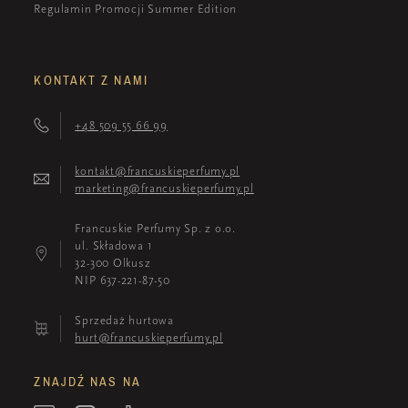
Regulamin Promocji Summer Edition
KONTAKT Z NAMI
+48 509 55 66 99
kontakt@francuskieperfumy.pl
marketing@francuskieperfumy.pl
Francuskie Perfumy Sp. z o.o.
ul. Składowa 1
32-300 Olkusz
NIP 637-221-87-50
Sprzedaż hurtowa
hurt@francuskieperfumy.pl
ZNAJDŹ NAS NA