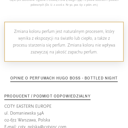
części jest zabronione! Zgodnie z Ustawą z dnia 4 lutego 1994 r. o prawie autorskim i prawach
pokrewnych (Dz. U. z 2006 e. Nr 90, poz. 631 z późn. zm.)
Zmiana koloru perfum jest naturalnym procesem, który
wynika z ekspozycji na światło lub ciepło, a także z
procesu starzenia się perfum. Zmiana koloru nie wpływa
zazwyczaj na jakość zapachu perfum.
OPINIE O PERFUMACH HUGO BOSS - BOTTLED NIGHT
PRODUCENT / PODMIOT ODPOWIEDZIALNY
COTY EASTERN EUROPE
ul. Domaniewska 34A
02-672 Warszawa, Polska
E-mail:
coty_polska@cotyinc.com