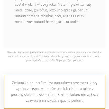
został wydany w 2013 roku. Nutami głowy są nuty
metaliczne, grejpfrut, różowy pieprz i galbanum;
nutami serca są rabarbar, cedr, ananas i nuty
metaliczne; nutami bazy są fasolka tonka.
UWAGA - kopiowanie, przetwarzanie oraz rozpowszechnianie opisów produktów w całości lub w
części jest zabronione! Zgodnie z Ustawą z dnia 4 lutego 1994 r. o prawie autorskim i prawach
pokrewnych (Dz. U. z 2006 e. Nr 90, poz. 631 z późn. zm.)
Zmiana koloru perfum jest naturalnym procesem, który
wynika z ekspozycji na światło lub ciepło, a także z
procesu starzenia się perfum. Zmiana koloru nie wpływa
zazwyczaj na jakość zapachu perfum.