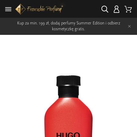
Kup za min. 199 zł, dodaj perfumy Summer Edition i odbierz
×
kosmetyczkę gratis.