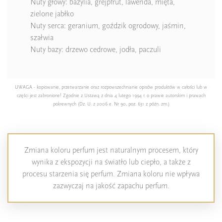
Nuty głowy: bazylia, grejpfrut, lawenda, mięta,
zielone jabłko
Nuty serca: geranium, goździk ogrodowy, jaśmin,
szałwia
Nuty bazy: drzewo cedrowe, jodła, paczuli
UWAGA - kopiowanie, przetwarzanie oraz rozpowszechnianie opisów produktów w całości lub w
części jest zabronione! Zgodnie z Ustawą z dnia 4 lutego 1994 r. o prawie autorskim i prawach
pokrewnych (Dz. U. z 2006 e. Nr 90, poz. 631 z późn. zm.)
Zmiana koloru perfum jest naturalnym procesem, który
wynika z ekspozycji na światło lub ciepło, a także z
procesu starzenia się perfum. Zmiana koloru nie wpływa
zazwyczaj na jakość zapachu perfum.