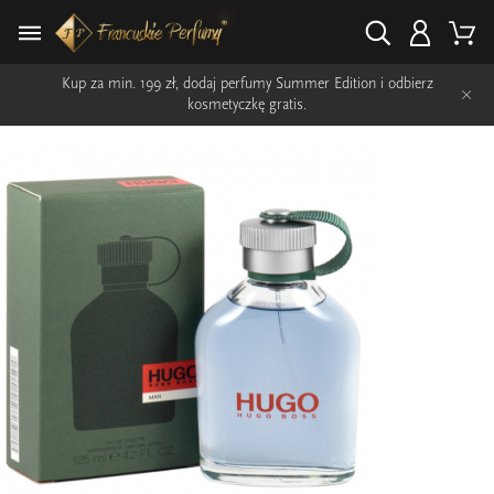
Kup za min. 199 zł, dodaj perfumy Summer Edition i odbierz
×
kosmetyczkę gratis.