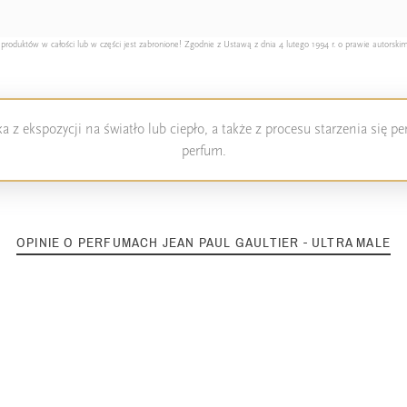
duktów w całości lub w części jest zabronione! Zgodnie z Ustawą z dnia 4 lutego 1994 r. o prawie autorskim
 z ekspozycji na światło lub ciepło, a także z procesu starzenia się 
perfum.
OPINIE O PERFUMACH JEAN PAUL GAULTIER - ULTRA MALE