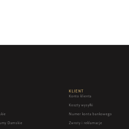
KLIENT
Konto klienta
Koszty wysyłki
skie
Numer konta bankowego
fumy Damskie
Zwroty i reklamacje