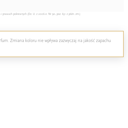
 i prawach pokrewnych (Dz. U. z 2006 e. Nr 90, poz. 631 z późn. zm.)
perfum. Zmiana koloru nie wpływa zazwyczaj na jakość zapachu