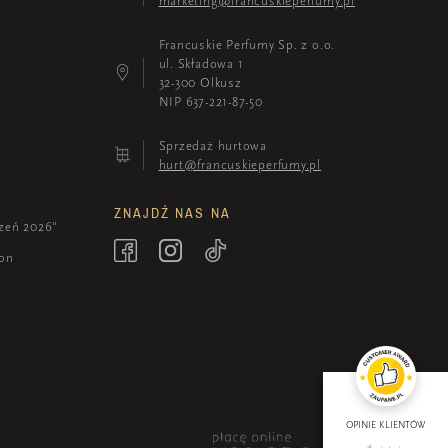
marketing@francuskieperfumy.pl
Francuskie Perfumy Sp. z o.o.
ul. Składowa 1
32-300 Olkusz
NIP 637-221-87-50
Sprzedaż hurtowa
hurt@francuskieperfumy.pl
ZNAJDŹ NAS NA
zeń 2026"
ion
OPINIE KLIENTÓW