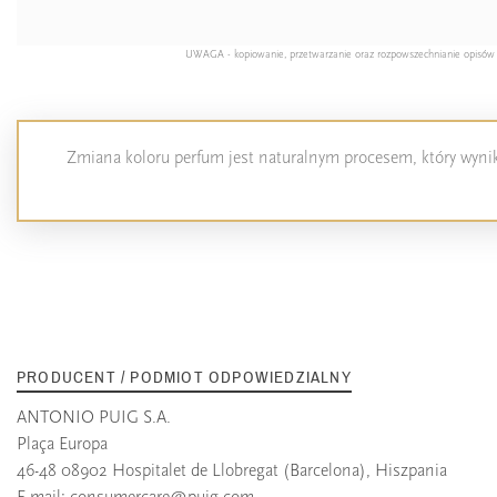
UWAGA - kopiowanie, przetwarzanie oraz rozpowszechnianie opisów pro
Zmiana koloru perfum jest naturalnym procesem, który wynika
PRODUCENT / PODMIOT ODPOWIEDZIALNY
ANTONIO PUIG S.A.
Plaça Europa
46-48 08902 Hospitalet de Llobregat (Barcelona), Hiszpania
E-mail:
consumercare@puig.com