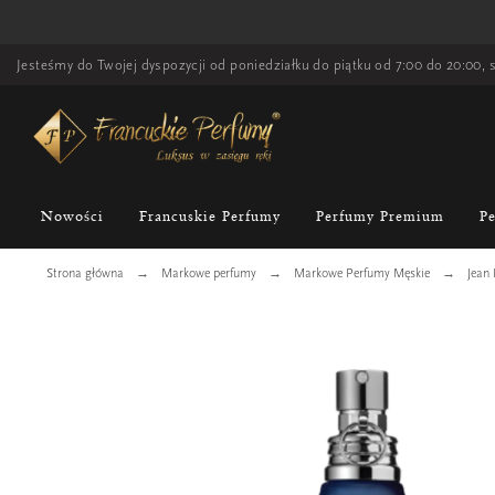
Jesteśmy do Twojej dyspozycji od poniedziałku do piątku od 7:00 do 20:00, s
Nowości
Francuskie Perfumy
Perfumy Premium
P
Strona główna
Markowe perfumy
Markowe Perfumy Męskie
Jean 