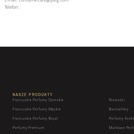
Telefon:
NASZE PRODUKTY
Francuskie Perfumy Damskie
Nowości
Francuskie Perfumy Męskie
Bestsellery
Francuskie Perfumy Royal
Perfumy Arab
Perfumy Premium
Markowe Per