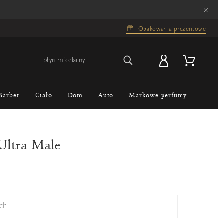
×
.
Opakowania prezentowe
Barber
Ciało
Dom
Auto
Markowe perfumy
 Ultra Male
ch