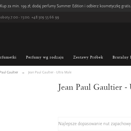
Kup za min. 199 zł, dodaj perfumy Summer Edition i odbierz kosmetyczkę gratis
oboty 7:00 - 15:00.
+48 509 55 66 99
erfumetki
Perfumy wg rodzaju
Zestawy Próbek
Brutalny 
Paul Gaultier
Jean Paul Gaultier - Ultra Male
Jean Paul Gaultier -
Najlepsze dopasowanie nut zapachowy