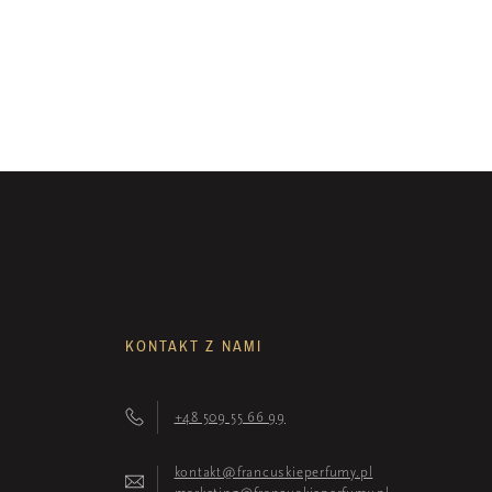
KONTAKT Z NAMI
+48 509 55 66 99
kontakt@francuskieperfumy.pl