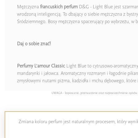
Mężczyzna
francuskich perfum
D&G - Light Blue jest szarmanc
wrodzoną inteligencją. To dbający o siebie mężczyzna z byst
Śródziemnego. Bosy mężczyzna spacerujący po wybrzeżu, w b
Daj o sobie znać!
Perfumy L’amour Classic
Light Blue to cytrusowo-aromatyczny 
mandarynki i jałowca. Aromatyczny rozmaryn i łagodnie pikan
zmysłowymi nutami piżma, kadzidła i mchu dębowego, które i
UWAGA - kopiowanie, przetwarzanie oraz rozpowszechnianie opisów pro
Zmiana koloru perfum jest naturalnym procesem, który wynika