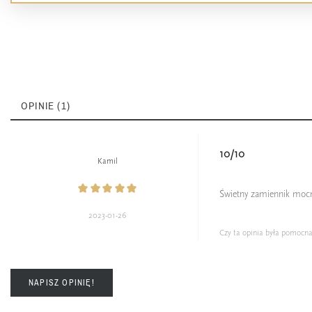
OPINIE (1)
10/10
Kamil
Świetny zamiennik mocn
2023-01-26
Czy ta opinia była pomocn
NAPISZ OPINIĘ!