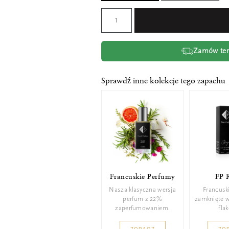
Zamów tera
Sprawdź inne kolekcje tego zapachu
Francuskie Perfumy
FP 
Nasza klasyczna wersja
Francusk
perfum z 22%
zamknięte 
zaperfumowaniem.
fla