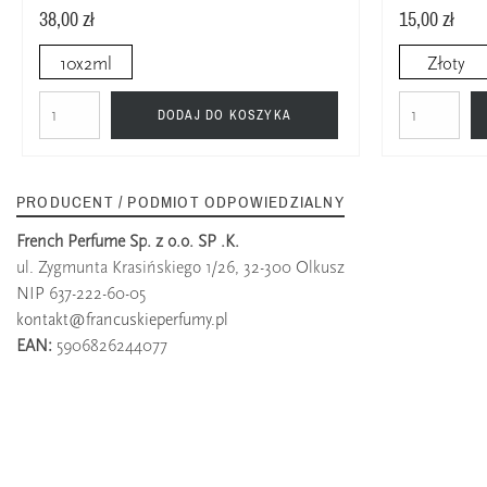
38,00 zł
15,00 zł
10x2ml
Złoty
DODAJ DO KOSZYKA
PRODUCENT / PODMIOT ODPOWIEDZIALNY
French Perfume Sp. z o.o. SP .K.
ul. Zygmunta Krasińskiego 1/26, 32-300 Olkusz
NIP 637-222-60-05
kontakt@francuskieperfumy.pl
EAN:
5906826244077