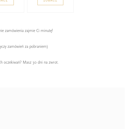
BACZ
ZOBACZ
enie zamówienia zajmie Ci minutę!
tyczy zamówień za pobraniem)
ch oczekiwań? Masz 30 dni na zwrot.