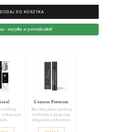
DODAJ DO KOSZYKA
z - wysyłka w poniedziałek!
Royal
L'amour Premium
ie Perfumy
Wysokiej jakości perfumy
w unikatowym
zamknięte w poręcznej,
konie.
eleganckiej perfumetce.