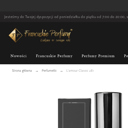
Jesteśmy do Twojej dyspozycji od poniedziałku do piątku od 7:00 do 20:00, s
Nowości
Francuskie Perfumy
Perfumy Premium
P
Strona główna
Perfumetki
L'amour Classic 281