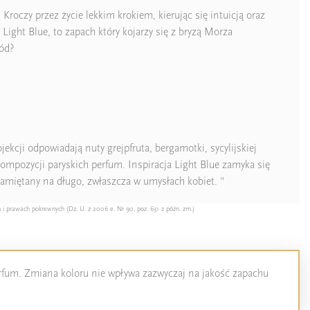
roczy przez życie lekkim krokiem, kierując się intuicją oraz
ight Blue, to zapach który kojarzy się z bryzą Morza
gód?
kcji odpowiadają nuty grejpfruta, bergamotki, sycylijskiej
mpozycji paryskich perfum. Inspiracja Light Blue zamyka się
amiętany na długo, zwłaszcza w umysłach kobiet. "
 i prawach pokrewnych (Dz. U. z 2006 e. Nr 90, poz. 631 z późn. zm.)
perfum. Zmiana koloru nie wpływa zazwyczaj na jakość zapachu