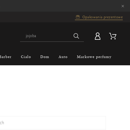
×
.
Opakowania prezentowe
Barber
Ciało
Dom
Auto
Markowe perfumy
ch