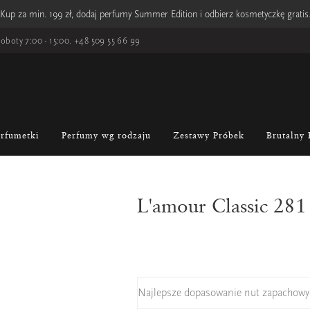
Kup za min. 199 zł, dodaj perfumy Summer Edition i odbierz kosmetyczkę gratis
oboty 7:00 - 15:00.
+48 509 55 66 99
erfumetki
Perfumy wg rodzaju
Zestawy Próbek
Brutalny 
L'amour Classic 281
Najlepsze dopasowanie nut zapachowy