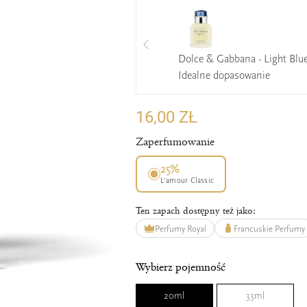
Dolce & Gabbana - Light Blu
Idealne dopasowanie
16,00 ZŁ
Zaperfumowanie
25%
L’amour Classic
Ten zapach dostępny też jako:
Perfumy Royal
Francuskie Perfumy
Wybierz pojemność
20ml
33ml