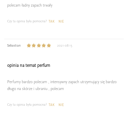
polecam ładny zapach trwały
Czy ta opinia była pomocna?
TAK
NIE
Sebastian
2021-08-15
opinia na temat perfum
Perfumy bardzo polecam , intensywny zapach utrzymujący się bardzo
długo na skórze i ubraniu , polecam
Czy ta opinia była pomocna?
TAK
NIE