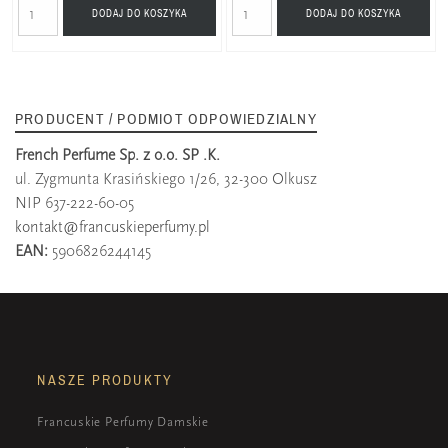
DODAJ DO KOSZYKA
DODAJ DO KOSZYKA
PRODUCENT / PODMIOT ODPOWIEDZIALNY
French Perfume Sp. z o.o. SP .K.
ul. Zygmunta Krasińskiego 1/26, 32-300 Olkusz
NIP 637-222-60-05
kontakt@francuskieperfumy.pl
EAN:
5906826244145
NASZE PRODUKTY
Francuskie Perfumy Damskie