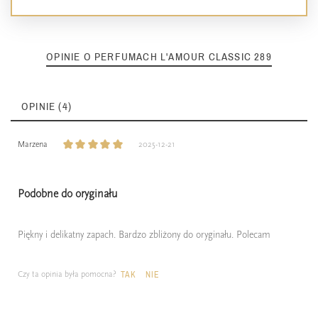
OPINIE O PERFUMACH L'AMOUR CLASSIC 289
OPINIE (4)
Marzena
2025-12-21
Podobne do oryginału
Piękny i delikatny zapach. Bardzo zbliżony do oryginału. Polecam
Czy ta opinia była pomocna?
TAK
NIE