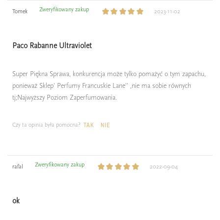
Zweryfikowany zakup
Tomek
2023-11-02
Paco Rabanne Ultraviolet
Super Piękna Sprawa, konkurencja może tylko pomażyć o tym zapachu,
ponieważ Sklep' Perfumy Francuskie Lane'' ,nie ma sobie równych
tj;Najwyższy Poziom Zaperfumowania.
Czy ta opinia była pomocna?
TAK
NIE
Zweryfikowany zakup
rafal
2022-09-04
ok