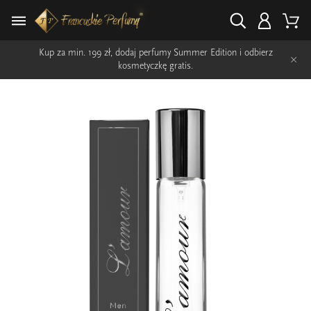
Kup za min. 199 zł, dodaj perfumy Summer Edition i odbierz
×
kosmetyczkę gratis.