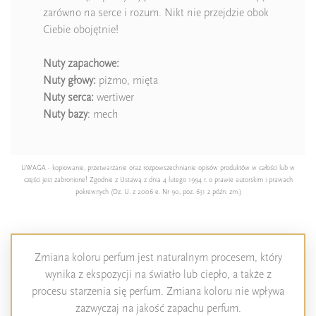
zarówno na serce i rozum. Nikt nie przejdzie obok
Ciebie obojętnie!
Nuty zapachowe:
Nuty głowy:
piżmo, mięta
Nuty serca:
wertiwer
Nuty bazy
: mech
UWAGA - kopiowanie, przetwarzanie oraz rozpowszechnianie opisów produktów w całości lub w
części jest zabronione! Zgodnie z Ustawą z dnia 4 lutego 1994 r. o prawie autorskim i prawach
pokrewnych (Dz. U. z 2006 e. Nr 90, poz. 631 z późn. zm.)
Zmiana koloru perfum jest naturalnym procesem, który
wynika z ekspozycji na światło lub ciepło, a także z
procesu starzenia się perfum. Zmiana koloru nie wpływa
zazwyczaj na jakość zapachu perfum.