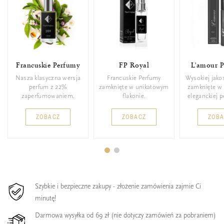
Francuskie Perfumy
FP Royal
L'amour 
Nasza klasyczna wersja
Francuskie Perfumy
Wysokiej jako
perfum z 22%
zamknięte w unikatowym
zamknięte w 
zaperfumowaniem.
flakonie.
eleganckiej 
ZOBACZ
ZOBACZ
ZOB
Szybkie i bezpieczne zakupy - złożenie zamówienia zajmie Ci
minutę!
Darmowa wysyłka od 69 zł (nie dotyczy zamówień za pobraniem)