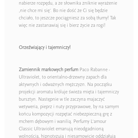
nabierze rozpędu, a ze słownika zniknie wyrażenie
‚nie chce mi się’. Bo nie dość że Ci się będzie
chciało, to jeszcze pociągniesz za sobą tłumy! Tak
więc nie zastanawiaj się i bierz życie za rogi!
Orzeźwiający i tajemniczy!
Zamiennik markowych perfum
Paco Rabanne -
Ultraviolet, to orientalno-drzewny zapach dla
aktywnych i odważnych mężczyzn. Na początku
projekcji aromatu króluje świeża mięta i tajemniczy
bursztyn. Następnie w tle zaczyna majaczyć
wetyweria, pieprz i nuty przyprawowe, by na samym
końcu kompozycji rozpętać niebezpieczną grę z
mchem dębowym i wanilią. Perfumy L’amour
Classic Ultraviolet emanują nieodgadnioną
wolnością, hipnotyzują i niesamowicie oddziałują