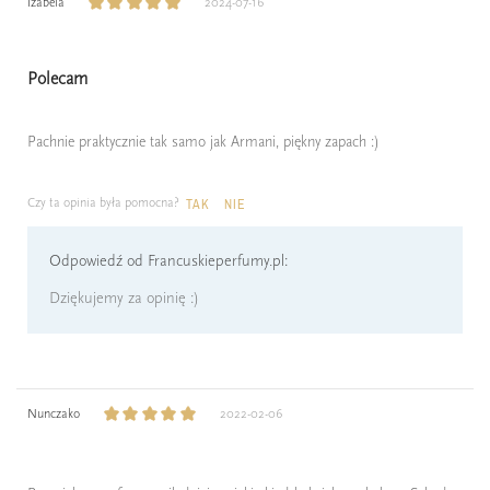
Izabela
2024-07-16
Polecam
Pachnie praktycznie tak samo jak Armani, piękny zapach :)
Czy ta opinia była pomocna?
TAK
NIE
Odpowiedź od Francuskieperfumy.pl:
Dziękujemy za opinię :)
Nunczako
2022-02-06