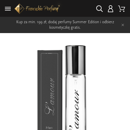
Kup za min. 199 zł, dodaj perfumy Summer Edition i odbierz
×
kosmetyczkę gratis.