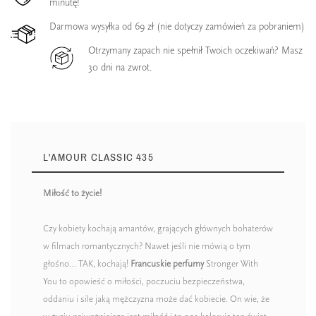
minutę!
Darmowa wysyłka od 69 zł (nie dotyczy zamówień za pobraniem)
Otrzymany zapach nie spełnił Twoich oczekiwań? Masz
30 dni na zwrot.
L'AMOUR CLASSIC 435
Miłość to życie!
Czy kobiety kochają amantów, grających głównych bohaterów
w filmach romantycznych? Nawet jeśli nie mówią o tym
głośno… TAK, kochają!
Francuskie perfumy
Stronger With
You to opowieść o miłości, poczuciu bezpieczeństwa,
oddaniu i sile jaką mężczyzna może dać kobiecie. On wie, że