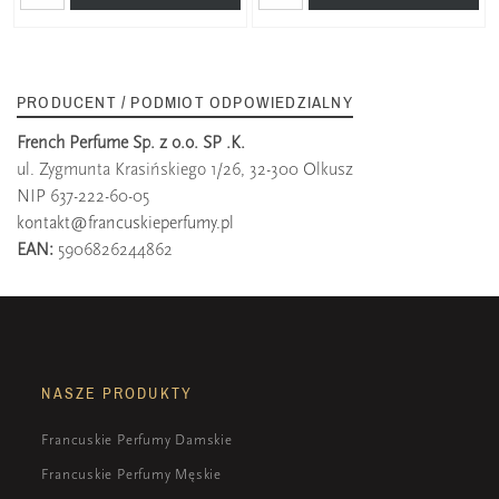
PRODUCENT / PODMIOT ODPOWIEDZIALNY
French Perfume Sp. z o.o. SP .K.
ul. Zygmunta Krasińskiego 1/26, 32-300 Olkusz
NIP 637-222-60-05
kontakt@francuskieperfumy.pl
EAN:
5906826244862
NASZE PRODUKTY
Francuskie Perfumy Damskie
Francuskie Perfumy Męskie