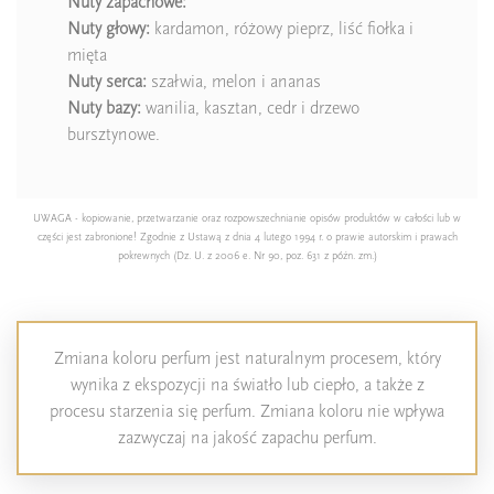
Nuty zapachowe:
Nuty głowy:
kardamon, różowy pieprz, liść fiołka i
mięta
Nuty serca:
szałwia, melon i ananas
Nuty bazy:
wanilia, kasztan, cedr i drzewo
bursztynowe.
UWAGA - kopiowanie, przetwarzanie oraz rozpowszechnianie opisów produktów w całości lub w
części jest zabronione! Zgodnie z Ustawą z dnia 4 lutego 1994 r. o prawie autorskim i prawach
pokrewnych (Dz. U. z 2006 e. Nr 90, poz. 631 z późn. zm.)
Zmiana koloru perfum jest naturalnym procesem, który
wynika z ekspozycji na światło lub ciepło, a także z
procesu starzenia się perfum. Zmiana koloru nie wpływa
zazwyczaj na jakość zapachu perfum.