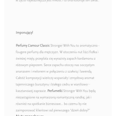
w życiu najważniejsza jest miłość i to ona koloruje ten świat.
Imponujący!
Perfumy L'amour Classic
Stronger With You to aromatyczno -
fougere perfumy dla mężczyzn. W otoczeniu nut liści fiołka i
świeżej mięty, przeplata się wyrazisty zapach kardamonu z
różowym pieprzem. Serce zapachu otoczy nas soczystym
ananasem i melonem w połączeniu z szałwią i lawendą.
Całość kompozycji wieńczy wspaniały i zmysłowy aromat
tajemniczego bursztynu i białego cedru w waniliowo -
kasztanowej zaprawie.
Perfumetki
Stronger With You będą
niezastąpione na wymarzoną romantyczną randkę, jak i
również na spotkanie biznesowe… bo czemu by nie
zaimponować klientowi od pierwszego "dzień dobry?"