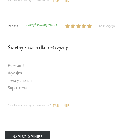
TAK
NIE
Zweryfikowany zakup
Renata
2021-07-30
Świetny zapach dla mężczyzny.
Polecam!
Wydajna
Trwały zapach
Super cena
Czy ta opinia była pomocna?
TAK
NIE
NAPISZ OPINIĘ!