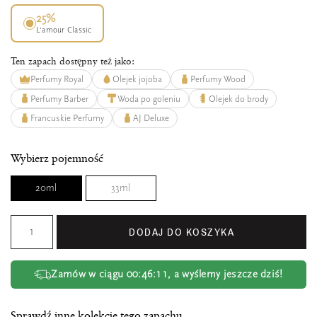
25%
L’amour Classic
Ten zapach dostępny też jako:
Perfumy Royal
Olejek jojoba
Perfumy Wood
Perfumy Barber
Woda po goleniu
Olejek do brody
Francuskie Perfumy
AJ Deluxe
Wybierz pojemność
20ml
33ml
DODAJ DO KOSZYKA
Zamów w ciągu
00:46:10
, a wyślemy jeszcze dziś!
Sprawdź inne kolekcje tego zapachu