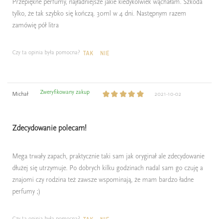
Przepiękne perfumy, najładniejsze jakie kiedykolwiek wąchałam. Szkoda
tylko, że tak szybko się kończą. 30ml w 4 dni. Następnym razem
zamówię pół litra
Czy ta opinia była pomocna?
TAK
NIE
Zweryfikowany zakup
Michał
2021-10-02
Zdecydowanie polecam!
Mega trwały zapach, praktycznie taki sam jak oryginał ale zdecydowanie
dłużej się utrzymuje. Po dobrych kilku godzinach nadal sam go czuję a
znajomi czy rodzina też zawsze wspominają, że mam bardzo ładne
perfumy ;)
Czy ta opinia była pomocna?