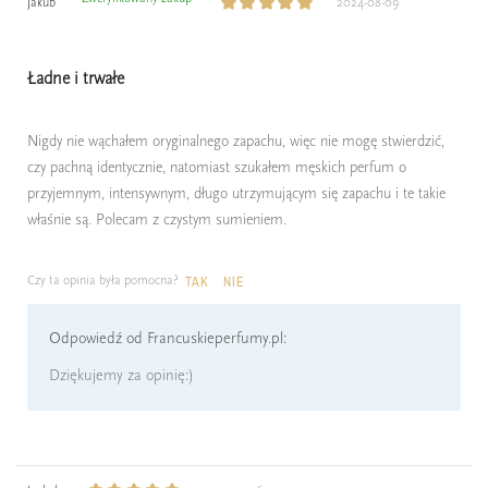
Jakub
2024-08-09
Ładne i trwałe
Nigdy nie wąchałem oryginalnego zapachu, więc nie mogę stwierdzić,
czy pachną identycznie, natomiast szukałem męskich perfum o
przyjemnym, intensywnym, długo utrzymującym się zapachu i te takie
właśnie są. Polecam z czystym sumieniem.
Czy ta opinia była pomocna?
TAK
NIE
Odpowiedź od Francuskieperfumy.pl:
Dziękujemy za opinię:)