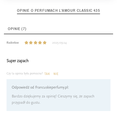
OPINIE O PERFUMACH L'AMOUR CLASSIC 435
OPINIE (7)
Radosław
2025-09-24
Super zapach
Czy ta opinia była pomocna?
TAK
NIE
Odpowiedź od Francuskieperfumy.pl:
Bardzo dziękujemy za opinię! Cieszymy się, że zapach
przypadł do gustu.