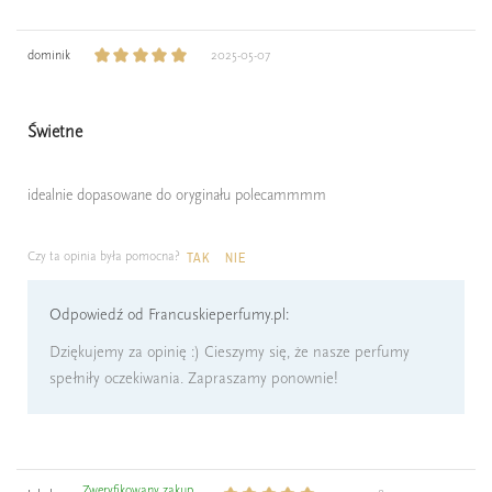
dominik
2025-05-07
Świetne
idealnie dopasowane do oryginału polecammmm
Czy ta opinia była pomocna?
TAK
NIE
Odpowiedź od Francuskieperfumy.pl:
Dziękujemy za opinię :) Cieszymy się, że nasze perfumy
spełniły oczekiwania. Zapraszamy ponownie!
Zweryfikowany zakup