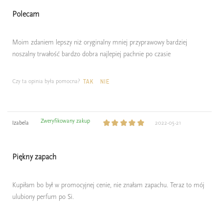
Polecam
Moim zdaniem lepszy niż oryginalny mniej przyprawowy bardziej
noszalny trwałość bardzo dobra najlepiej pachnie po czasie
Czy ta opinia była pomocna?
TAK
NIE
Zweryfikowany zakup
Izabela
2022-05-21
Piękny zapach
Kupiłam bo był w promocyjnej cenie, nie znałam zapachu. Teraz to mój
ulubiony perfum po Si.