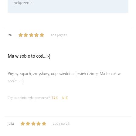
połączenie.
Iza
2023-07-22
Ma w sobie to coś...:-)
Piękny zapach, zmysłowy, odpowiedni na jesień i zimę. Ma to coś w
sobie... :-)
Czy ta opinia była pomocna?
TAK
NIE
Julia
2023-02-26