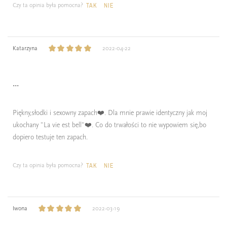
Czy ta opinia była pomocna?
TAK
NIE
Katarzyna
2022-04-22
...
Piękny,słodki i sexowny zapach❤️. Dla mnie prawie identyczny jak moj
ukochany "La vie est bell"❤️. Co do trwałości to nie wypowiem się,bo
dopiero testuje ten zapach.
Czy ta opinia była pomocna?
TAK
NIE
Iwona
2022-03-19