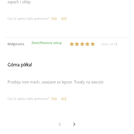
zapach i sklep.
Czy ta opinia była pomocna?
TAK
NIE
Zweryfikowany zakup
Małgorzata
2021-10-18
Górna półka!
Przebija inne marki, uważane za lepsze. Trwały, na wieczór.
Czy ta opinia była pomocna?
TAK
NIE