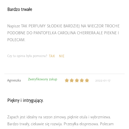
Bardzo trwałe
Napisze TAK PERFUMY SŁODKIE BARDZIEJ NA WIECZOR TROCHE
PODOBNE DO PANTOFELKA CAROLINA CHERRERA.ALE PIEKNE I
POLECAM.
Czy ta opinia była pomocna?
TAK
NIE
Zweryfikowany zakup
Agnieszka
2022-01-17
Piękny i intrygujący.
Zapach jest idealny na sezon zimowy, pięknie otula i wybrzmiewa.
Bardzo trwały, ciekawie się rozwija. Przesyłka ekspresowa. Polecam