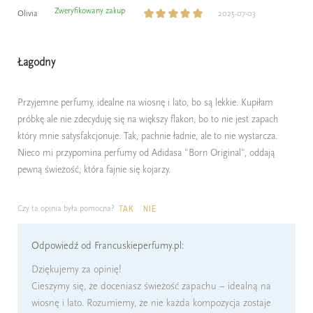
Zweryfikowany zakup
Olivia
2025-07-03
Łagodny
Przyjemne perfumy, idealne na wiosnę i lato, bo są lekkie. Kupiłam
próbkę ale nie zdecyduję się na większy flakon, bo to nie jest zapach
który mnie satysfakcjonuje. Tak, pachnie ładnie, ale to nie wystarcza.
Nieco mi przypomina perfumy od Adidasa "Born Original", oddają
pewną świeżość, która fajnie się kojarzy.
Czy ta opinia była pomocna?
TAK
NIE
Odpowiedź od Francuskieperfumy.pl:
Dziękujemy za opinię!
Cieszymy się, że doceniasz świeżość zapachu – idealną na
wiosnę i lato. Rozumiemy, że nie każda kompozycja zostaje