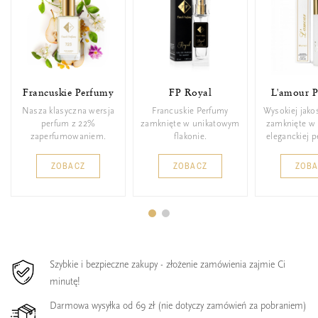
Francuskie Perfumy
FP Royal
L'amour 
Nasza klasyczna wersja
Francuskie Perfumy
Wysokiej jako
perfum z 22%
zamknięte w unikatowym
zamknięte w 
zaperfumowaniem.
flakonie.
eleganckiej 
ZOBACZ
ZOBACZ
ZOB
Szybkie i bezpieczne zakupy - złożenie zamówienia zajmie Ci
minutę!
Darmowa wysyłka od 69 zł (nie dotyczy zamówień za pobraniem)