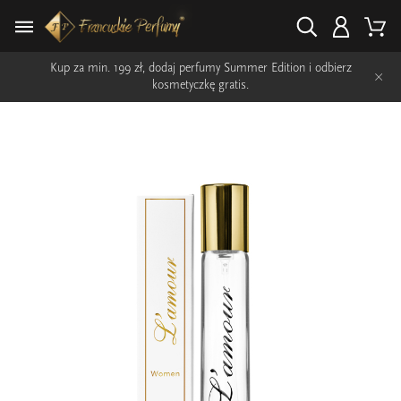
Kup za min. 199 zł, dodaj perfumy Summer Edition i odbierz
×
kosmetyczkę gratis.