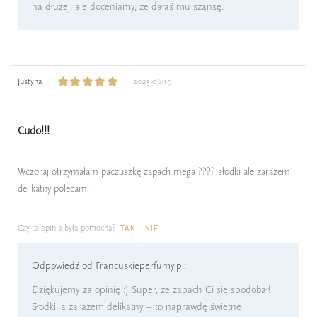
na dłużej, ale doceniamy, że dałaś mu szansę.
Justyna
2025-06-19
Cudo!!!
Wczoraj otrzymałam paczuszkę zapach mega ???? słodki ale zarazem
delikatny polecam.
Czy ta opinia była pomocna?
TAK
NIE
Odpowiedź od Francuskieperfumy.pl:
Dziękujemy za opinię :) Super, że zapach Ci się spodobał!
Słodki, a zarazem delikatny – to naprawdę świetne