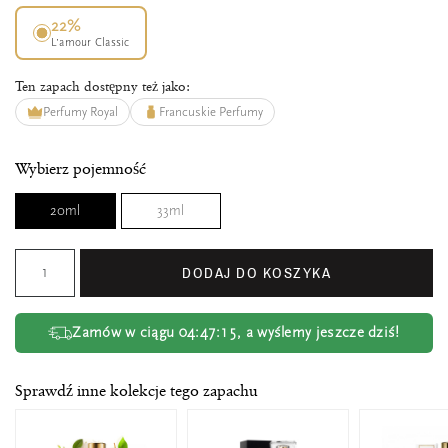
22%
L’amour Classic
Ten zapach dostępny też jako:
Perfumy Royal
Francuskie Perfumy
Wybierz pojemność
20ml
33ml
DODAJ DO KOSZYKA
Zamów w ciągu
04:47:15
, a wyślemy jeszcze dziś!
Sprawdź inne kolekcje tego zapachu