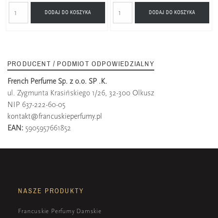
DODAJ DO KOSZYKA
DODAJ DO KOSZYKA
PRODUCENT / PODMIOT ODPOWIEDZIALNY
French Perfume Sp. z o.o. SP .K.
ul. Zygmunta Krasińskiego 1/26, 32-300 Olkusz
NIP 637-222-60-05
kontakt@francuskieperfumy.pl
EAN:
5905957661852
NASZE PRODUKTY
Francuskie Perfumy Damskie