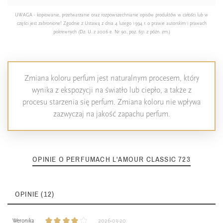
UWAGA - kopiowanie, przetwarzanie oraz rozpowszechnianie opisów produktów w całości lub w
części jest zabronione! Zgodnie z Ustawą z dnia 4 lutego 1994 r. o prawie autorskim i prawach
pokrewnych (Dz. U. z 2006 e. Nr 90, poz. 631 z późn. zm.)
Zmiana koloru perfum jest naturalnym procesem, który
wynika z ekspozycji na światło lub ciepło, a także z
procesu starzenia się perfum. Zmiana koloru nie wpływa
zazwyczaj na jakość zapachu perfum.
OPINIE O PERFUMACH L'AMOUR CLASSIC 723
OPINIE (12)
Weronika
2026-03-20