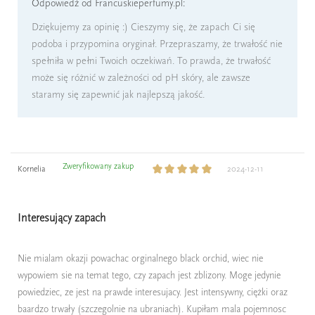
Odpowiedź od Francuskieperfumy.pl:
Dziękujemy za opinię :) Cieszymy się, że zapach Ci się
podoba i przypomina oryginał. Przepraszamy, że trwałość nie
spełniła w pełni Twoich oczekiwań. To prawda, że trwałość
może się różnić w zależności od pH skóry, ale zawsze
staramy się zapewnić jak najlepszą jakość.
Zweryfikowany zakup
Kornelia
2024-12-11
Interesujący zapach
Nie mialam okazji powachac orginalnego black orchid, wiec nie
wypowiem sie na temat tego, czy zapach jest zblizony. Moge jedynie
powiedziec, ze jest na prawde interesujacy. Jest intensywny, ciężki oraz
baardzo trwały (szczegolnie na ubraniach). Kupiłam mala pojemnosc