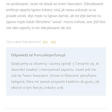
na sprobowanie, raczej nie okazal sie moim faworytem. Zdecydowanie
preferuje zapachy typowo kobiece, tutaj jak nazwa wskazuje sa na
prawde unisex- zbyt męski na typowo damski, ale tez zbyt damski na
typowo męski hahah Okreslenie "unisex" mocno trafione, wiec jesli ktos
lubi takie zapachy, to ten zdecydowanie taki jest.
Czy ta opinia była pomocna?
TAK
NIE
Odpowiedź od Francuskieperfumy.pl:
Dziękujemy za obszerną i szczerą opinię! :) Cieszymy się, że
doceniłaś trwałość i intensywność zapachu, nawet jeśli nie
stał się Twoim faworytem. Unisex to faktycznie specyficzna
kategoria, która nie zawsze przypada każdemu do gustu, ale
właśnie w tym tkwi jej unikalny urok.