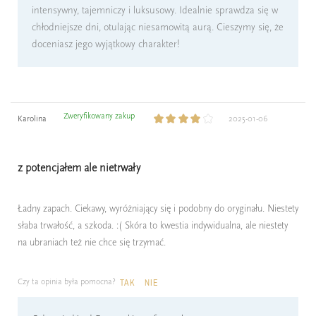
intensywny, tajemniczy i luksusowy. Idealnie sprawdza się w
chłodniejsze dni, otulając niesamowitą aurą. Cieszymy się, że
doceniasz jego wyjątkowy charakter!
Zweryfikowany zakup
Karolina
2025-01-06
z potencjałem ale nietrwały
Ładny zapach. Ciekawy, wyróżniający się i podobny do oryginału. Niestety
słaba trwałość, a szkoda. :( Skóra to kwestia indywidualna, ale niestety
na ubraniach też nie chce się trzymać.
Czy ta opinia była pomocna?
TAK
NIE