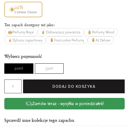
22%
L’amour Classic
Ten zapach dostępny też jako:
Perfumy Royal
Odświeżacz powietrza
Perfumy Wood
Dyfuzor zapachowy
Francuskie Perfumy
AJ Deluxe
Wybierz pojemność
20ml
33ml
DODAJ DO KOSZYKA
Zamów teraz - wysyłka w poniedziałek!
Sprawdź inne kolekcje tego zapachu