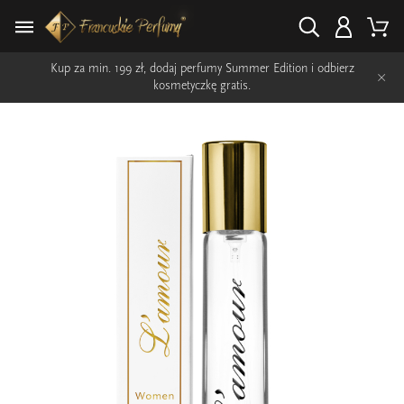
Kup za min. 199 zł, dodaj perfumy Summer Edition i odbierz
×
kosmetyczkę gratis.