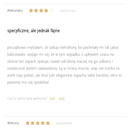
Aleksandra
2025-12-02
specyficzne, ale jednak fajne
początkowo myślałam, że zakup nietrafiony, bo pachniały mi tak jakoś
babciowato. wydaje mi się, że w tym wypadku z upływem czasu na
skórze ten zapach zyskuje, nawet odrobinę inaczej się go odbiera i
ostatecznie jestem zadowolona. są w miarę mocne, więc nie trzeba za
wiele razy psikać. jak ktoś lubi eleganckie zapachy, takie bardziej retro to
powinny mu się spodobać
Czy ta opinia była pomocna?
TAK
NIE
Wiktoria
2025-08-07