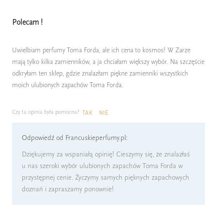
Polecam !
Uwielbiam perfumy Toma Forda, ale ich cena to kosmos! W Zarze
mają tylko kilka zamienników, a ja chciałam większy wybór. Na szczęście
odkryłam ten sklep, gdzie znalazłam piękne zamienniki wszystkich
moich ulubionych zapachów Toma Forda.
Czy ta opinia była pomocna?
TAK
NIE
Odpowiedź od Francuskieperfumy.pl:
Dziękujemy za wspaniałą opinię! Cieszymy się, że znalazłaś
u nas szeroki wybór ulubionych zapachów Toma Forda w
przystępnej cenie. Życzymy samych pięknych zapachowych
doznań i zapraszamy ponownie!