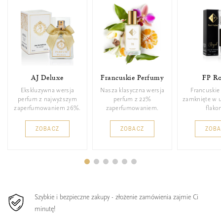
AJ Deluxe
Francuskie Perfumy
FP Ro
Ekskluzywna wersja
Nasza klasyczna wersja
Francuskie
perfum z najwyższym
perfum z 22%
zamknięte w 
zaperfumowaniem 26%.
zaperfumowaniem.
flakon
ZOBACZ
ZOBACZ
ZOB
Szybkie i bezpieczne zakupy - złożenie zamówienia zajmie Ci
minutę!