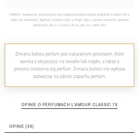
UWAGA - kopiowanie, przetwarzanie oraz rozpowszechnianie opisów produktów w całości lub w
części jest zabronione! Zgodnie z Ustawą z dnia 4 lutego 1994 r. o prawie autorskim i prawach
pokrewnych (Dz. U. z 2006 e. Nr 90, poz. 631 z późn. zm.)
Zmiana koloru perfum jest naturalnym procesem, który
wynika z ekspozycji na światło lub ciepło, a także z
procesu starzenia się perfum. Zmiana koloru nie wpływa
zazwyczaj na jakość zapachu perfum.
OPINIE O PERFUMACH L'AMOUR CLASSIC 78
OPINIE (29)