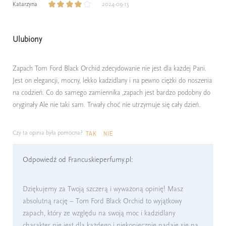
Katarzyna
2024-09-15
Ulubiony
Zapach Tom Ford Black Orchid zdecydowanie nie jest dla każdej Pani.
Jest on elegancji, mocny, lekko kadzidlany i na pewno ciężki do noszenia
na codzień. Co do samego zamiennika ,zapach jest bardzo podobny do
oryginały Ale nie taki sam. Trwały choć nie utrzymuje się cały dzień.
Czy ta opinia była pomocna?
TAK
NIE
Odpowiedź od Francuskieperfumy.pl:
Dziękujemy za Twoją szczerą i wyważoną opinię! Masz
absolutną rację – Tom Ford Black Orchid to wyjątkowy
zapach, który ze względu na swoją moc i kadzidlany
charakter nie jest dla każdego i niekoniecznie nadaje się na