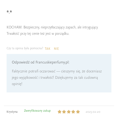
*.*
KOCHAM. Bezpieczny, nieprzytłaczający zapach, ale intrygujący.
Trwałość przy tej cenie też jest w porządku.
Czy ta opinia była pomocna?
TAK
NIE
Odpowiedź od Francuskieperfumy.pl:
Faktycznie potrafi oczarować — cieszymy się, że doceniasz
jego wyjątkowość i trwałość! Dziękujemy za tak cudowną
opinię!
Zweryfikowany zakup
Krystyna
2025-02-20