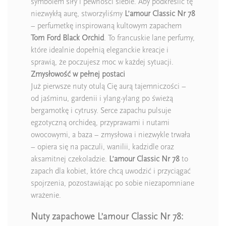
symbolem siły i pewności siebie. Aby podkreślić tę
niezwykłą aurę, stworzyliśmy
L’amour Classic Nr 78
– perfumetkę inspirowaną kultowym zapachem
Tom Ford Black Orchid
. To francuskie lane perfumy,
które idealnie dopełnią eleganckie kreacje i
sprawią, że poczujesz moc w każdej sytuacji.
Zmysłowość w pełnej postaci
Już pierwsze nuty otulą Cię aurą tajemniczości –
od jaśminu, gardenii i ylang-ylang po świeżą
bergamotkę i cytrusy. Serce zapachu pulsuje
egzotyczną orchideą, przyprawami i nutami
owocowymi, a baza – zmysłowa i niezwykle trwała
– opiera się na paczuli, wanilii, kadzidle oraz
aksamitnej czekoladzie.
L’amour Classic Nr 78
to
zapach dla kobiet, które chcą uwodzić i przyciągać
spojrzenia, pozostawiając po sobie niezapomniane
wrażenie.
Nuty zapachowe L’amour Classic Nr 78: