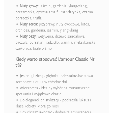
⚬
Nuty głowy:
jaśmin, gardenia, ylang-ylang,
bergamotka, cytryna amalfi, mandarynka, czarna
porzeczka, trufla
⚬
Nuty serca:
przyprawy, nuty owocowe, lotos,
orchidea, gardenia, jaśmin, ylang-ylang
⚬
Nuty bazy:
wetyweria, drzewo sandałowe,
paczula, bursztyn, kadzidło, wanilia, meksykańska
czekolada, białe piżmo
Kiedy warto stosować L’amour Classic Nr
78?
⚬
Jesienią i zimą
- głęboka, orientalno-kwiatowa
kompozycja otula w chłodne dni
⚬ Wieczorem - idealny wybór na romantyczne
spotkania i wyjątkowe okazje
⚬ Do eleganckich stylizacji - podkreśla luksus i
klasę kobiety, która go nosi
⚬ Gdy chcesz uwodzić - dodaje tajemniczości i