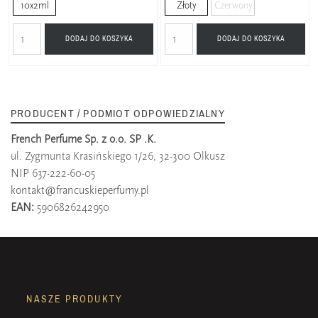
10x2ml
Złoty
Czerwony
DODAJ DO KOSZYKA
DODAJ DO KOSZYKA
PRODUCENT / PODMIOT ODPOWIEDZIALNY
French Perfume Sp. z o.o. SP .K.
ul. Zygmunta Krasińskiego 1/26, 32-300 Olkusz
NIP 637-222-60-05
kontakt@francuskieperfumy.pl
EAN:
5906826242950
NASZE PRODUKTY