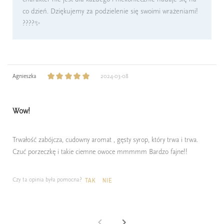
co dzień. Dziękujemy za podzielenie się swoimi wrażeniami!
????✨
Agnieszka
2024-03-08
Wow!
Trwałość zabójcza, cudowny aromat , gęsty syrop, który trwa i trwa.
Czuć porzeczkę i takie ciemne owoce mmmmm Bardzo fajne!!
Czy ta opinia była pomocna?
TAK
NIE