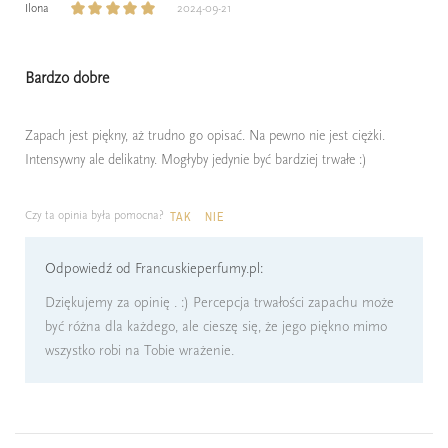
Ilona
2024-09-21
Bardzo dobre
Zapach jest piękny, aż trudno go opisać. Na pewno nie jest ciężki.
Intensywny ale delikatny. Mogłyby jedynie być bardziej trwałe :)
Czy ta opinia była pomocna?
TAK
NIE
Odpowiedź od Francuskieperfumy.pl:
Dziękujemy za opinię . :) Percepcja trwałości zapachu może
być różna dla każdego, ale cieszę się, że jego piękno mimo
wszystko robi na Tobie wrażenie.