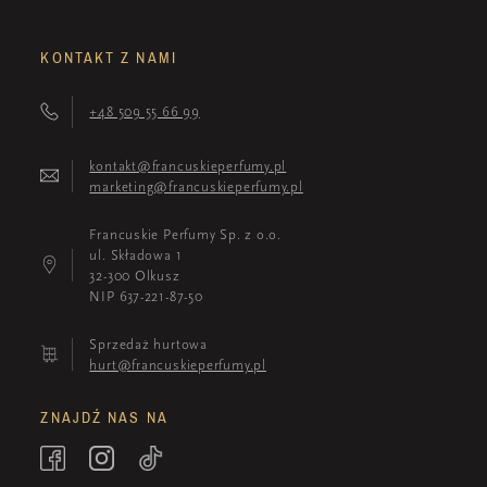
KONTAKT Z NAMI
+48 509 55 66 99
kontakt@francuskieperfumy.pl
marketing@francuskieperfumy.pl
Francuskie Perfumy Sp. z o.o.
ul. Składowa 1
32-300 Olkusz
NIP 637-221-87-50
Sprzedaż hurtowa
hurt@francuskieperfumy.pl
ZNAJDŹ NAS NA