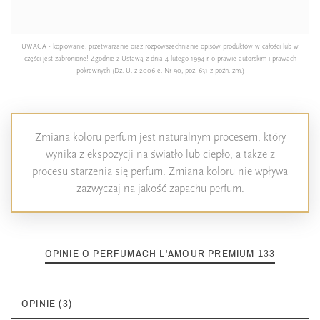
UWAGA - kopiowanie, przetwarzanie oraz rozpowszechnianie opisów produktów w całości lub w
części jest zabronione! Zgodnie z Ustawą z dnia 4 lutego 1994 r. o prawie autorskim i prawach
pokrewnych (Dz. U. z 2006 e. Nr 90, poz. 631 z późn. zm.)
Zmiana koloru perfum jest naturalnym procesem, który
wynika z ekspozycji na światło lub ciepło, a także z
procesu starzenia się perfum. Zmiana koloru nie wpływa
zazwyczaj na jakość zapachu perfum.
OPINIE O PERFUMACH L'AMOUR PREMIUM 133
OPINIE (3)