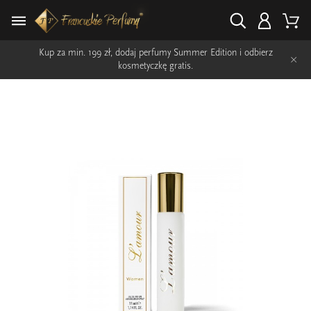
Kup za min. 199 zł, dodaj perfumy Summer Edition i odbierz
×
kosmetyczkę gratis.