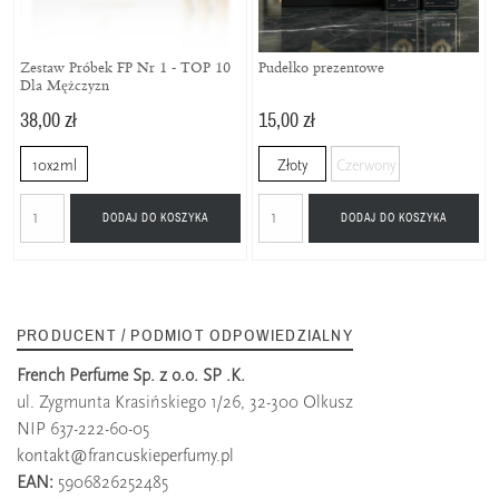
Zestaw Próbek FP Nr 1 - TOP 10
Pudełko prezentowe
Dla Mężczyzn
38,00 zł
15,00 zł
10x2ml
Złoty
Czerwony
DODAJ DO KOSZYKA
DODAJ DO KOSZYKA
PRODUCENT / PODMIOT ODPOWIEDZIALNY
French Perfume Sp. z o.o. SP .K.
ul. Zygmunta Krasińskiego 1/26, 32-300 Olkusz
NIP 637-222-60-05
kontakt@francuskieperfumy.pl
EAN:
5906826252485