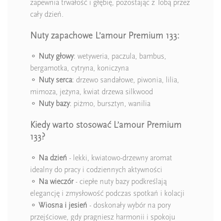
zapewnia trwałość i głębię, pozostając z Tobą przez
cały dzień.
Nuty zapachowe L’amour Premium 133:
⚬
Nuty głowy
: wetyweria, paczula, bambus,
bergamotka, cytryna, koniczyna
⚬
Nuty serca
: drzewo sandałowe, piwonia, lilia,
mimoza, jeżyna, kwiat drzewa silkwood
⚬
Nuty bazy
: piżmo, bursztyn, wanilia
Kiedy warto stosować L’amour Premium
133?
⚬
Na dzień
- lekki, kwiatowo-drzewny aromat
idealny do pracy i codziennych aktywności
⚬
Na wieczór
- ciepłe nuty bazy podkreślają
elegancję i zmysłowość podczas spotkań i kolacji
⚬
Wiosna i jesień
- doskonały wybór na pory
przejściowe, gdy pragniesz harmonii i spokoju