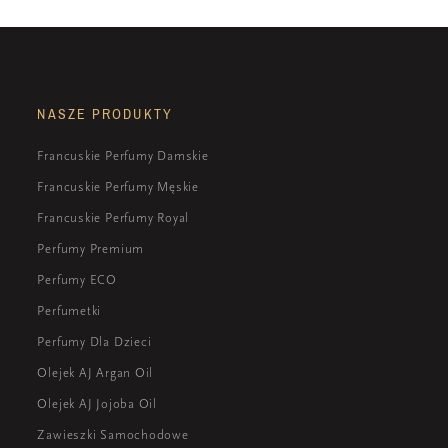
NASZE PRODUKTY
Francuskie Perfumy Damskie
Francuskie Perfumy Męskie
Francuskie Perfumy Royal
Perfumy Premium
Perfumy ECO
Perfumetki
Perfumy Dla Dzieci
Olejek AJ Argan Oil
Olejek AJ Jojoba Oil
Zawieszki Samochodowe