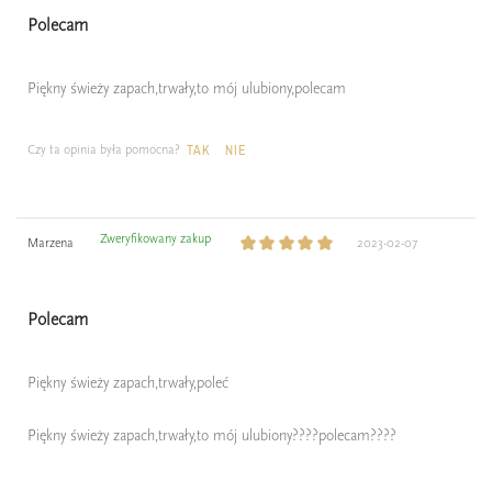
Polecam
Piękny świeży zapach,trwały,to mój ulubiony,polecam
Czy ta opinia była pomocna?
TAK
NIE
Zweryfikowany zakup
Marzena
2023-02-07
Polecam
Piękny świeży zapach,trwały,poleć
Piękny świeży zapach,trwały,to mój ulubiony????polecam????