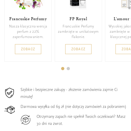
Francuskie Perfumy
FP Royal
L'amour 
Nasza klasyczna wersja
Francuskie Perfumy
Wysokiej jako
perfum z 22%
zamknięte w unikatowym
zamknięte w 
zaperfumowaniem.
flakonie.
klasycznej p
ZOBACZ
ZOBACZ
ZOB
Szybkie i bezpieczne zakupy - złożenie zamówienia zajmie Ci
minutę!
Darmowa wysyłka od 69 zł (nie dotyczy zamówień za pobraniem)
Otrzymany zapach nie spełnił Twoich oczekiwań? Masz
30 dni na zwrot.