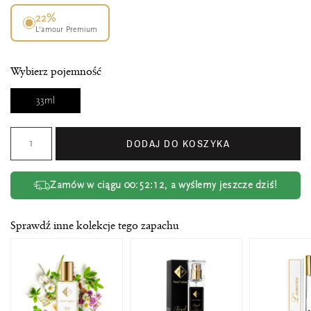
22%
L’amour Premium
Wybierz pojemność
33ml
DODAJ DO KOSZYKA
Zamów w ciągu
00:52:11
, a wyślemy jeszcze dziś!
Sprawdź inne kolekcje tego zapachu