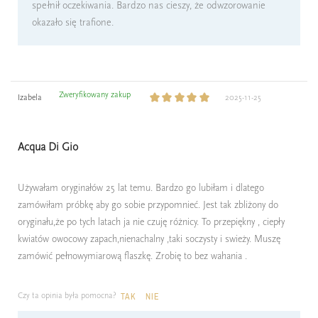
spełnił oczekiwania. Bardzo nas cieszy, że odwzorowanie
okazało się trafione.
Zweryfikowany zakup
Izabela
2025-11-25
Acqua Di Gio
Używałam oryginałów 25 lat temu. Bardzo go lubiłam i dlatego
zamówiłam próbkę aby go sobie przypomnieć. Jest tak zbliżony do
oryginału,że po tych latach ja nie czuję różnicy. To przepiękny , ciepły
kwiatów owocowy zapach,nienachalny ,taki soczysty i swieży. Muszę
zamówić pełnowymiarową flaszkę. Zrobię to bez wahania .
Czy ta opinia była pomocna?
TAK
NIE