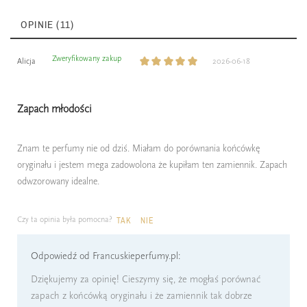
OPINIE (11)
Zweryfikowany zakup
Alicja
2026-06-18
Zapach młodości
Znam te perfumy nie od dziś. Miałam do porównania końcówkę
oryginału i jestem mega zadowolona że kupiłam ten zamiennik. Zapach
odwzorowany idealne.
Czy ta opinia była pomocna?
TAK
NIE
Odpowiedź od Francuskieperfumy.pl:
Dziękujemy za opinię! Cieszymy się, że mogłaś porównać
zapach z końcówką oryginału i że zamiennik tak dobrze