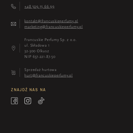
+48 509 55 66 99
kontakt@francuskieperfumy.pl
marketing@francuskieperfumy.pl
Francuskie Perfumy Sp. z o.o.
ul. Składowa 1
32-300 Olkusz
NIP 637-221-87-50
Sprzedaż hurtowa
hurt@francuskieperfumy.pl
ZNAJDŹ NAS NA