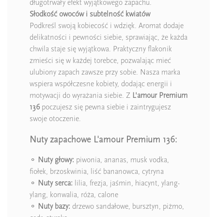
długotrwały efekt wyjątkowego zapachu.
Słodkość owoców i subtelność kwiatów
Podkreśl swoją kobiecość i wdzięk. Aromat dodaje
delikatności i pewności siebie, sprawiając, że każda
chwila staje się wyjątkowa. Praktyczny flakonik
zmieści się w każdej torebce, pozwalając mieć
ulubiony zapach zawsze przy sobie. Nasza marka
wspiera współczesne kobiety, dodając energii i
motywacji do wyrażania siebie. Z
L'amour Premium
136
poczujesz się pewna siebie i zaintrygujesz
swoje otoczenie.
Nuty zapachowe L'amour Premium 136:
⚬
Nuty głowy:
piwonia, ananas, musk vodka,
fiołek, brzoskwinia, liść bananowca, cytryna
⚬
Nuty serca:
lilia, frezja, jaśmin, hiacynt, ylang-
ylang, konwalia, róża, calone
⚬
Nuty bazy:
drzewo sandałowe, bursztyn, piżmo,