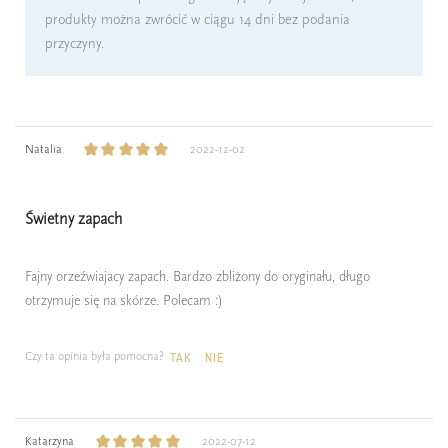
produkty można zwrócić w ciągu 14 dni bez podania
przyczyny.
Natalia
2022-12-02
Świetny zapach
Fajny orzeźwiajacy zapach. Bardzo zbliżony do oryginału, długo
otrzymuje się na skórze. Polecam :)
Czy ta opinia była pomocna?
TAK
NIE
Katarzyna
2022-07-12