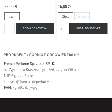
38,00 zł
15,00 zł
10x2ml
Złoty
Czerwony
DODAJ DO KOSZYKA
DODAJ DO KOSZYKA
PRODUCENT / PODMIOT ODPOWIEDZIALNY
French Perfume Sp. z o.o. SP .K.
ul. Zygmunta Krasińskiego 1/26, 32-300 Olkusz
NIP 637-222-60-05
kontakt@francuskieperfumy.pl
EAN:
5906826252515