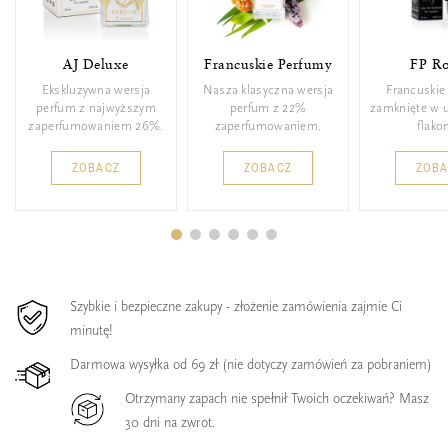
AJ Deluxe
Francuskie Perfumy
FP Ro
Ekskluzywna wersja
Nasza klasyczna wersja
Francuskie
perfum z najwyższym
perfum z 22%
zamknięte w 
zaperfumowaniem 26%.
zaperfumowaniem.
flakon
ZOBACZ
ZOBACZ
ZOB
Szybkie i bezpieczne zakupy - złożenie zamówienia zajmie Ci
minutę!
Darmowa wysyłka od 69 zł (nie dotyczy zamówień za pobraniem)
Otrzymany zapach nie spełnił Twoich oczekiwań? Masz
30 dni na zwrot.