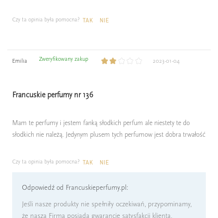
Czy ta opinia była pomocna?
TAK
NIE
Zweryfikowany zakup
Emilia
2023-01-04
Francuskie perfumy nr 136
Mam te perfumy i jestem fanką słodkich perfum ale niestety te do
słodkich nie należą. Jedynym plusem tych perfumow jest dobra trwałość
Czy ta opinia była pomocna?
TAK
NIE
Odpowiedź od Francuskieperfumy.pl:
Jeśli nasze produkty nie spełniły oczekiwań, przypominamy,
że nasza Firma posiada gwarancję satysfakcji klienta,