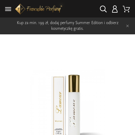
Kup za min. 199 zł, dodaj perfumy Summer Edition i odbierz
×
kosmetyczkę gratis.