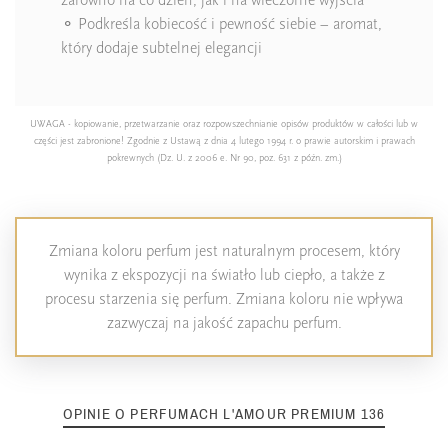
⚬ Podkreśla kobiecość i pewność siebie – aromat,
który dodaje subtelnej elegancji
UWAGA - kopiowanie, przetwarzanie oraz rozpowszechnianie opisów produktów w całości lub w
części jest zabronione! Zgodnie z Ustawą z dnia 4 lutego 1994 r. o prawie autorskim i prawach
pokrewnych (Dz. U. z 2006 e. Nr 90, poz. 631 z późn. zm.)
Zmiana koloru perfum jest naturalnym procesem, który
wynika z ekspozycji na światło lub ciepło, a także z
procesu starzenia się perfum. Zmiana koloru nie wpływa
zazwyczaj na jakość zapachu perfum.
OPINIE O PERFUMACH L'AMOUR PREMIUM 136