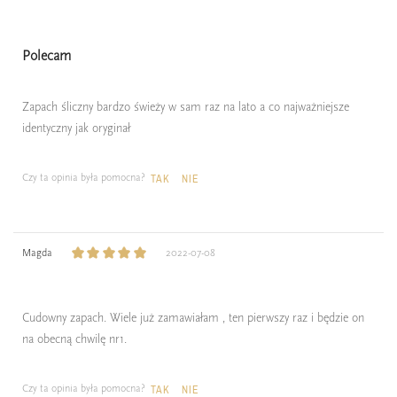
Polecam
Zapach śliczny bardzo świeży w sam raz na lato a co najważniejsze
identyczny jak oryginał
Czy ta opinia była pomocna?
TAK
NIE
Magda
2022-07-08
Cudowny zapach. Wiele już zamawiałam , ten pierwszy raz i będzie on
na obecną chwilę nr1.
Czy ta opinia była pomocna?
TAK
NIE