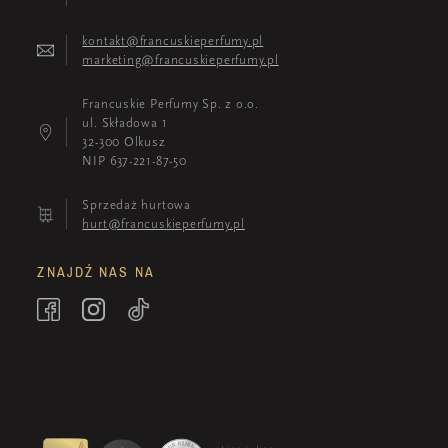
kontakt@francuskieperfumy.pl
marketing@francuskieperfumy.pl
Francuskie Perfumy Sp. z o.o.
ul. Składowa 1
32-300 Olkusz
NIP 637-221-87-50
Sprzedaż hurtowa
hurt@francuskieperfumy.pl
ZNAJDŹ NAS NA