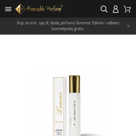
Kup za min. 199 zł, dodaj perfumy Summer Edition i odbierz
×
kosmetyczkę gratis.