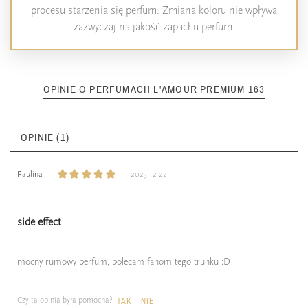
procesu starzenia się perfum. Zmiana koloru nie wpływa
zazwyczaj na jakość zapachu perfum.
OPINIE O PERFUMACH L'AMOUR PREMIUM 163
OPINIE (1)
Paulina
2023-12-22
side effect
mocny rumowy perfum, polecam fanom tego trunku :D
Czy ta opinia była pomocna?
TAK
NIE