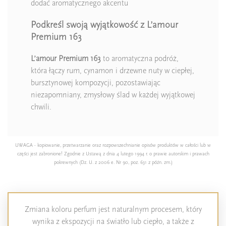
dodać aromatycznego akcentu
Podkreśl swoją wyjątkowość z L’amour
Premium 163
L’amour Premium 163
to aromatyczna podróż,
która łączy rum, cynamon i drzewne nuty w ciepłej,
bursztynowej kompozycji, pozostawiając
niezapomniany, zmysłowy ślad w każdej wyjątkowej
chwili.
UWAGA - kopiowanie, przetwarzanie oraz rozpowszechnianie opisów produktów w całości lub w
części jest zabronione! Zgodnie z Ustawą z dnia 4 lutego 1994 r. o prawie autorskim i prawach
pokrewnych (Dz. U. z 2006 e. Nr 90, poz. 631 z późn. zm.)
Zmiana koloru perfum jest naturalnym procesem, który
wynika z ekspozycji na światło lub ciepło, a także z