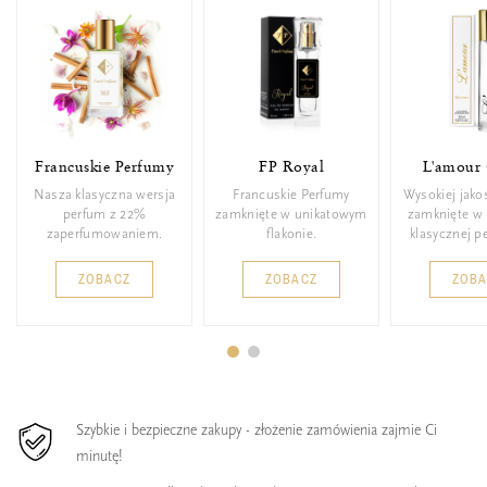
Francuskie Perfumy
FP Royal
L'amour 
Nasza klasyczna wersja
Francuskie Perfumy
Wysokiej jako
perfum z 22%
zamknięte w unikatowym
zamknięte w 
zaperfumowaniem.
flakonie.
klasycznej p
ZOBACZ
ZOBACZ
ZOB
Szybkie i bezpieczne zakupy - złożenie zamówienia zajmie Ci
minutę!