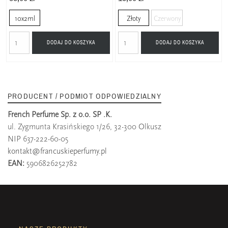
10x2ml
Złoty
Czerwony
DODAJ DO KOSZYKA
DODAJ DO KOSZYKA
PRODUCENT / PODMIOT ODPOWIEDZIALNY
French Perfume Sp. z o.o. SP .K.
ul. Zygmunta Krasińskiego 1/26, 32-300 Olkusz
NIP 637-222-60-05
kontakt@francuskieperfumy.pl
EAN:
5906826252782