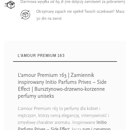
Darmowa wysyłka od 69 zł (nie dotyczy zamówień za pobraniem)
Otrzymany zapach nie spełnił Twoich oczekiwań? Masz
30 dni na zwrot.
L'AMOUR PREMIUM 163
L’amour Premium 163 | Zamiennik
inspirowany Initio Parfums Prives – Side
Effect | Bursztynowo-drzewno-korzenne
perfumy uniseks
L’amour Premium 163 to perfumy dla kobiet i
mężczyzn, którzy cenią elegancję, intensywność i
zmysłowy charakter aromatu. Inspirowane
Initio
Parfums Prives – Side Effect
, łączą
rum i cynamon
,