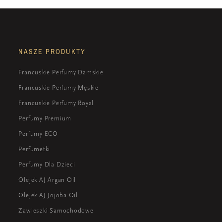
NASZE PRODUKTY
Francuskie Perfumy Damskie
Francuskie Perfumy Męskie
Francuskie Perfumy Royal
Perfumy Premium
Perfumy ECO
Perfumetki
Perfumy Dla Dzieci
Olejek AJ Argan Oil
Olejek AJ Jojoba Oil
Zawieszki Samochodowe