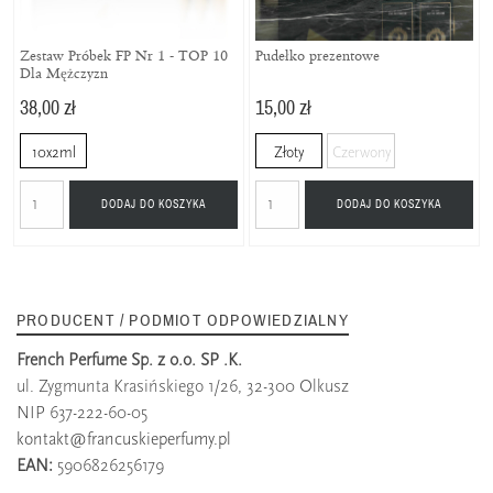
Zestaw Próbek FP Nr 1 - TOP 10
Pudełko prezentowe
Dla Mężczyzn
38,00 zł
15,00 zł
10x2ml
Złoty
Czerwony
DODAJ DO KOSZYKA
DODAJ DO KOSZYKA
PRODUCENT / PODMIOT ODPOWIEDZIALNY
French Perfume Sp. z o.o. SP .K.
ul. Zygmunta Krasińskiego 1/26, 32-300 Olkusz
NIP 637-222-60-05
kontakt@francuskieperfumy.pl
EAN:
5906826256179