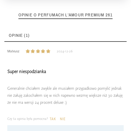
OPINIE O PERFUMACH L'AMOUR PREMIUM 261
OPINIE (1)
Mateusz
2024-12-26
Super niespodzianka
Generalnie chciałem zwykle ale musiałem przypadkowo pomylić jednak
nie żałuję zakochałem się w nich napewno wezmę większe niż 30 żałuję
że nie ma wersji 24 procent deluxe :)
Czy ta opinia była pomocna?
TAK
NIE