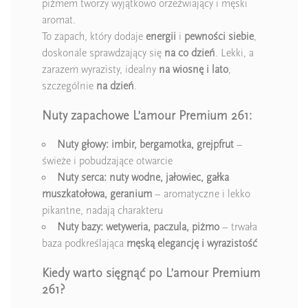
piżmem tworzy wyjątkowo orzeźwiający i męski
aromat.
To zapach, który dodaje
energii
i
pewności siebie
,
doskonale sprawdzający się
na co dzień
. Lekki, a
zarazem wyrazisty, idealny
na wiosnę i lato
,
szczególnie
na dzień
.
Nuty zapachowe L’amour Premium 261:
Nuty głowy:
imbir, bergamotka, grejpfrut
–
świeże i pobudzające otwarcie
Nuty serca:
nuty wodne, jałowiec, gałka
muszkatołowa, geranium
– aromatyczne i lekko
pikantne, nadają charakteru
Nuty bazy:
wetyweria, paczula, piżmo
– trwała
baza podkreślająca
męską elegancję i wyrazistość
Kiedy warto sięgnąć po L’amour Premium
261?