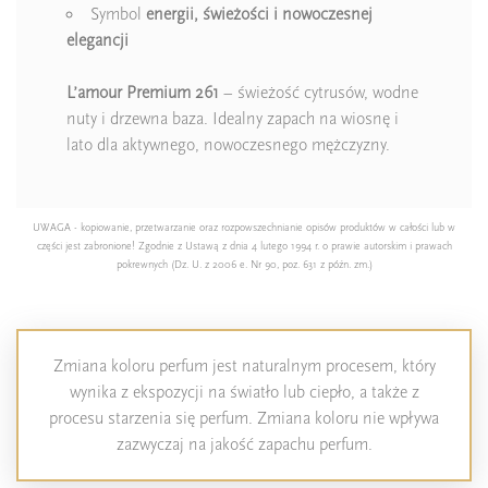
Symbol
energii, świeżości i nowoczesnej
elegancji
L’amour Premium 261
– świeżość cytrusów, wodne
nuty i drzewna baza. Idealny zapach na wiosnę i
lato dla aktywnego, nowoczesnego mężczyzny.
UWAGA - kopiowanie, przetwarzanie oraz rozpowszechnianie opisów produktów w całości lub w
części jest zabronione! Zgodnie z Ustawą z dnia 4 lutego 1994 r. o prawie autorskim i prawach
pokrewnych (Dz. U. z 2006 e. Nr 90, poz. 631 z późn. zm.)
Zmiana koloru perfum jest naturalnym procesem, który
wynika z ekspozycji na światło lub ciepło, a także z
procesu starzenia się perfum. Zmiana koloru nie wpływa
zazwyczaj na jakość zapachu perfum.