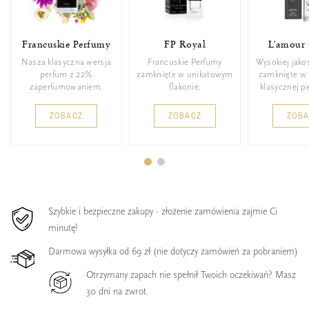
Francuskie Perfumy
FP Royal
L'amour 
Nasza klasyczna wersja
Francuskie Perfumy
Wysokiej jako
perfum z 22%
zamknięte w unikatowym
zamknięte w 
zaperfumowaniem.
flakonie.
klasycznej p
ZOBACZ
ZOBACZ
ZOB
Szybkie i bezpieczne zakupy - złożenie zamówienia zajmie Ci
minutę!
Darmowa wysyłka od 69 zł (nie dotyczy zamówień za pobraniem)
Otrzymany zapach nie spełnił Twoich oczekiwań? Masz
30 dni na zwrot.