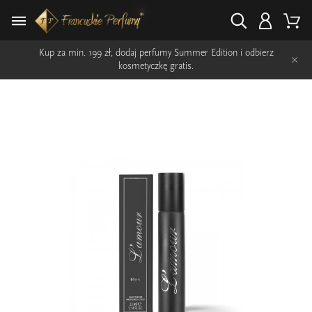
Kup za min. 199 zł, dodaj perfumy Summer Edition i odbierz
×
kosmetyczkę gratis.