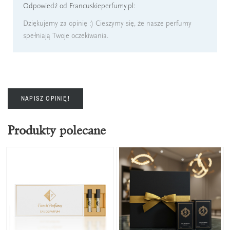
Odpowiedź od Francuskieperfumy.pl:
Dziękujemy za opinię :) Cieszymy się, że nasze perfumy
spełniają Twoje oczekiwania.
NAPISZ OPINIĘ!
Produkty polecane