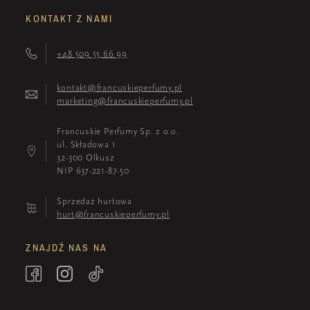
KONTAKT Z NAMI
+48 509 55 66 99
kontakt@francuskieperfumy.pl
marketing@francuskieperfumy.pl
Francuskie Perfumy Sp. z o.o.
ul. Składowa 1
32-300 Olkusz
NIP 637-221-87-50
Sprzedaż hurtowa
hurt@francuskieperfumy.pl
ZNAJDŹ NAS NA