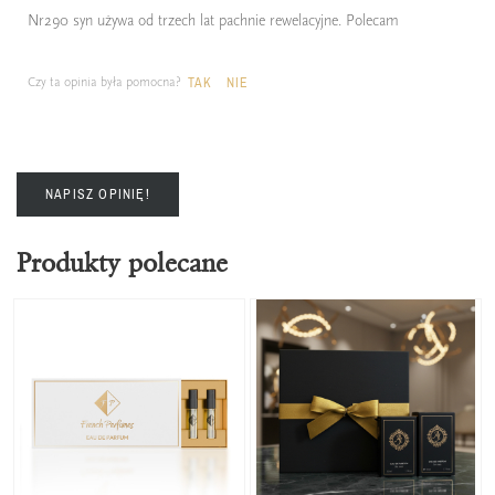
Nr290 syn używa od trzech lat pachnie rewelacyjne. Polecam
Czy ta opinia była pomocna?
TAK
NIE
NAPISZ OPINIĘ!
Produkty polecane