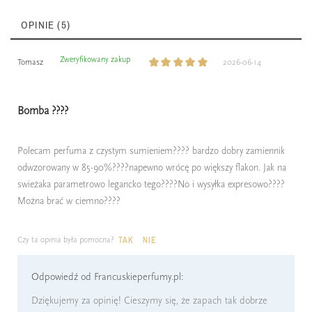
OPINIE (5)
Zweryfikowany zakup
Tomasz
2026-06-14
Bomba ????
Polecam perfuma z czystym sumieniem???? bardzo dobry zamiennik
odwzorowany w 85-90%????napewno wrócę po większy flakon. Jak na
swieżaka parametrowo legancko tego????No i wysyłka expresowo????
Można brać w ciemno????
Czy ta opinia była pomocna?
TAK
NIE
Odpowiedź od Francuskieperfumy.pl:
Dziękujemy za opinię! Cieszymy się, że zapach tak dobrze