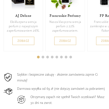
AJ Deluxe
Francuskie Perfumy
FP Ro
Ekskluzywna wersja
Nasza klasyczna wersja
Francuskie
perfum z najwyższym
perfum z 22%
zamknięte w 
zaperfumowaniem 26%.
zaperfumowaniem.
flakon
ZOBACZ
ZOBACZ
ZOB
Szybkie i bezpieczne zakupy - złożenie zamówienia zajmie Ci
minutę!
Darmowa wysyłka od 69 zł (nie dotyczy zamówień za pobraniem)
Otrzymany zapach nie spełnił Twoich oczekiwań? Masz
30 dni na zwrot.