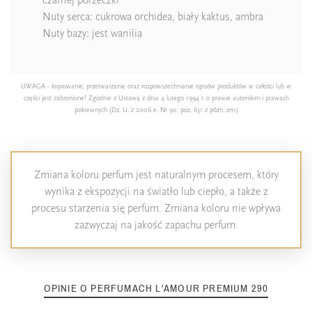
Nuty serca: cukrowa orchidea, biały kaktus, ambra
Nuty bazy: jest wanilia
UWAGA - kopiowanie, przetwarzanie oraz rozpowszechnianie opisów produktów w całości lub w
części jest zabronione! Zgodnie z Ustawą z dnia 4 lutego 1994 r. o prawie autorskim i prawach
pokrewnych (Dz. U. z 2006 e. Nr 90, poz. 631 z późn. zm.)
Zmiana koloru perfum jest naturalnym procesem, który
wynika z ekspozycji na światło lub ciepło, a także z
procesu starzenia się perfum. Zmiana koloru nie wpływa
zazwyczaj na jakość zapachu perfum.
OPINIE O PERFUMACH L'AMOUR PREMIUM 290