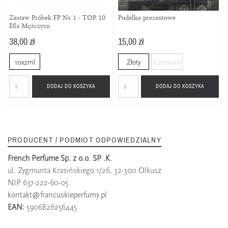
Zestaw Próbek FP Nr 1 - TOP 10
Pudełko prezentowe
Dla Mężczyzn
38,00 zł
15,00 zł
10x2ml
Złoty
Czerwony
DODAJ DO KOSZYKA
DODAJ DO KOSZYKA
PRODUCENT / PODMIOT ODPOWIEDZIALNY
French Perfume Sp. z o.o. SP .K.
ul. Zygmunta Krasińskiego 1/26, 32-300 Olkusz
NIP 637-222-60-05
kontakt@francuskieperfumy.pl
EAN:
5906826256445