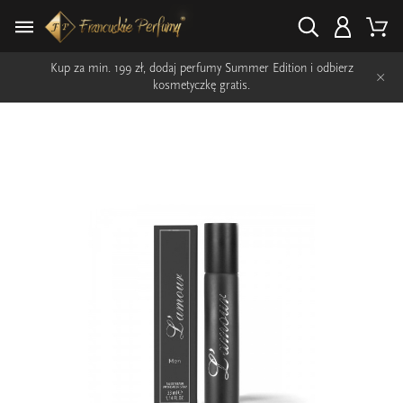
Kup za min. 199 zł, dodaj perfumy Summer Edition i odbierz
×
kosmetyczkę gratis.