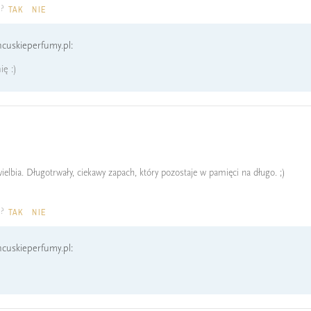
a?
TAK
NIE
cuskieperfumy.pl:
ę :)
ielbia. Długotrwały, ciekawy zapach, który pozostaje w pamięci na długo. ;)
a?
TAK
NIE
cuskieperfumy.pl: