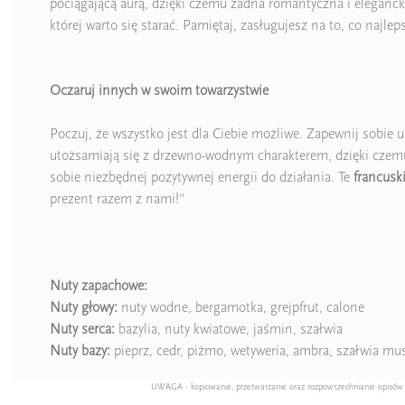
pociągającą aurą, dzięki czemu żadna romantyczna i elegancka
której warto się starać. Pamiętaj, zasługujesz na to, co najlep
Oczaruj innych w swoim towarzystwie
Poczuj, że wszystko jest dla Ciebie możliwe. Zapewnij sobie u
utożsamiają się z drzewno-wodnym charakterem, dzięki czemu 
sobie niezbędnej pozytywnej energii do działania. Te
francusk
prezent razem z nami!"
Nuty zapachowe:
Nuty głowy:
nuty wodne, bergamotka, grejpfrut, calone
Nuty serca:
bazylia, nuty kwiatowe, jaśmin, szałwia
Nuty bazy:
pieprz, cedr, piżmo, wetyweria, ambra, szałwia mu
UWAGA - kopiowanie, przetwarzanie oraz rozpowszechnianie opisów pro