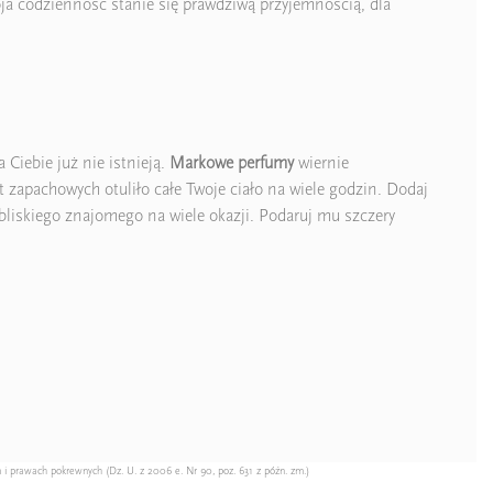
oja codzienność stanie się prawdziwą przyjemnością, dla
Ciebie już nie istnieją.
Markowe perfumy
wiernie
 zapachowych otuliło całe Twoje ciało na wiele godzin. Dodaj
liskiego znajomego na wiele okazji. Podaruj mu szczery
 i prawach pokrewnych (Dz. U. z 2006 e. Nr 90, poz. 631 z późn. zm.)