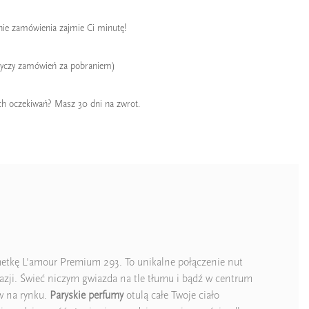
enie zamówienia zajmie Ci minutę!
tyczy zamówień za pobraniem)
ch oczekiwań? Masz 30 dni na zwrot.
metkę L'amour Premium 293. To unikalne połączenie nut
ji. Świeć niczym gwiazda na tle tłumu i bądź w centrum
ów na rynku.
Paryskie perfumy
otulą całe Twoje ciało