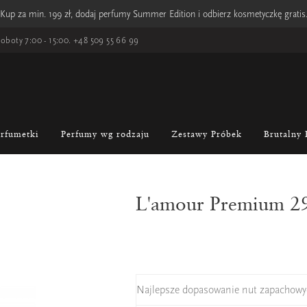
Kup za min. 199 zł, dodaj perfumy Summer Edition i odbierz kosmetyczkę gratis
oboty 7:00 - 15:00.
+48 509 55 66 99
erfumetki
Perfumy wg rodzaju
Zestawy Próbek
Brutalny 
L'amour Premium 2
Najlepsze dopasowanie nut zapachowy