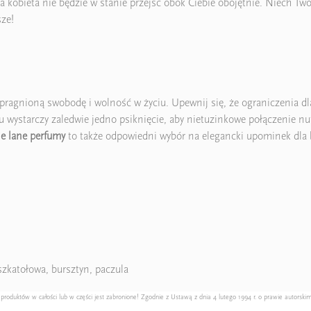
 kobieta nie będzie w stanie przejść obok Ciebie obojętnie. Niech Tw
sze!
pragnioną swobodę i wolność w życiu. Upewnij się, że ograniczenia dla 
wystarczy zaledwie jedno psiknięcie, aby nietuzinkowe połączenie nut
ie lane perfumy
to także odpowiedni wybór na elegancki upominek dla b
szkatołowa, bursztyn, paczula
duktów w całości lub w części jest zabronione! Zgodnie z Ustawą z dnia 4 lutego 1994 r. o prawie autorskim