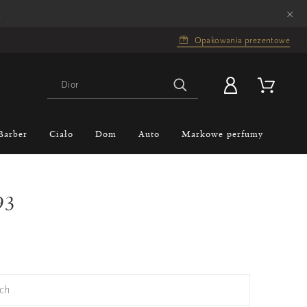
×
.
Opakowania prezentowe
Barber
Ciało
Dom
Auto
Markowe perfumy
93
ch