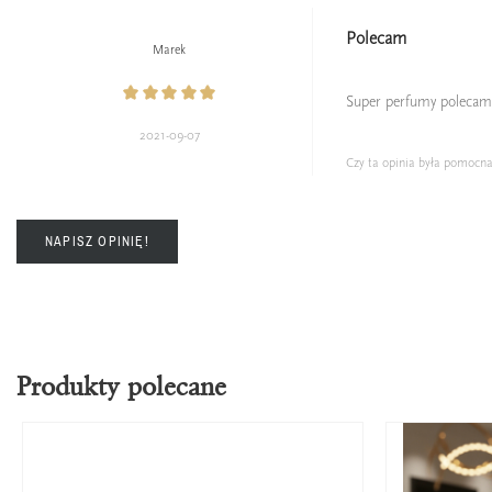
Polecam
Marek
Super perfumy polecam
2021-09-07
Czy ta opinia była pomocn
NAPISZ OPINIĘ!
Produkty polecane