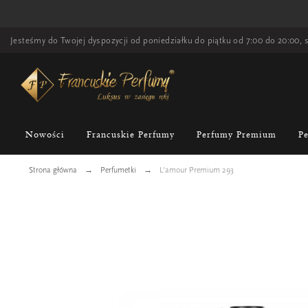
Jesteśmy do Twojej dyspozycji od poniedziałku do piątku od 7:00 do 20:00, s
Nowości
Francuskie Perfumy
Perfumy Premium
P
Strona główna
Perfumetki
L'amour Premium 293