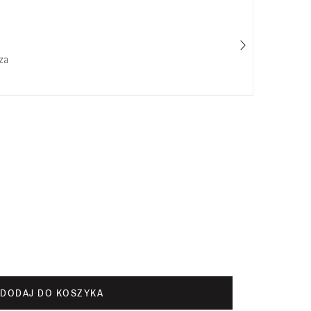
za
Cha
50
DODAJ DO KOSZYKA