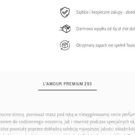
Szybkie i bezpieczne zakupy - złoż
Darmowa wysyłka od 69 zł (nie do
Otrzymany zapach nie spełnił Twoi
L'AMOUR PREMIUM 293
 mocne strony, ponieważ masz pod ręką w niewygórowanej cenie perfu
rem do codziennego noszenia, jak i również podczas specjalnych okaz
 które powstały poprzez dokładną selekcję najwyższej jakości składnik