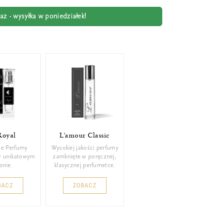
z - wysyłka w poniedziałek!
Royal
L'amour Classic
ie Perfumy
Wysokiej jakości perfumy
w unikatowym
zamknięte w poręcznej,
konie.
klasycznej perfumetce.
BACZ
ZOBACZ