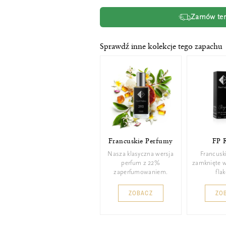
Zamów tera
Sprawdź inne kolekcje tego zapachu
Francuskie Perfumy
FP 
Nasza klasyczna wersja
Francusk
perfum z 22%
zamknięte 
zaperfumowaniem.
fla
ZOBACZ
ZO