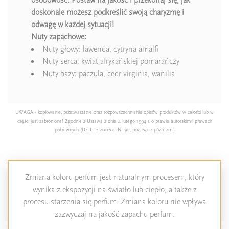
doskonale możesz podkreślić swoją charyzmę i
odwagę w każdej sytuacji!
Nuty zapachowe:
Nuty głowy: lawenda, cytryna amalfi
Nuty serca: kwiat afrykańskiej pomarańczy
Nuty bazy: paczula, cedr virginia, wanilia
UWAGA - kopiowanie, przetwarzanie oraz rozpowszechnianie opisów produktów w całości lub w
części jest zabronione! Zgodnie z Ustawą z dnia 4 lutego 1994 r. o prawie autorskim i prawach
pokrewnych (Dz. U. z 2006 e. Nr 90, poz. 631 z późn. zm.)
Zmiana koloru perfum jest naturalnym procesem, który
wynika z ekspozycji na światło lub ciepło, a także z
procesu starzenia się perfum. Zmiana koloru nie wpływa
zazwyczaj na jakość zapachu perfum.