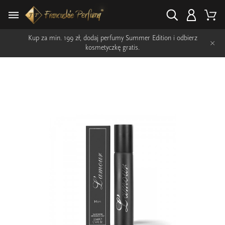
Kup za min. 199 zł, dodaj perfumy Summer Edition i odbierz
×
kosmetyczkę gratis.