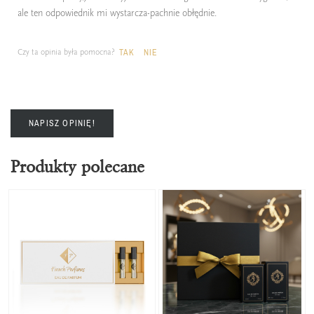
ale ten odpowiednik mi wystarcza-pachnie obłędnie.
Czy ta opinia była pomocna?
TAK
NIE
NAPISZ OPINIĘ!
Produkty polecane