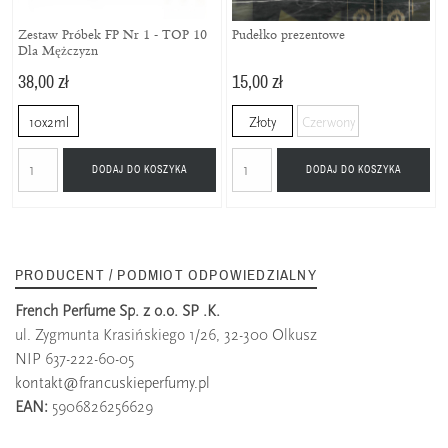
Zestaw Próbek FP Nr 1 - TOP 10
Pudełko prezentowe
Dla Mężczyzn
38,00 zł
15,00 zł
10x2ml
Złoty
Czerwony
DODAJ DO KOSZYKA
DODAJ DO KOSZYKA
PRODUCENT / PODMIOT ODPOWIEDZIALNY
French Perfume Sp. z o.o. SP .K.
ul. Zygmunta Krasińskiego 1/26, 32-300 Olkusz
NIP 637-222-60-05
kontakt@francuskieperfumy.pl
EAN:
5906826256629