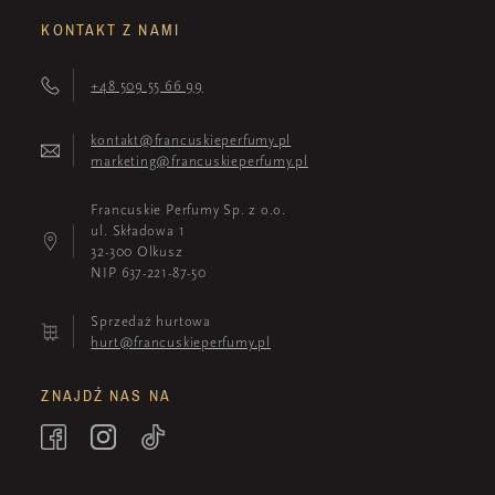
KONTAKT Z NAMI
+48 509 55 66 99
kontakt@francuskieperfumy.pl
marketing@francuskieperfumy.pl
Francuskie Perfumy Sp. z o.o.
ul. Składowa 1
32-300 Olkusz
NIP 637-221-87-50
Sprzedaż hurtowa
hurt@francuskieperfumy.pl
ZNAJDŹ NAS NA