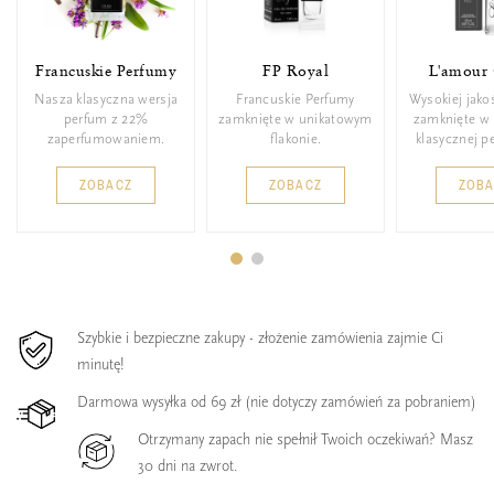
Francuskie Perfumy
FP Royal
L'amour 
Nasza klasyczna wersja
Francuskie Perfumy
Wysokiej jako
perfum z 22%
zamknięte w unikatowym
zamknięte w 
zaperfumowaniem.
flakonie.
klasycznej p
ZOBACZ
ZOBACZ
ZOB
Szybkie i bezpieczne zakupy - złożenie zamówienia zajmie Ci
minutę!
Darmowa wysyłka od 69 zł (nie dotyczy zamówień za pobraniem)
Otrzymany zapach nie spełnił Twoich oczekiwań? Masz
30 dni na zwrot.