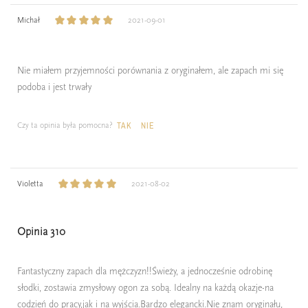
Michał
2021-09-01
Nie miałem przyjemności porównania z oryginałem, ale zapach mi się
podoba i jest trwały
Czy ta opinia była pomocna?
TAK
NIE
Violetta
2021-08-02
Opinia 310
Fantastyczny zapach dla mężczyzn!!Świeży, a jednocześnie odrobinę
słodki, zostawia zmysłowy ogon za sobą. Idealny na każdą okazje-na
codzień do pracy,jak i na wyjścia.Bardzo elegancki.Nie znam oryginału,