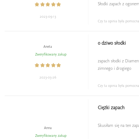
Słodki zapach z ogonem
2023-09-13
Czy ta opinia była pomocn
o dziwo słodki
Aneta
Zweryfikowany zakup
zapach słodki z Diament
zimnego i drogiego
2023-03-26
Czy ta opinia była pomocn
Ciężki zapach
Skusiłam się na ten zap
Anna
Zweryfikowany zakup