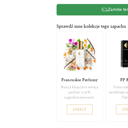
Zamów tera
Sprawdź inne kolekcje tego zapachu
Francuskie Perfumy
FP 
Nasza klasyczna wersja
Francusk
perfum z 22%
zamknięte 
zaperfumowaniem.
fla
ZOBACZ
ZO