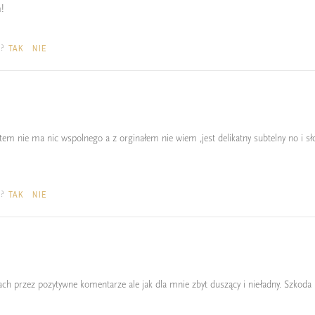
!
a?
TAK
NIE
em nie ma nic wspolnego a z orginałem nie wiem ,jest delikatny subtelny no i s
a?
TAK
NIE
ach przez pozytywne komentarze ale jak dla mnie zbyt duszący i nieładny. Szkoda