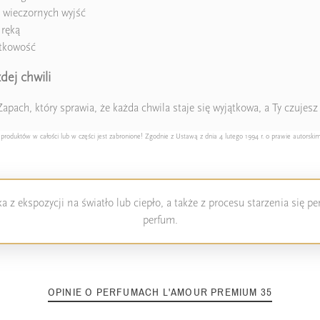
s wieczornych wyjść
 ręką
ątkowość
dej chwili
apach, który sprawia, że każda chwila staje się wyjątkowa, a Ty czujesz 
duktów w całości lub w części jest zabronione! Zgodnie z Ustawą z dnia 4 lutego 1994 r. o prawie autorskim
 z ekspozycji na światło lub ciepło, a także z procesu starzenia się 
perfum.
OPINIE O PERFUMACH L'AMOUR PREMIUM 35