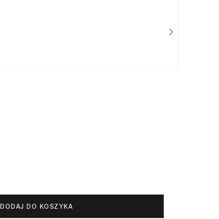
Chl
50
DODAJ DO KOSZYKA