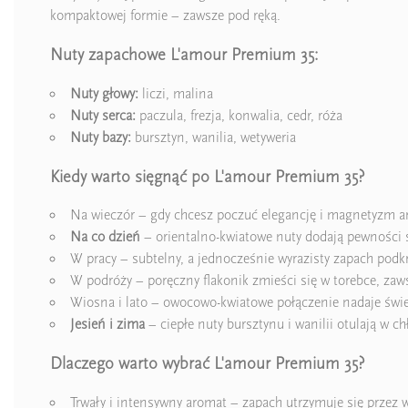
kompaktowej formie – zawsze pod ręką.
Nuty zapachowe L'amour Premium 35:
Nuty głowy:
liczi, malina
Nuty serca:
paczula, frezja, konwalia, cedr, róża
Nuty bazy:
bursztyn, wanilia, wetyweria
Kiedy warto sięgnąć po L'amour Premium 35?
Na wieczór – gdy chcesz poczuć elegancję i magnetyzm 
Na co dzień
– orientalno-kwiatowe nuty dodają pewności si
W pracy – subtelny, a jednocześnie wyrazisty zapach podkr
W podróży – poręczny flakonik zmieści się w torebce, zaw
Wiosna i lato – owocowo-kwiatowe połączenie nadaje świ
Jesień i zima
– ciepłe nuty bursztynu i wanilii otulają w c
Dlaczego warto wybrać L'amour Premium 35?
Trwały i intensywny aromat – zapach utrzymuje się przez 