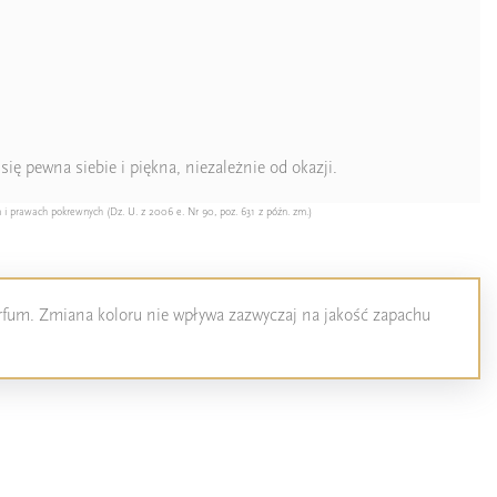
się pewna siebie i piękna, niezależnie od okazji.
 i prawach pokrewnych (Dz. U. z 2006 e. Nr 90, poz. 631 z późn. zm.)
perfum. Zmiana koloru nie wpływa zazwyczaj na jakość zapachu