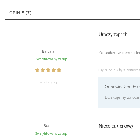
OPINIE (7)
Uroczy zapach
Barbara
Zakupiłam w ciemno ten 
Zweryfikowany zakup
Czy ta opinia była pomocn
2026-04-24
Odpowiedź od Fran
Dziękujemy za opin
Nieco cukierkowy
Beata
Zweryfikowany zakup