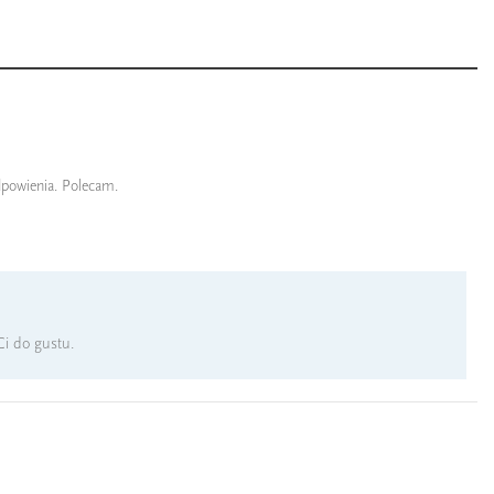
dpowienia. Polecam.
Ci do gustu.