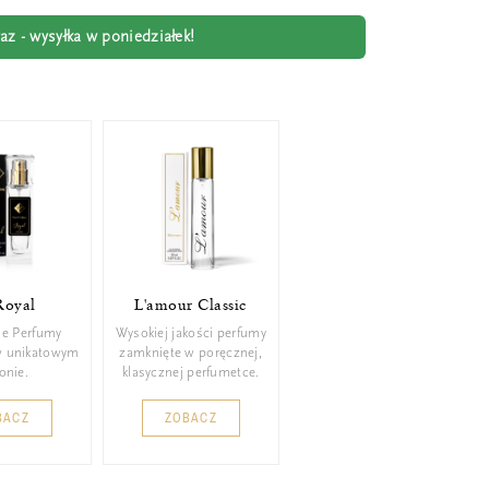
z - wysyłka w poniedziałek!
Royal
L'amour Classic
ie Perfumy
Wysokiej jakości perfumy
w unikatowym
zamknięte w poręcznej,
konie.
klasycznej perfumetce.
BACZ
ZOBACZ