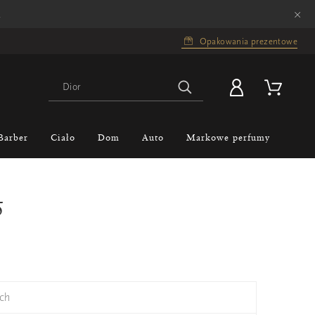
×
.
Opakowania prezentowe
Barber
Ciało
Dom
Auto
Markowe perfumy
5
ch