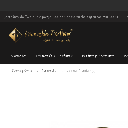
Jesteśmy do Twojej dyspozycji od poniedziałku do piątku od 7:00 do 20:00, s
Nowości
Francuskie Perfumy
Perfumy Premium
P
Strona główna
Perfumetki
L'amour Premium 35