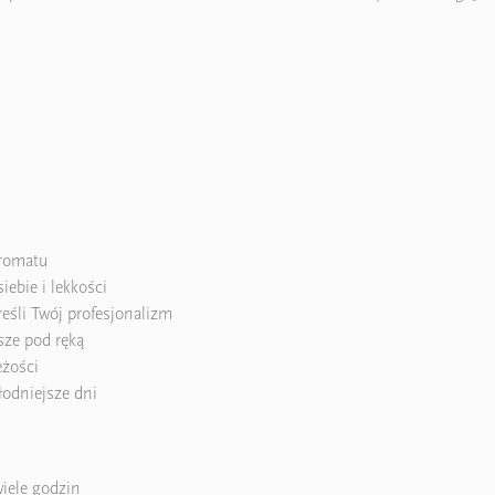
aromatu
ebie i lekkości
eśli Twój profesjonalizm
sze pod ręką
eżości
hłodniejsze dni
wiele godzin