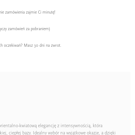
enie zamówienia zajmie Ci minutę!
tyczy zamówień za pobraniem)
ch oczekiwań? Masz 30 dni na zwrot.
rientalno-kwiatową elegancję z intensywnością, która
j, ciepłej bazy. Idealny wybór na wyjątkowe okazje, a dzięki