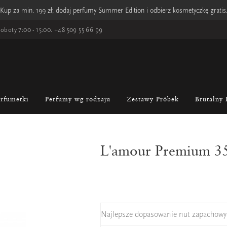
Kup za min. 199 zł, dodaj perfumy Summer Edition i odbierz kosmetyczkę gratis
oboty 7:00 - 15:00.
+48 509 55 66 99
erfumetki
Perfumy wg rodzaju
Zestawy Próbek
Brutalny 
L'amour Premium 3
Najlepsze dopasowanie nut zapachowy