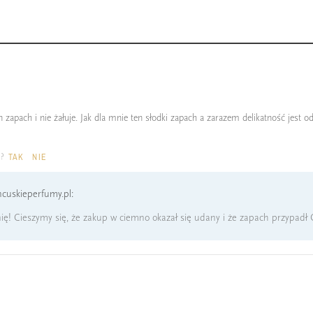
zapach i nie żałuje. Jak dla mnie ten słodki zapach a zarazem delikatność jest o
a?
TAK
NIE
cuskieperfumy.pl:
ię! Cieszymy się, że zakup w ciemno okazał się udany i że zapach przypadł 