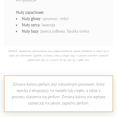
Nuty zapachowe:
Nuty głowy
: cynamon, imbir
Nuty serca
: lawenda
Nuty bazy
: żywica jodłowa, fasolka tonka
UWAGA - kopiowanie, przetwarzanie oraz rozpowszechnianie opisów produktów w całości lub w
części jest zabronione! Zgodnie z Ustawą z dnia 4 lutego 1994 r. o prawie autorskim i prawach
pokrewnych (Dz. U. z 2006 e. Nr 90, poz. 631 z późn. zm.)
Zmiana koloru perfum jest naturalnym procesem, który
wynika z ekspozycji na światło lub ciepło, a także z
procesu starzenia się perfum. Zmiana koloru nie wpływa
zazwyczaj na jakość zapachu perfum.