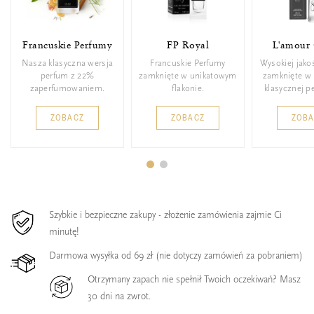
Francuskie Perfumy
FP Royal
L'amour 
Nasza klasyczna wersja
Francuskie Perfumy
Wysokiej jako
perfum z 22%
zamknięte w unikatowym
zamknięte w 
zaperfumowaniem.
flakonie.
klasycznej p
ZOBACZ
ZOBACZ
ZOB
Szybkie i bezpieczne zakupy - złożenie zamówienia zajmie Ci
minutę!
Darmowa wysyłka od 69 zł (nie dotyczy zamówień za pobraniem)
Otrzymany zapach nie spełnił Twoich oczekiwań? Masz
30 dni na zwrot.