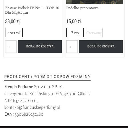
Zestaw Próbek FP Nr 1 - TOP 10
Pudełko prezentowe
Dla Mężczyzn
38,00 zł
15,00 zł
10x2ml
Złoty
Czerwony
DODAJ DO KOSZYKA
DODAJ DO KOSZYKA
PRODUCENT / PODMIOT ODPOWIEDZIALNY
French Perfume Sp. z o.o. SP .K.
ul. Zygmunta Krasińskiego 1/26, 32-300 Olkusz
NIP 637-222-60-05
kontakt@francuskieperfumy.pl
EAN:
5906826257480