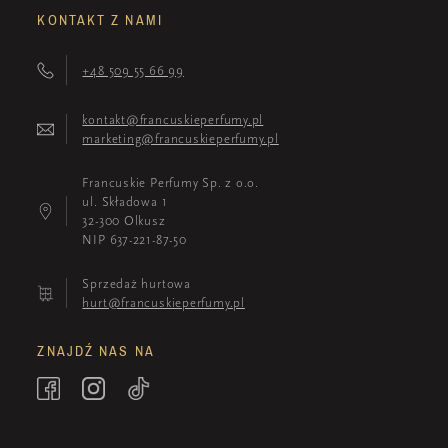
KONTAKT Z NAMI
+48 509 55 66 99
kontakt@francuskieperfumy.pl
marketing@francuskieperfumy.pl
Francuskie Perfumy Sp. z o.o.
ul. Składowa 1
32-300 Olkusz
NIP 637-221-87-50
Sprzedaż hurtowa
hurt@francuskieperfumy.pl
ZNAJDŹ NAS NA