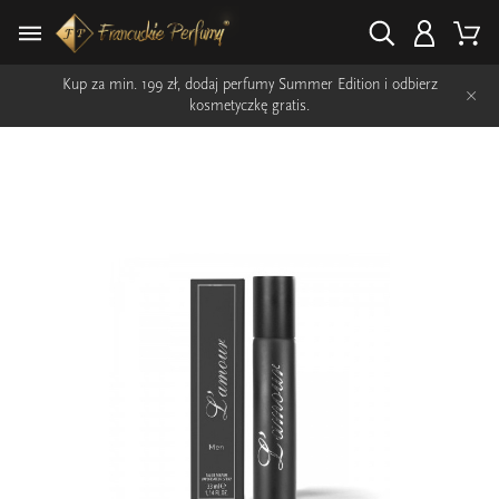
Kup za min. 199 zł, dodaj perfumy Summer Edition i odbierz
×
kosmetyczkę gratis.