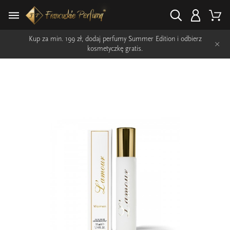
Kup za min. 199 zł, dodaj perfumy Summer Edition i odbierz
×
kosmetyczkę gratis.