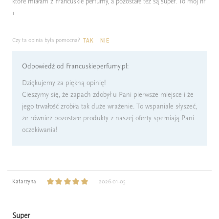
które miałam z Francuskie perfumy, a pozostałe też są super. To mój nr
1
Czy ta opinia była pomocna?
TAK
NIE
Odpowiedź od Francuskieperfumy.pl:
Dziękujemy za piękną opinię!
Cieszymy się, że zapach zdobył u Pani pierwsze miejsce i że
jego trwałość zrobiła tak duże wrażenie. To wspaniale słyszeć,
że również pozostałe produkty z naszej oferty spełniają Pani
oczekiwania!
Katarzyna
2026-01-05
Super