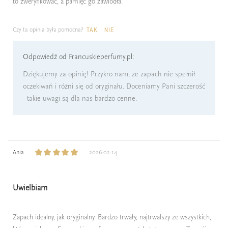
to zweryfikować, a pamięć go zawiodła.
Czy ta opinia była pomocna?
TAK
NIE
Odpowiedź od Francuskieperfumy.pl:
Dziękujemy za opinię! Przykro nam, że zapach nie spełnił
oczekiwań i różni się od oryginału. Doceniamy Pani szczerość
- takie uwagi są dla nas bardzo cenne.
Ania
2026-02-14
Uwielbiam
Zapach idealny, jak oryginalny. Bardzo trwały, najtrwalszy ze wszystkich,