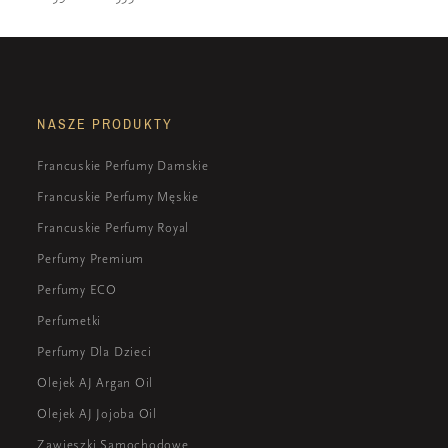
NASZE PRODUKTY
Francuskie Perfumy Damskie
Francuskie Perfumy Męskie
Francuskie Perfumy Royal
Perfumy Premium
Perfumy ECO
Perfumetki
Perfumy Dla Dzieci
Olejek AJ Argan Oil
Olejek AJ Jojoba Oil
Zawieszki Samochodowe