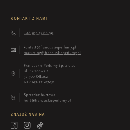
KONTAKT Z NAMI
+48 509 55 66 99
kontakt@francuskieperfumy.pl
marketing@francuskieperfumy.pl
Francuskie Perfumy Sp. z o.o.
ul. Składowa 1
32-300 Olkusz
NIP 637-221-87-50
Sprzedaż hurtowa
hurt@francuskieperfumy.pl
ZNAJDŹ NAS NA