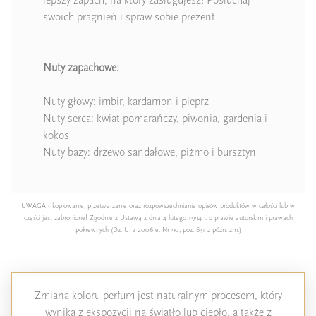
swoich pragnień i spraw sobie prezent.
Nuty zapachowe:
Nuty głowy: imbir, kardamon i pieprz
Nuty serca: kwiat pomarańczy, piwonia, gardenia i
kokos
Nuty bazy: drzewo sandałowe, piżmo i bursztyn
UWAGA - kopiowanie, przetwarzanie oraz rozpowszechnianie opisów produktów w całości lub w
części jest zabronione! Zgodnie z Ustawą z dnia 4 lutego 1994 r. o prawie autorskim i prawach
pokrewnych (Dz. U. z 2006 e. Nr 90, poz. 631 z późn. zm.)
Zmiana koloru perfum jest naturalnym procesem, który
wynika z ekspozycji na światło lub ciepło, a także z