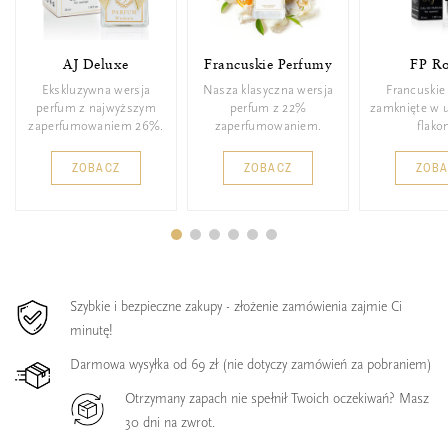
AJ Deluxe
Francuskie Perfumy
FP Ro
Ekskluzywna wersja
Nasza klasyczna wersja
Francuskie
perfum z najwyższym
perfum z 22%
zamknięte w 
zaperfumowaniem 26%.
zaperfumowaniem.
flakon
ZOBACZ
ZOBACZ
ZOB
Szybkie i bezpieczne zakupy - złożenie zamówienia zajmie Ci
minutę!
Darmowa wysyłka od 69 zł (nie dotyczy zamówień za pobraniem)
Otrzymany zapach nie spełnił Twoich oczekiwań? Masz
30 dni na zwrot.