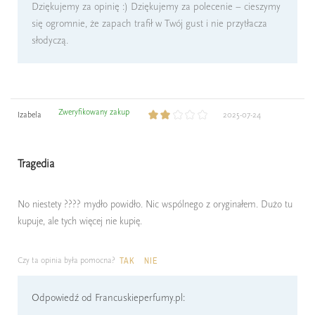
Dziękujemy za opinię :) Dziękujemy za polecenie – cieszymy
się ogromnie, że zapach trafił w Twój gust i nie przytłacza
słodyczą.
Zweryfikowany zakup
Izabela
2025-07-24
Tragedia
No niestety ???? mydło powidło. Nic wspólnego z oryginałem. Dużo tu
kupuje, ale tych więcej nie kupię.
Czy ta opinia była pomocna?
TAK
NIE
Odpowiedź od Francuskieperfumy.pl: