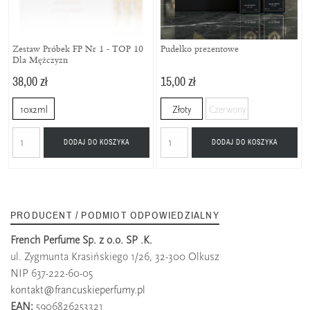
Zestaw Próbek FP Nr 1 - TOP 10
Pudełko prezentowe
Dla Mężczyzn
38,00 zł
15,00 zł
10x2ml
Złoty
Czerwony
DODAJ DO KOSZYKA
DODAJ DO KOSZYKA
PRODUCENT / PODMIOT ODPOWIEDZIALNY
French Perfume Sp. z o.o. SP .K.
ul. Zygmunta Krasińskiego 1/26, 32-300 Olkusz
NIP 637-222-60-05
kontakt@francuskieperfumy.pl
EAN:
5906826253321