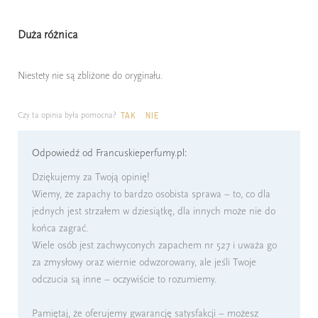
Duża różnica
Niestety nie są zbliżone do oryginału.
Czy ta opinia była pomocna?
TAK
NIE
Odpowiedź od Francuskieperfumy.pl:
Dziękujemy za Twoją opinię!
Wiemy, że zapachy to bardzo osobista sprawa – to, co dla
jednych jest strzałem w dziesiątkę, dla innych może nie do
końca zagrać.
Wiele osób jest zachwyconych zapachem nr 527 i uważa go
za zmysłowy oraz wiernie odwzorowany, ale jeśli Twoje
odczucia są inne – oczywiście to rozumiemy.
Pamiętaj, że oferujemy gwarancję satysfakcji – możesz