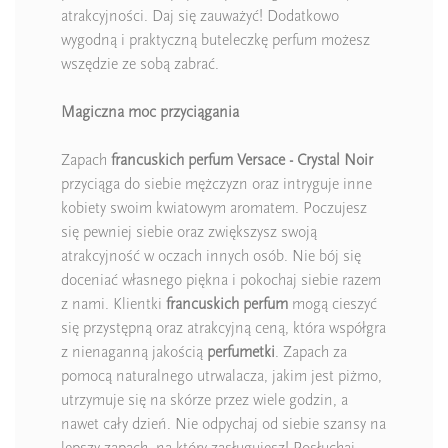
atrakcyjności. Daj się zauważyć! Dodatkowo
wygodną i praktyczną buteleczkę perfum możesz
wszędzie ze sobą zabrać.
Magiczna moc przyciągania
Zapach
francuskich perfum Versace - Crystal Noir
przyciąga do siebie mężczyzn oraz intryguje inne
kobiety swoim kwiatowym aromatem. Poczujesz
się pewniej siebie oraz zwiększysz swoją
atrakcyjność w oczach innych osób. Nie bój się
doceniać własnego piękna i pokochaj siebie razem
z nami. Klientki
francuskich perfum
mogą cieszyć
się przystępną oraz atrakcyjną ceną, która współgra
z nienaganną jakością
perfumetki
. Zapach za
pomocą naturalnego utrwalacza, jakim jest piżmo,
utrzymuje się na skórze przez wiele godzin, a
nawet cały dzień. Nie odpychaj od siebie szansy na
lepszy zapach, na który zasługujesz! Posłuchaj