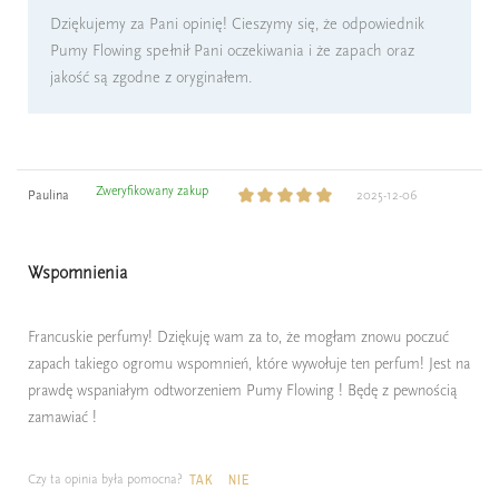
Dziękujemy za Pani opinię! Cieszymy się, że odpowiednik
Pumy Flowing spełnił Pani oczekiwania i że zapach oraz
jakość są zgodne z oryginałem.
Zweryfikowany zakup
Paulina
2025-12-06
Wspomnienia
Francuskie perfumy! Dziękuję wam za to, że mogłam znowu poczuć
zapach takiego ogromu wspomnień, które wywołuje ten perfum! Jest na
prawdę wspaniałym odtworzeniem Pumy Flowing ! Będę z pewnością
zamawiać !
Czy ta opinia była pomocna?
TAK
NIE