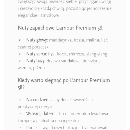
zwiększyć swoją pewność siebie, przyciągać uwagę
i cieszyć się każdą chwilą, pozostając jednocześnie
eleganckie i zmysłowe.
Nuty zapachowe L’amour Premium 58:
⚬
Nuty głowy:
mandarynka, frezja, malina, liść
czarnej porzeczki
⚬
Nuty serca:
irys, fiołek, mimoza, ylang-ylang
⚬
Nuty bazy:
drzewo sandałowe, bursztyn,
wanilia, piżmo
Kiedy warto sięgnąć po L’amour Premium
58?
⚬
Na co dzień
– aby dodać świeżości i
pozytywnej energii
⚬
Wiosną i latem
– lekka, orientalno-kwiatowa
kompozycja idealna na ciepłe dni
⚬ Podczas wyjątkowych okazji – by emanować