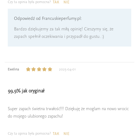
Czy ta opinia była pomocna?
TAK
NIE
Odpowiedź od Francuskieperfumy.pl:
Bardzo dziękujemy za tak miłą opinię! Cieszymy się, że
zapach spełnił oczekiwania i przypadł do gustu. :)
Ewelina
2025-04-01
99,9% jak oryginał
Super zapach świetna trwałość!!! Dziękuję że moglam na nowo wrocic
do mojego ulubionego zapachu!
Czy ta opinia była pomocna?
TAK
NIE