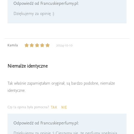
Odpowiedź od Francuskieperfumy.pl:
Dziękujemy za opinię :)
Kamila
2024-10-10
Niemalże identyczne
Tak właśnie zapamiętałam oryginał, są bardzo podobne, niemalże
identyczne.
Czy ta opinia była pomocna?
TAK
NIE
Odpowiedź od Francuskieperfumy.pl:
Dziękujemy za opinię :) Cieszymy się, że perfumy spełniają