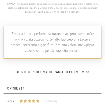
UWAGA - kopiowanie, przetwarzanie oraz rozpowszechnianie opisów produktów w całości lub w
części jest zabronione! Zgodnie z Ustawą z dnia 4 lutego 1994 r. o prawie autorskim i prawach
pokrewnych (Dz. U. z 2006 e. Nr 90, poz. 631 z późn. zm.)
Zmiana koloru perfum jest naturalnym procesem, który
wynika z ekspozycji na światło lub ciepło, a także z
procesu starzenia się perfum. Zmiana koloru nie wpływa
zazwyczaj na jakość zapachu perfum.
OPINIE O PERFUMACH L'AMOUR PREMIUM 58
OPINIE (17)
Pamela
2026-06-25