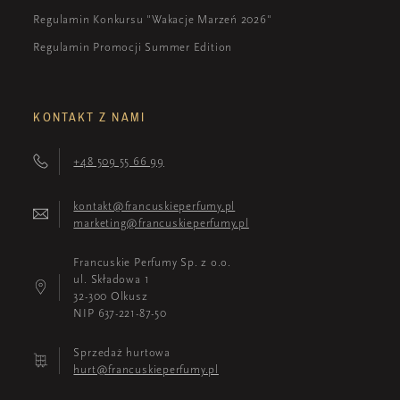
Regulamin Konkursu "Wakacje Marzeń 2026"
Regulamin Promocji Summer Edition
KONTAKT Z NAMI
+48 509 55 66 99
kontakt@francuskieperfumy.pl
marketing@francuskieperfumy.pl
Francuskie Perfumy Sp. z o.o.
ul. Składowa 1
32-300 Olkusz
NIP 637-221-87-50
Sprzedaż hurtowa
hurt@francuskieperfumy.pl