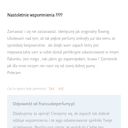
Nastoletnie wspomnienia ????
Zamawiać i się nie zastanawiać. Identyczny jak oryginalny flowing.
Ubolewam nad tym, że tak piękne perfumy zniknęły już lata temu ze
sprzedaży bezpowrotnie , ale dzięki wam zapach który jest
niepowtarzalny sam w sobie dostal perfekcyjne odwzorowanie w innym
flakoniku. Jest mega , taki jakim go zapamiętałam, brawo ! Zamiennik
jak dla mnie niczym nie rozni się od starej dobrej pumy .
Polecam
Czy ta opinia była pomocna?
TAK
NIE
Odpowiedź od Francuskieperfumy.pl:
Dziękujemy za opinię! Cieszymy się, że zapach tak dobrze
oddaje wspomnienia i że jego odwzorowanie spełniło Twoje
oczekiwania. Bardzo nas cieszy, że wrócił do Ciebie ten