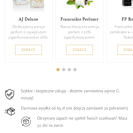
AJ Deluxe
Francuskie Perfumy
FP Ro
Ekskluzywna wersja
Nasza klasyczna wersja
Francuskie
perfum z najwyższym
perfum z 22%
zamknięte w 
zaperfumowaniem 26%.
zaperfumowaniem.
flakon
ZOBACZ
ZOBACZ
ZOB
Szybkie i bezpieczne zakupy - złożenie zamówienia zajmie Ci
minutę!
Darmowa wysyłka od 69 zł (nie dotyczy zamówień za pobraniem)
Otrzymany zapach nie spełnił Twoich oczekiwań? Masz
30 dni na zwrot.