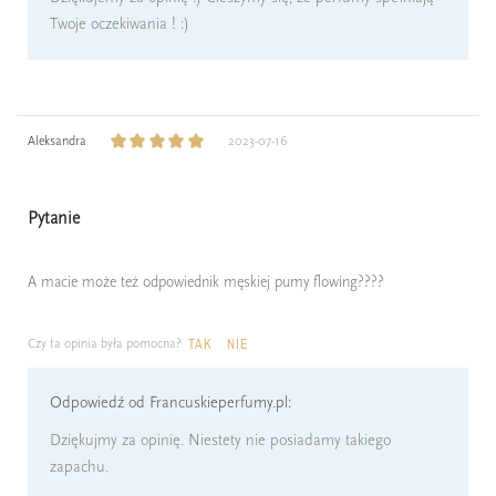
Twoje oczekiwania ! :)
Aleksandra
2023-07-16
Pytanie
A macie może też odpowiednik męskiej pumy flowing????
Czy ta opinia była pomocna?
TAK
NIE
Odpowiedź od Francuskieperfumy.pl:
Dziękujmy za opinię. Niestety nie posiadamy takiego
zapachu.