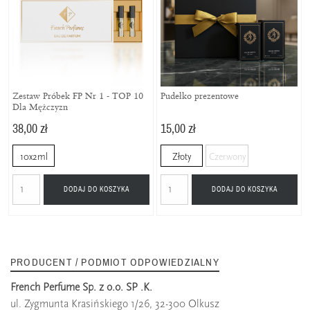
Zestaw Próbek FP Nr 1 - TOP 10
Pudełko prezentowe
Dla Mężczyzn
38,00 zł
15,00 zł
10x2ml
Złoty
Czerwony
DODAJ DO KOSZYKA
DODAJ DO KOSZYKA
PRODUCENT / PODMIOT ODPOWIEDZIALNY
French Perfume Sp. z o.o. SP .K.
ul. Zygmunta Krasińskiego 1/26, 32-300 Olkusz