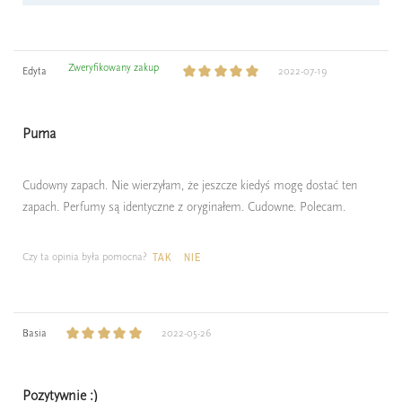
Zweryfikowany zakup
Edyta
2022-07-19
Puma
Cudowny zapach. Nie wierzyłam, że jeszcze kiedyś mogę dostać ten
zapach. Perfumy są identyczne z oryginałem. Cudowne. Polecam.
Czy ta opinia była pomocna?
TAK
NIE
Basia
2022-05-26
Pozytywnie :)