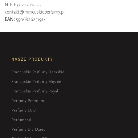
NIP 637-222-60-05
kontakt@francuskieperfumy.pl
EAN:
5906826251914
NASZE PRODUKTY
Francuskie Perfumy Damskie
Francuskie Perfumy Męskie
Francuskie Perfumy Royal
Perfumy Premium
Perfumy ECO
Perfumetki
Perfumy Dla Dzieci