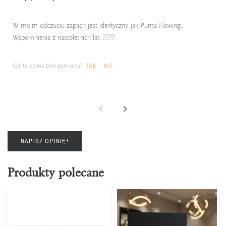
W moim odczuciu zapach jest identyczny, jak Puma Flowing.
Wspomnienia z nastoletnich lat. ????
Czy ta opinia była pomocna?
TAK
NIE
NAPISZ OPINIĘ!
Produkty polecane