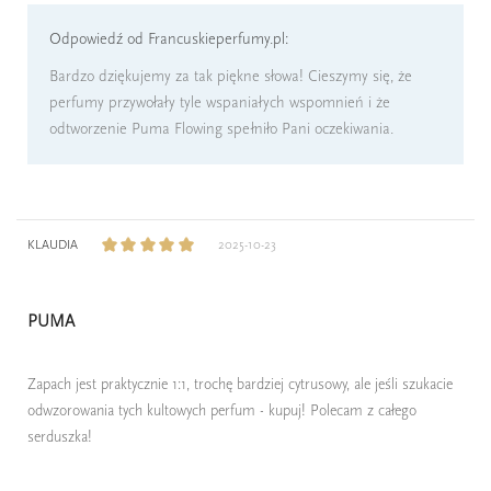
Odpowiedź od Francuskieperfumy.pl:
Bardzo dziękujemy za tak piękne słowa! Cieszymy się, że
perfumy przywołały tyle wspaniałych wspomnień i że
odtworzenie Puma Flowing spełniło Pani oczekiwania.
KLAUDIA
2025-10-23
PUMA
Zapach jest praktycznie 1:1, trochę bardziej cytrusowy, ale jeśli szukacie
odwzorowania tych kultowych perfum - kupuj! Polecam z całego
serduszka!