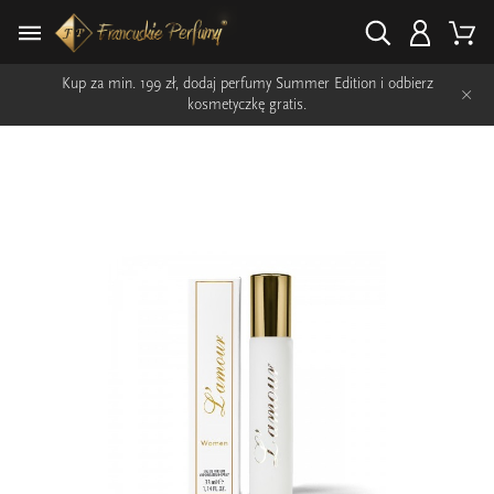
Kup za min. 199 zł, dodaj perfumy Summer Edition i odbierz
×
kosmetyczkę gratis.