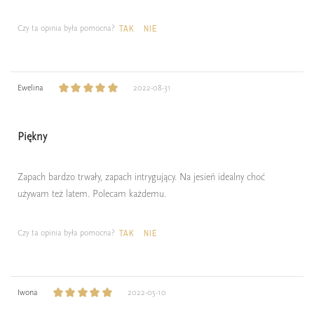
Czy ta opinia była pomocna?
TAK
NIE
Ewelina
2022-08-31
Piękny
Zapach bardzo trwały, zapach intrygujący. Na jesień idealny choć
używam też latem. Polecam każdemu.
Czy ta opinia była pomocna?
TAK
NIE
Iwona
2022-05-10