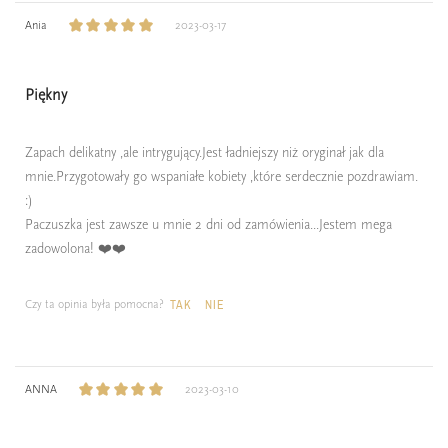
Ania
2023-03-17
Piękny
Zapach delikatny ,ale intrygujący.Jest ładniejszy niż oryginał jak dla
mnie.Przygotowały go wspaniałe kobiety ,które serdecznie pozdrawiam.
:)
Paczuszka jest zawsze u mnie 2 dni od zamówienia...Jestem mega
zadowolona! ❤️❤️
Czy ta opinia była pomocna?
TAK
NIE
ANNA
2023-03-10