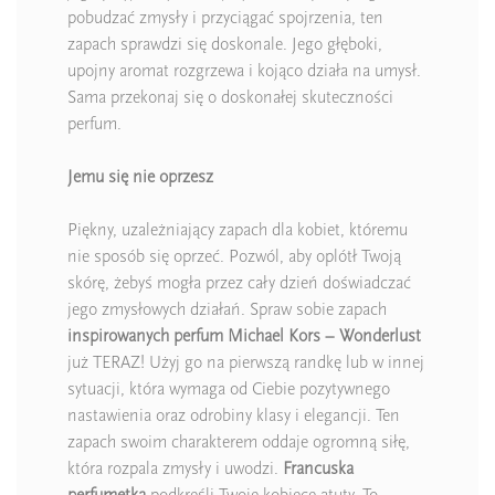
pobudzać zmysły i przyciągać spojrzenia, ten
zapach sprawdzi się doskonale. Jego głęboki,
upojny aromat rozgrzewa i kojąco działa na umysł.
Sama przekonaj się o doskonałej skuteczności
perfum.
Jemu się nie oprzesz
Piękny, uzależniający zapach dla kobiet, któremu
nie sposób się oprzeć. Pozwól, aby oplótł Twoją
skórę, żebyś mogła przez cały dzień doświadczać
jego zmysłowych działań. Spraw sobie zapach
inspirowanych perfum Michael Kors – Wonderlust
już TERAZ! Użyj go na pierwszą randkę lub w innej
sytuacji, która wymaga od Ciebie pozytywnego
nastawienia oraz odrobiny klasy i elegancji. Ten
zapach swoim charakterem oddaje ogromną siłę,
która rozpala zmysły i uwodzi.
Francuska
perfumetka
podkreśli Twoje kobiece atuty. To