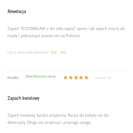
Rewelacja
Zapach TESTOWAŁAM 2 dni żeby napisĆ opinie i tak zapach mocny ale
trwały I piekny.kupie jeszcze nie raz.Polecam
Czy ta opinia była pomocna?
TAK
NIE
Zweryfikowany zakup
Klaudia
2022-01-19
Zapach kwiatowy
Zapach kwiatowy, bardzo przyjemny. Raczej dla kobiety niż dla
dziewczyny. Długo się utrzymuje i przyciąga uwagę.