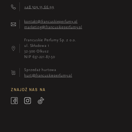
+48 509 55 66 99
kontakt@francuskieperfumy.pl
marketing@francuskieperfumy.pl
Francuskie Perfumy Sp. z o.o.
ul. Składowa 1
32-300 Olkusz
NIP 637-221-87-50
Sprzedaż hurtowa
hurt@francuskieperfumy.pl
ZNAJDŹ NAS NA