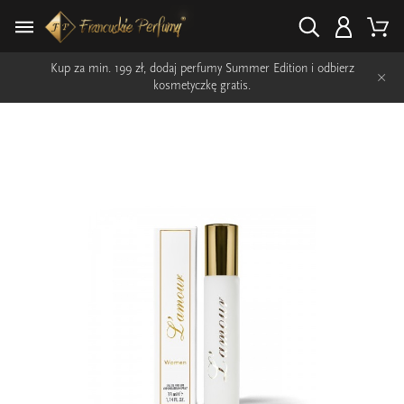
Kup za min. 199 zł, dodaj perfumy Summer Edition i odbierz
×
kosmetyczkę gratis.