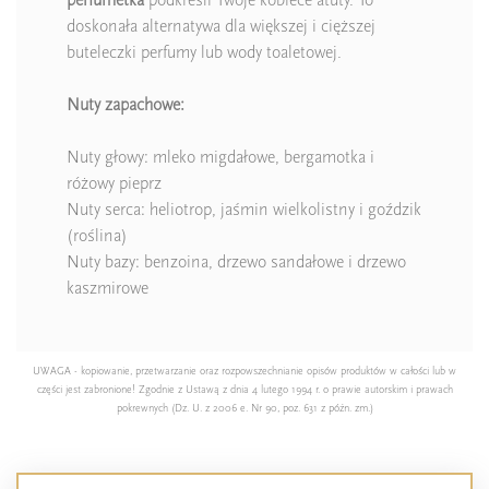
doskonała alternatywa dla większej i cięższej
buteleczki perfumy lub wody toaletowej.
Nuty zapachowe:
Nuty głowy: mleko migdałowe, bergamotka i
różowy pieprz
Nuty serca: heliotrop, jaśmin wielkolistny i goździk
(roślina)
Nuty bazy: benzoina, drzewo sandałowe i drzewo
kaszmirowe
UWAGA - kopiowanie, przetwarzanie oraz rozpowszechnianie opisów produktów w całości lub w
części jest zabronione! Zgodnie z Ustawą z dnia 4 lutego 1994 r. o prawie autorskim i prawach
pokrewnych (Dz. U. z 2006 e. Nr 90, poz. 631 z późn. zm.)