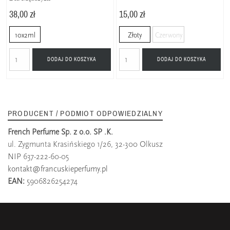
38,00 zł
15,00 zł
10x2ml
Złoty
Czerwony
DODAJ DO KOSZYKA
DODAJ DO KOSZYKA
PRODUCENT / PODMIOT ODPOWIEDZIALNY
French Perfume Sp. z o.o. SP .K.
ul. Zygmunta Krasińskiego 1/26, 32-300 Olkusz
NIP 637-222-60-05
kontakt@francuskieperfumy.pl
EAN:
5906826254274