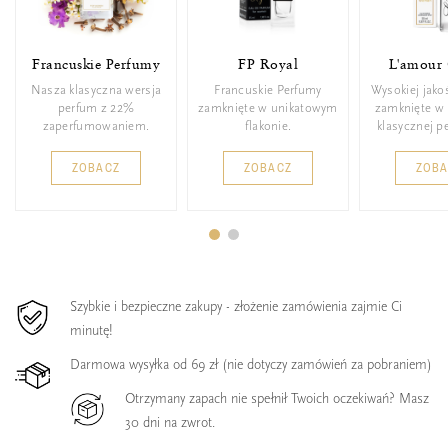
Francuskie Perfumy
FP Royal
L'amour 
Nasza klasyczna wersja
Francuskie Perfumy
Wysokiej jako
perfum z 22%
zamknięte w unikatowym
zamknięte w 
zaperfumowaniem.
flakonie.
klasycznej p
ZOBACZ
ZOBACZ
ZOB
Szybkie i bezpieczne zakupy - złożenie zamówienia zajmie Ci
minutę!
Darmowa wysyłka od 69 zł (nie dotyczy zamówień za pobraniem)
Otrzymany zapach nie spełnił Twoich oczekiwań? Masz
30 dni na zwrot.