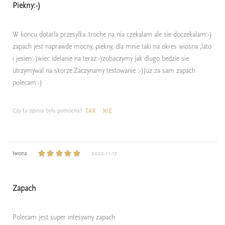
Piekny:-)
W koncu dotarla przesylka..troche na nia czekalam ale sie doczekalam:-)
zapach jest naprawde mocny, piekny, dla mnie taki na okres wiosna ,lato
i jesien:-)wiec idelanie na teraz:-)zobaczymy jak dlugo bedzie sie
utrzymywal na skorze.Zaczynamy testowanie :-)Juz za sam zapach
polecam:-)
Czy ta opinia była pomocna?
TAK
NIE
Iwona
2022-11-17
Zapach
Polecam jest super intesywny zapach