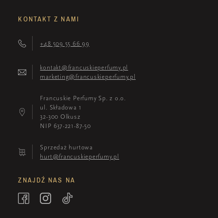
KONTAKT Z NAMI
+48 509 55 66 99
kontakt@francuskieperfumy.pl
marketing@francuskieperfumy.pl
Francuskie Perfumy Sp. z o.o.
ul. Składowa 1
32-300 Olkusz
NIP 637-221-87-50
Sprzedaż hurtowa
hurt@francuskieperfumy.pl
ZNAJDŹ NAS NA