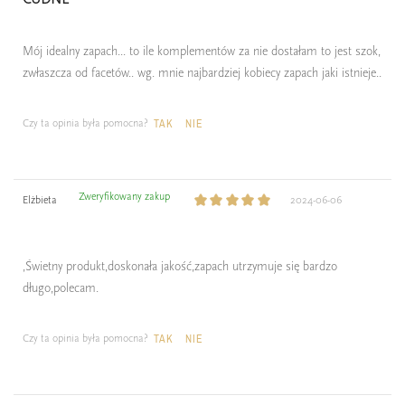
Mój idealny zapach... to ile komplementów za nie dostałam to jest szok,
zwłaszcza od facetów.. wg. mnie najbardziej kobiecy zapach jaki istnieje..
Czy ta opinia była pomocna?
TAK
NIE
Zweryfikowany zakup
Elżbieta
2024-06-06
,Świetny produkt,doskonała jakość,zapach utrzymuje się bardzo
długo,polecam.
Czy ta opinia była pomocna?
TAK
NIE