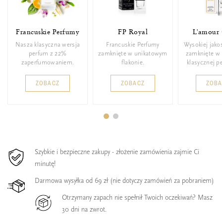
Francuskie Perfumy
FP Royal
L'amour 
Nasza klasyczna wersja
Francuskie Perfumy
Wysokiej jako
perfum z 22%
zamknięte w unikatowym
zamknięte w 
zaperfumowaniem.
flakonie.
klasycznej p
ZOBACZ
ZOBACZ
ZOB
Szybkie i bezpieczne zakupy - złożenie zamówienia zajmie Ci
minutę!
Darmowa wysyłka od 69 zł (nie dotyczy zamówień za pobraniem)
Otrzymany zapach nie spełnił Twoich oczekiwań? Masz
30 dni na zwrot.