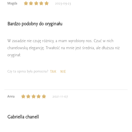
Magda
2023-09-23
Bardzo podobny do oryginału
W zasadzie nie czuję różnicy, a mam wyrobiony nos. Czuć w nich
chanelowską elegancję. Trwałość na mnie jest średnia, ale dłuższa niż
oryginał.
Czy ta opinia była pomocna?
TAK
NIE
Anna
2021-11-07
Gabriella chanell