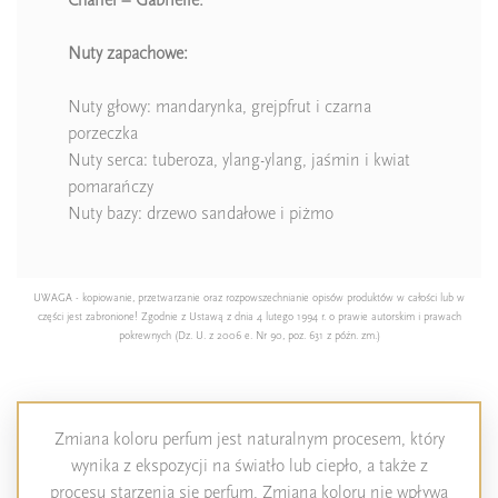
Nuty zapachowe:
Nuty głowy: mandarynka, grejpfrut i czarna
porzeczka
Nuty serca: tuberoza, ylang-ylang, jaśmin i kwiat
pomarańczy
Nuty bazy: drzewo sandałowe i piżmo
UWAGA - kopiowanie, przetwarzanie oraz rozpowszechnianie opisów produktów w całości lub w
części jest zabronione! Zgodnie z Ustawą z dnia 4 lutego 1994 r. o prawie autorskim i prawach
pokrewnych (Dz. U. z 2006 e. Nr 90, poz. 631 z późn. zm.)
Zmiana koloru perfum jest naturalnym procesem, który
wynika z ekspozycji na światło lub ciepło, a także z
procesu starzenia się perfum. Zmiana koloru nie wpływa