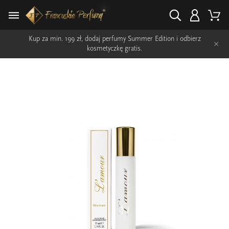
Kup za min. 199 zł, dodaj perfumy Summer Edition i odbierz
×
kosmetyczkę gratis.