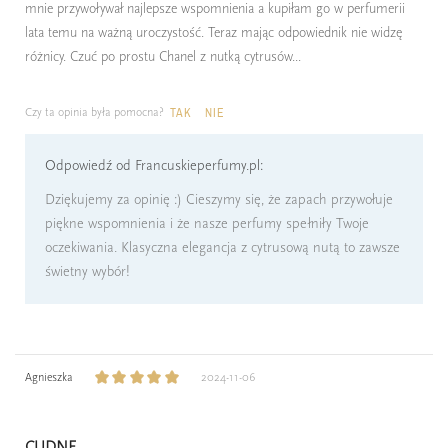
mnie przywoływał najlepsze wspomnienia a kupiłam go w perfumerii
lata temu na ważną uroczystość. Teraz mając odpowiednik nie widzę
różnicy. Czuć po prostu Chanel z nutką cytrusów...
Czy ta opinia była pomocna?
TAK
NIE
Odpowiedź od Francuskieperfumy.pl:
Dziękujemy za opinię :) Cieszymy się, że zapach przywołuje
piękne wspomnienia i że nasze perfumy spełniły Twoje
oczekiwania. Klasyczna elegancja z cytrusową nutą to zawsze
świetny wybór!
Agnieszka
2024-11-06
CUDNE