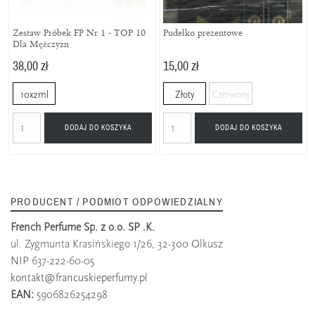
Zestaw Próbek FP Nr 1 - TOP 10
Pudełko prezentowe
Dla Mężczyzn
38,00 zł
15,00 zł
10x2ml
Złoty
Czerwony
DODAJ DO KOSZYKA
DODAJ DO KOSZYKA
PRODUCENT / PODMIOT ODPOWIEDZIALNY
French Perfume Sp. z o.o. SP .K.
ul. Zygmunta Krasińskiego 1/26, 32-300 Olkusz
NIP 637-222-60-05
kontakt@francuskieperfumy.pl
EAN:
5906826254298