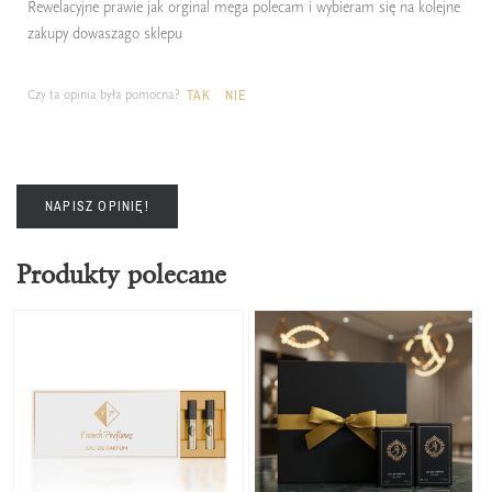
Rewelacyjne prawie jak orginal mega polecam i wybieram się na kolejne
zakupy dowaszago sklepu
Czy ta opinia była pomocna?
TAK
NIE
NAPISZ OPINIĘ!
Produkty polecane