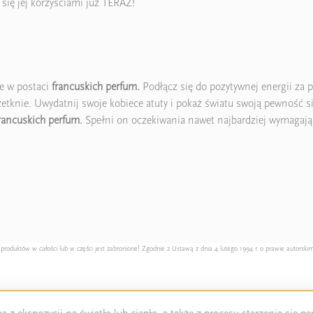
 się jej korzyściami już TERAZ!
e w postaci
francuskich perfum.
Podłącz się do pozytywnej energii za
 zetknie. Uwydatnij swoje kobiece atuty i pokaż światu swoją pewność 
rancuskich perfum.
Spełni on oczekiwania nawet najbardziej wymagając
duktów w całości lub w części jest zabronione! Zgodnie z Ustawą z dnia 4 lutego 1994 r. o prawie autorskim