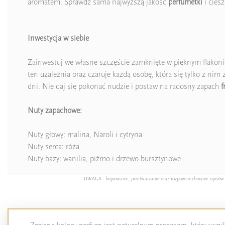
aromatem. Sprawdź sama najwyższą jakość
perfumetki
i ciesz
Inwestycja w siebie
Zainwestuj we własne szczęście zamknięte w pięknym flakoni
ten uzależnia oraz czaruje każdą osobę, która się tylko z nim
dni. Nie daj się pokonać nudzie i postaw na radosny zapach
f
Nuty zapachowe:
Nuty głowy: malina, Naroli i cytryna
Nuty serca: róża
Nuty bazy: wanilia, piżmo i drzewo bursztynowe
UWAGA - kopiowanie, przetwarzanie oraz rozpowszechnianie opisów pro