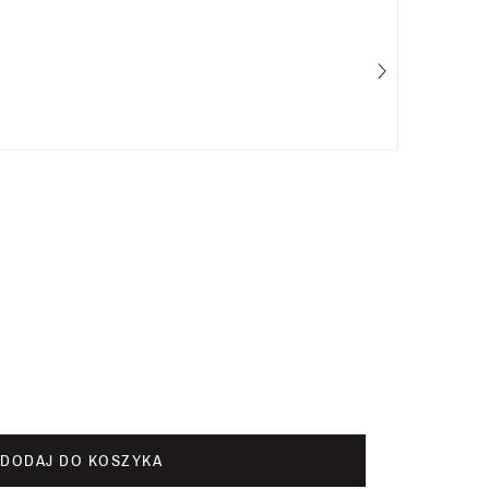
Cal
25%
DODAJ DO KOSZYKA