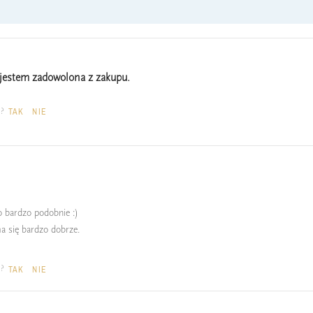
jestem zadowolona z zakupu.
a?
TAK
NIE
bo bardzo podobnie :)
a się bardzo dobrze.
a?
TAK
NIE