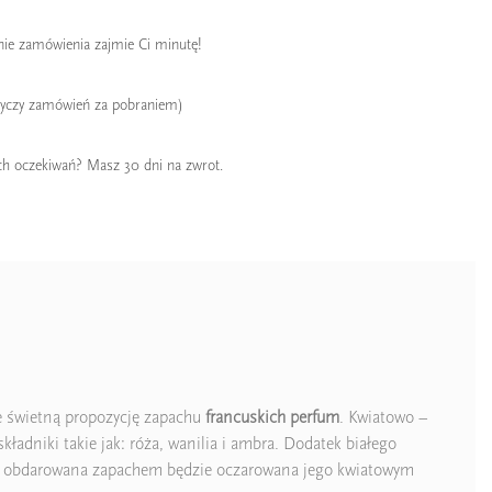
enie zamówienia zajmie Ci minutę!
tyczy zamówień za pobraniem)
ch oczekiwań? Masz 30 dni na zwrot.
ie świetną propozycję zapachu
francuskich
perfum
. Kwiatowo –
ładniki takie jak: róża, wanilia i ambra. Dodatek białego
soba obdarowana zapachem będzie oczarowana jego kwiatowym