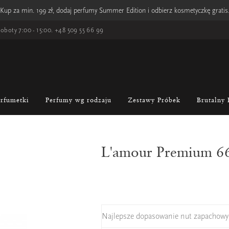
Kup za min. 199 zł, dodaj perfumy Summer Edition i odbierz kosmetyczkę gratis
oboty 7:00 - 15:00.
+48 509 55 66 99
erfumetki
Perfumy wg rodzaju
Zestawy Próbek
Brutalny 
L'amour Premium 6
Najlepsze dopasowanie nut zapachowy