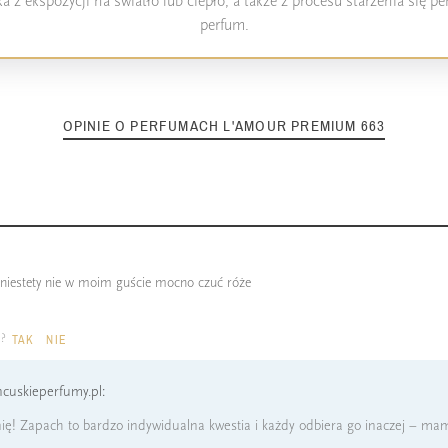
 z ekspozycji na światło lub ciepło, a także z procesu starzenia się 
perfum.
OPINIE O PERFUMACH L'AMOUR PREMIUM 663
z niestety nie w moim guście mocno czuć róże
a?
TAK
NIE
cuskieperfumy.pl:
ię! Zapach to bardzo indywidualna kwestia i każdy odbiera go inaczej – mam 