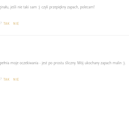
ału, jeśli nie taki sam :) czyli przepiękny zapach, polecam!
a?
TAK
NIE
pełnia moje oczekiwania - jest po prostu śliczny. Mój ukochany zapach malin :).
a?
TAK
NIE