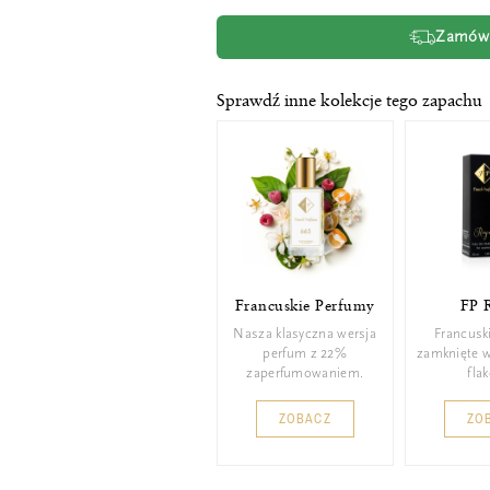
Zamów t
Sprawdź inne kolekcje tego zapachu
Francuskie Perfumy
FP 
Nasza klasyczna wersja
Francusk
perfum z 22%
zamknięte 
zaperfumowaniem.
fla
ZOBACZ
ZO