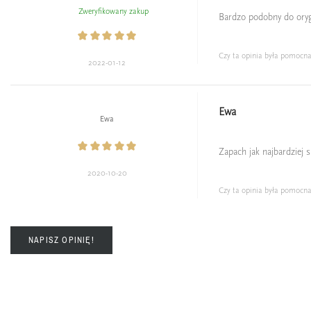
Zweryfikowany zakup
Bardzo podobny do orygin
Czy ta opinia była pomocn
2022-01-12
Ewa
Ewa
Zapach jak najbardziej s
2020-10-20
Czy ta opinia była pomocn
NAPISZ OPINIĘ!