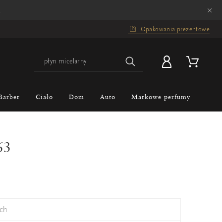
×
.
Opakowania prezentowe
Barber
Ciało
Dom
Auto
Markowe perfumy
63
ch