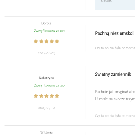
siebie.
Dorota
Zweryfikowany zakup
Pachną nieziemsko! 
Czy ta opinia była pomocn
2024-06-03
Świetny zamiennik
Katarzyna
Zweryfikowany zakup
Pachnie jak oryginał al
U mnie na skórze trzym
2023-09-10
Czy ta opinia była pomocn
Wiktoria