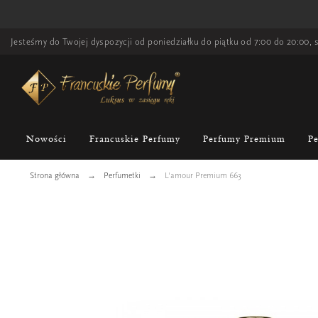
Jesteśmy do Twojej dyspozycji od poniedziałku do piątku od 7:00 do 20:00, s
Nowości
Francuskie Perfumy
Perfumy Premium
P
Strona główna
Perfumetki
L'amour Premium 663