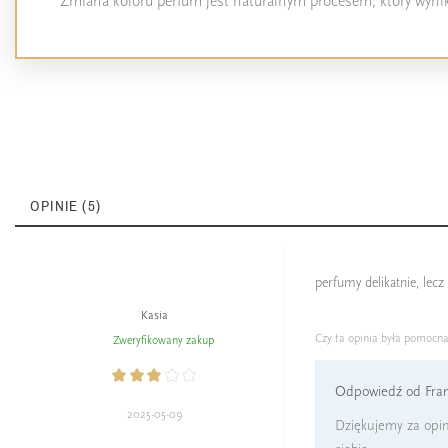
Zmiana koloru perfum jest naturalnym procesem, który wynika
OPINIE (5)
perfumy delikatnie, lec
Kasia
Czy ta opinia była pomocn
Zweryfikowany zakup
Odpowiedź od Fran
2025-05-09
Dziękujemy za opin