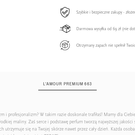
Szybkie i bezpieczne zakupy - złoż
Darmowa wysyłka od 69 zł (nie do
Otrzymany zapach nie spełnił Twoi
L'AMOUR PREMIUM 663
zm i profesjonalizm? W takim razie doskonale trafiłaś! Mamy dla Cieb
dkiej maliny. Zaś serce i podstawę perfum tworzą najwyższej jakości sk
pach utrzymuje się na Twojej skórze nawet przez cały dzień. Każda o