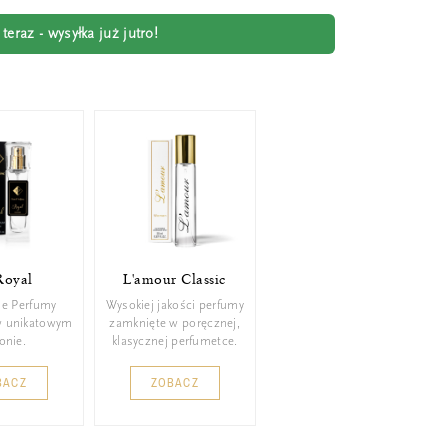
eraz - wysyłka już jutro!
Royal
L'amour Classic
ie Perfumy
Wysokiej jakości perfumy
w unikatowym
zamknięte w poręcznej,
konie.
klasycznej perfumetce.
BACZ
ZOBACZ