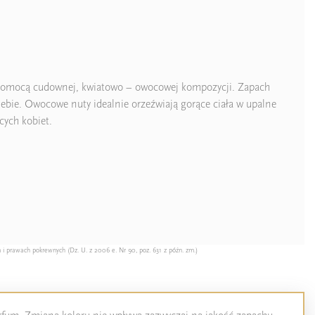
 pomocą cudownej, kwiatowo – owocowej kompozycji. Zapach
siebie. Owocowe nuty idealnie orzeźwiają gorące ciała w upalne
ych kobiet.
 i prawach pokrewnych (Dz. U. z 2006 e. Nr 90, poz. 631 z późn. zm.)