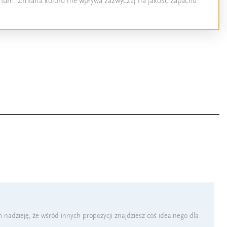
perfum. Zmiana koloru nie wpływa zazwyczaj na jakość zapachu
nadzieję, że wśród innych propozycji znajdziesz coś idealnego dla