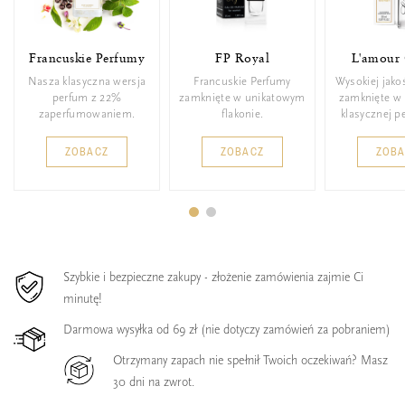
Francuskie Perfumy
FP Royal
L'amour 
Nasza klasyczna wersja
Francuskie Perfumy
Wysokiej jako
perfum z 22%
zamknięte w unikatowym
zamknięte w 
zaperfumowaniem.
flakonie.
klasycznej p
ZOBACZ
ZOBACZ
ZOB
Szybkie i bezpieczne zakupy - złożenie zamówienia zajmie Ci
minutę!
Darmowa wysyłka od 69 zł (nie dotyczy zamówień za pobraniem)
Otrzymany zapach nie spełnił Twoich oczekiwań? Masz
30 dni na zwrot.