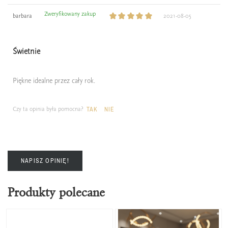
Zweryfikowany zakup
barbara
2021-08-05
Świetnie
Piękne idealne przez cały rok.
Czy ta opinia była pomocna?
TAK
NIE
NAPISZ OPINIĘ!
Produkty polecane