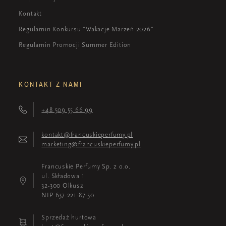
Kontakt
Regulamin Konkursu "Wakacje Marzeń 2026"
Regulamin Promocji Summer Edition
KONTAKT Z NAMI
+48 509 55 66 99
kontakt@francuskieperfumy.pl
marketing@francuskieperfumy.pl
Francuskie Perfumy Sp. z o.o.
ul. Składowa 1
32-300 Olkusz
NIP 637-221-87-50
Sprzedaż hurtowa