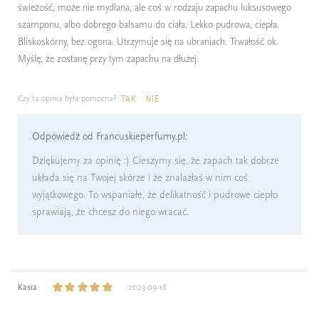
świeżość, może nie mydlana, ale coś w rodzaju zapachu luksusowego
szamponu, albo dobrego balsamu do ciała. Lekko pudrowa, ciepła.
Bliskoskórny, bez ogona. Utrzymuje się na ubraniach. Trwałość ok.
Myślę, że zostanę przy tym zapachu na dłużej.
Czy ta opinia była pomocna?
TAK
NIE
Odpowiedź od Francuskieperfumy.pl:
Dziękujemy za opinię :) Cieszymy się, że zapach tak dobrze
układa się na Twojej skórze i że znalazłaś w nim coś
wyjątkowego. To wspaniałe, że delikatność i pudrowe ciepło
sprawiają, że chcesz do niego wracać.
Kasia
2023-09-18