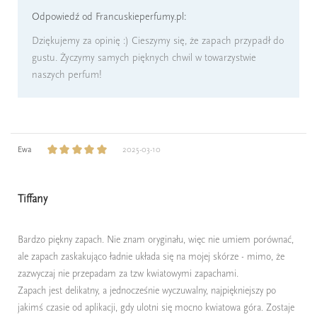
Odpowiedź od Francuskieperfumy.pl:
Dziękujemy za opinię :) Cieszymy się, że zapach przypadł do
gustu. Życzymy samych pięknych chwil w towarzystwie
naszych perfum!
Ewa
2025-03-10
Tiffany
Bardzo piękny zapach. Nie znam oryginału, więc nie umiem porównać,
ale zapach zaskakująco ładnie układa się na mojej skórze - mimo, że
zazwyczaj nie przepadam za tzw kwiatowymi zapachami.
Zapach jest delikatny, a jednocześnie wyczuwalny, najpiękniejszy po
jakimś czasie od aplikacji, gdy ulotni się mocno kwiatowa góra. Zostaje