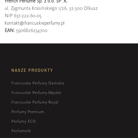
French Perfume Sp. z o.o. SP .K.
ul. Zygmunta Krasińskiego 1/26, 32-300 Olkusz
NIP 637-222-60-05
kontakt@francuskieperfumy.pl
EAN:
5906826254700
NASZE PRODUKTY
Francuskie Perfumy Damskie
Francuskie Perfumy Męskie
Francuskie Perfumy Royal
Perfumy Premium
Perfumy ECO
Perfumetki