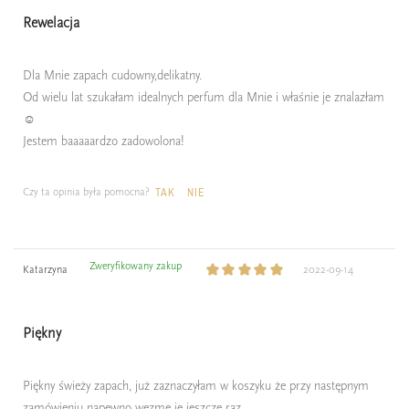
Rewelacja
Dla Mnie zapach cudowny,delikatny.
Od wielu lat szukałam idealnych perfum dla Mnie i właśnie je znalazłam
☺️
Jestem baaaaardzo zadowolona!
Czy ta opinia była pomocna?
TAK
NIE
Zweryfikowany zakup
Katarzyna
2022-09-14
Piękny
Piękny świeży zapach, już zaznaczyłam w koszyku że przy następnym
zamówieniu napewno wezmę je jeszcze raz