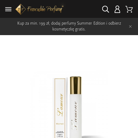
Kup za min. 199 zł, dodaj perfumy Summer Edition i odbierz
×
kosmetyczkę gratis.