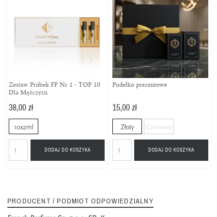
Zestaw Próbek FP Nr 1 - TOP 10
Pudełko prezentowe
Dla Mężczyzn
38,00 zł
15,00 zł
10x2ml
Złoty
Czerwony
DODAJ DO KOSZYKA
DODAJ DO KOSZYKA
PRODUCENT / PODMIOT ODPOWIEDZIALNY