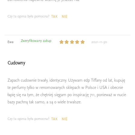
Czy ta opinia była pomocna?
TAK
NIE
Zweryfikowany zakup
Ewa
2021-11-30
Cudowny
Zapach cudownie trwały, identyczny. Używam edp Tiffany od lat, kupuję
te perfumy tylko w renomowanych sklepach w Polsce i USA i obecnie
łapię się na tym, że chętniej sięgam po inspirację 711, ponieważ w nucie
bazy pachną tak samo, a są o wiele trwalsze.
Czy ta opinia była pomocna?
TAK
NIE