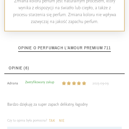
Zmiana koloru perfum jest naturalnym procesem, który
wynika z ekspozycji na światło lub ciepło, a także z
procesu starzenia się perfum. Zmiana koloru nie wpływa
zazwyczaj na jakość zapachu perfum.
OPINIE O PERFUMACH L'AMOUR PREMIUM 711
OPINIE (6)
Zweryfikowany zakup
Adriana
2025-09-09
Bardzo dziękuję za super zapach delikatny, łagodny
Czy ta opinia była pomocna?
TAK
NIE