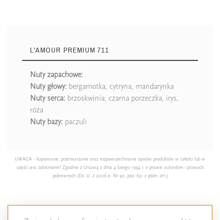
L'AMOUR PREMIUM 711
Nuty zapachowe:
Nuty głowy:
bergamotka, cytryna, mandarynka
Nuty serca:
brzoskwinia, czarna porzeczka, irys,
róża
Nuty bazy:
paczuli
UWAGA - kopiowanie, przetwarzanie oraz rozpowszechnianie opisów produktów w całości lub w
części jest zabronione! Zgodnie z Ustawą z dnia 4 lutego 1994 r. o prawie autorskim i prawach
pokrewnych (Dz. U. z 2006 e. Nr 90, poz. 631 z późn. zm.)