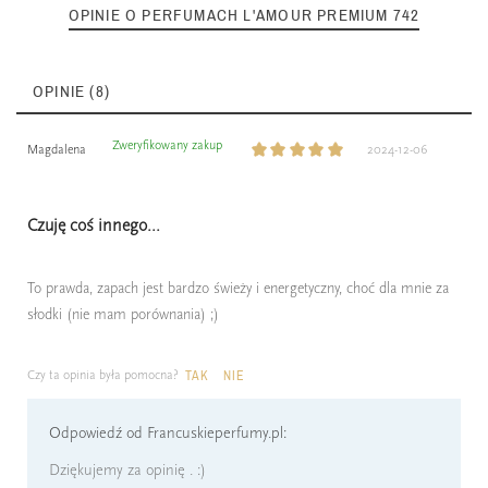
OPINIE O PERFUMACH L'AMOUR PREMIUM 742
OPINIE (8)
Zweryfikowany zakup
Magdalena
2024-12-06
Czuję coś innego...
To prawda, zapach jest bardzo świeży i energetyczny, choć dla mnie za
słodki (nie mam porównania) ;)
Czy ta opinia była pomocna?
TAK
NIE
Odpowiedź od Francuskieperfumy.pl:
Dziękujemy za opinię . :)