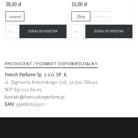
38,00 zł
15,00 zł
10x2ml
Złoty
Czerwony
DODAJ DO KOSZYKA
DODAJ DO KOSZYKA
PRODUCENT / PODMIOT ODPOWIEDZIALNY
French Perfume Sp. z o.o. SP .K.
ul. Zygmunta Krasińskiego 1/26, 32-300 Olkusz
NIP 637-222-60-05
kontakt@francuskieperfumy.pl
EAN:
5906826255011