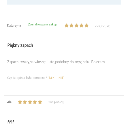
Zweryfikowany zakup
Katarzyna
2023-09-23
Piękny zapach
Zapach trwały,na wiosnę i lato,podobny do oryginału. Polecam.
Czy ta opinia była pomocna?
TAK
NIE
Ala
2023-01-05
????