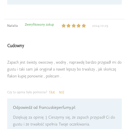
Zweryfikowany zakup
Natalia
2024-10-29
Cudowny
Zapach jest świeży, owocowy , wodny , naprawdę bardzo przypadł mi do
gustu i taki sam jak oryginał a nawet lepszy bo trwalszy , jak skończę
flakon kupię ponownie , polecam .
Czy ta opinia była pomocna?
TAK
NIE
Odpowiedź od Francuskieperfumy.pl:
Dziękuję za opinię :) Cieszymy się, że zapach przypadł Ci do
gustu i że trwałość spełnia Twoje oczekiwania.