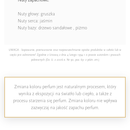
Nuty głowy: gruszka
Nuty serca: jaśmin
Nuty bazy: drzewo sandałowe , piżmo
UWAGA - kopiowanie, przetwarzanie oraz rozpowszechnianie opisów produktów w całości lub w
części jest zabronione! Zgodnie z Ustawą z dnia 4 lutego 1994 r. o prawie autorskim i prawach
pokrewnych (Dz. U. z 2006 e. Nr 90, poz. 631 z późn. zm.)
Zmiana koloru perfum jest naturalnym procesem, który
wynika z ekspozycji na światło lub ciepło, a także z
procesu starzenia się perfum. Zmiana koloru nie wpływa
zazwyczaj na jakość zapachu perfum.