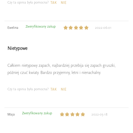
Czy ta opinia była pomocna?
TAK
NIE
Zweryfikowany zakup
Ewelina
2022-06-01
Nietypowe
Całkiem nietypowy zapach, najbardziej przebija się zapach gruszki,
później czuć kwiaty. Bardzo przyjemny, letni i nienachalny.
Czy ta opinia była pomocna?
TAK
NIE
Zweryfikowany zakup
Maja
2022-05-18