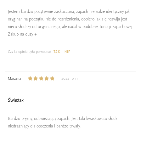
Jestem bardzo pozytywnie zaskoczona, zapach niemalże identyczny jak
oryginał, na początku nie do rozróżnienia, dopiero jak się rozwija jest
nieco słodszy od oryginalnego, ale nadal w podobnej tonacji zapachowej.
Zakup na duży +
Czy ta opinia była pomocna?
TAK
NIE
Marzena
2022-10-11
Świeżak
Bardzo piękny, odswieżający zapach. Jest taki kwaskowato-słodki,
niedrażniący dla otoczenia i bardzo trwały.