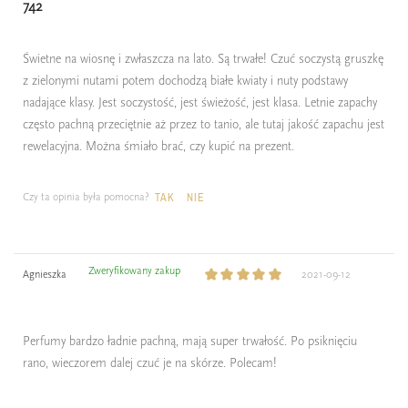
742
Świetne na wiosnę i zwłaszcza na lato. Są trwałe! Czuć soczystą gruszkę
z zielonymi nutami potem dochodzą białe kwiaty i nuty podstawy
nadające klasy. Jest soczystość, jest świeżość, jest klasa. Letnie zapachy
często pachną przeciętnie aż przez to tanio, ale tutaj jakość zapachu jest
rewelacyjna. Można śmiało brać, czy kupić na prezent.
Czy ta opinia była pomocna?
TAK
NIE
Zweryfikowany zakup
Agnieszka
2021-09-12
Perfumy bardzo ładnie pachną, mają super trwałość. Po psiknięciu
rano, wieczorem dalej czuć je na skórze. Polecam!