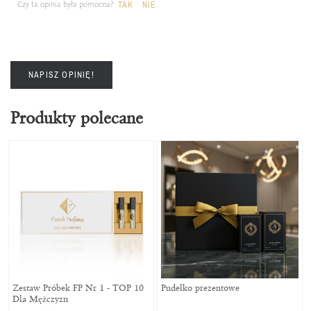
Czy ta opinia była pomocna?
TAK
NIE
NAPISZ OPINIĘ!
Produkty polecane
Zestaw Próbek FP Nr 1 - TOP 10
Pudełko prezentowe
Dla Mężczyzn