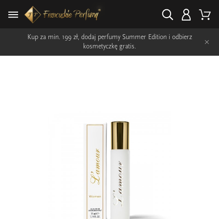
Kup za min. 199 zł, dodaj perfumy Summer Edition i odbierz
×
kosmetyczkę gratis.