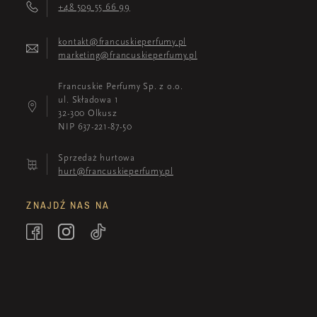
+48 509 55 66 99
kontakt@francuskieperfumy.pl
marketing@francuskieperfumy.pl
Francuskie Perfumy Sp. z o.o.
ul. Składowa 1
32-300 Olkusz
NIP 637-221-87-50
Sprzedaż hurtowa
hurt@francuskieperfumy.pl
ZNAJDŹ NAS NA