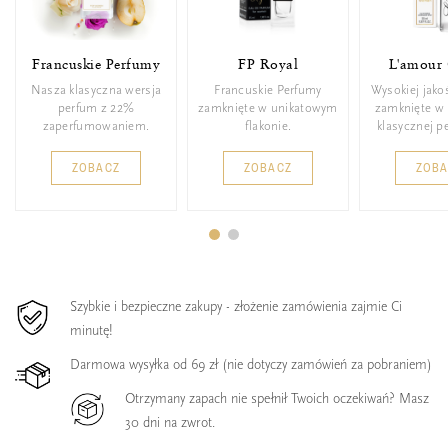
Francuskie Perfumy
FP Royal
L'amour 
Nasza klasyczna wersja
Francuskie Perfumy
Wysokiej jako
perfum z 22%
zamknięte w unikatowym
zamknięte w 
zaperfumowaniem.
flakonie.
klasycznej p
ZOBACZ
ZOBACZ
ZOB
Szybkie i bezpieczne zakupy - złożenie zamówienia zajmie Ci
minutę!
Darmowa wysyłka od 69 zł (nie dotyczy zamówień za pobraniem)
Otrzymany zapach nie spełnił Twoich oczekiwań? Masz
30 dni na zwrot.