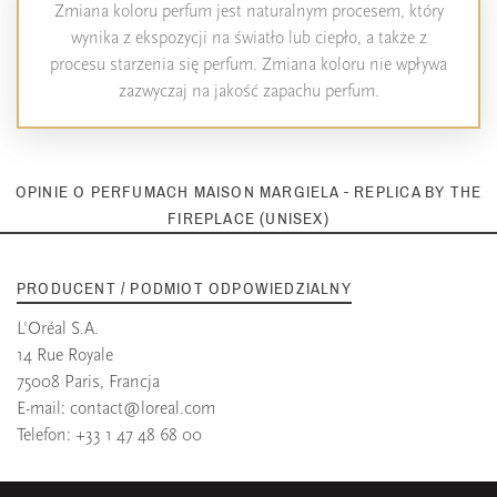
Zmiana koloru perfum jest naturalnym procesem, który
wynika z ekspozycji na światło lub ciepło, a także z
procesu starzenia się perfum. Zmiana koloru nie wpływa
zazwyczaj na jakość zapachu perfum.
OPINIE O PERFUMACH MAISON MARGIELA - REPLICA BY THE
FIREPLACE (UNISEX)
PRODUCENT / PODMIOT ODPOWIEDZIALNY
L'Oréal S.A.
14 Rue Royale
75008 Paris, Francja
E-mail:
contact@loreal.com
Telefon: +33 1 47 48 68 00