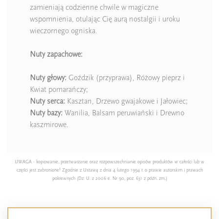
zamieniają codzienne chwile w magiczne
wspomnienia, otulając Cię aurą nostalgii i uroku
wieczornego ogniska.
Nuty zapachowe:
Nuty głowy:
Goździk (przyprawa), Różowy pieprz i
Kwiat pomarańczy;
Nuty serca:
Kasztan, Drzewo gwajakowe i Jałowiec;
Nuty bazy:
Wanilia, Balsam peruwiański i Drewno
kaszmirowe.
UWAGA - kopiowanie, przetwarzanie oraz rozpowszechnianie opisów produktów w całości lub w
części jest zabronione! Zgodnie z Ustawą z dnia 4 lutego 1994 r. o prawie autorskim i prawach
pokrewnych (Dz. U. z 2006 e. Nr 90, poz. 631 z późn. zm.)