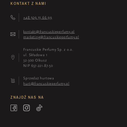
KONTAKT Z NAMI
+48 509 55 66 99
kontakt@francuskieperfumy.pl
marketing@francuskieperfumy.pl
Francuskie Perfumy Sp. z o.o.
ul. Składowa 1
32-300 Olkusz
NIP 637-221-87-50
Sprzedaż hurtowa
hurt@francuskieperfumy.pl
ZNAJDŹ NAS NA