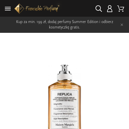
Kup za min. 199 zł, dodaj perfumy Summer Edition i odbierz
×
kosmetyczkę gratis.