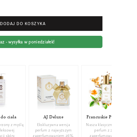
DODAJ DO KOSZYKA
z - wysyłka w poniedziałek!
do ciała
AJ Deluxe
Francuskie Perfumy
rzony z myślą
Ekskluzywna wersja
Nasza klasyczna wersja
leksowej
perfum z najwyższym
perfum z 22%
cji skóry.
zaperfumowaniem 26%.
zaperfumowaniem.