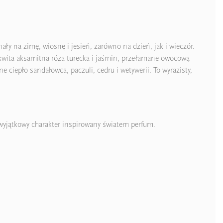
ły na zimę, wiosnę i jesień, zarówno na dzień, jak i wieczór.
zkwita aksamitna róża turecka i jaśmin, przełamane owocową
 ciepło sandałowca, paczuli, cedru i wetywerii. To wyrazisty,
 wyjątkowy charakter inspirowany światem perfum.