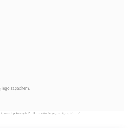
ę jego zapachem.
 i prawach pokrewnych (Dz. U. z 2006 e. Nr 90, poz. 631 z późn. zm.)