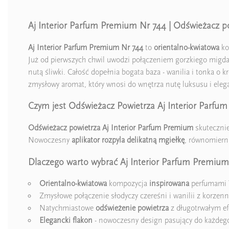
Aj Interior Parfum Premium Nr 744 | Odświeżacz po
Aj Interior Parfum Premium Nr 744
to
orientalno-kwiatowa
ko
Już od pierwszych chwil uwodzi połączeniem gorzkiego migda
nutą śliwki. Całość dopełnia bogata baza - wanilia i tonka o 
zmysłowy aromat, który wnosi do wnętrza nutę luksusu i elega
Czym jest Odświeżacz Powietrza Aj Interior Parfu
Odświeżacz powietrza Aj Interior Parfum Premium
skuteczni
Nowoczesny
aplikator rozpyla delikatną mgiełkę
, równomierni
Dlaczego warto wybrać Aj Interior Parfum Premium
Orientalno-kwiatowa
kompozycja
inspirowana
perfumami T
Zmysłowe połączenie słodyczy czereśni i wanilii z korzen
Natychmiastowe
odświeżenie powietrza
z długotrwałym e
Elegancki flakon
- nowoczesny design pasujący do każdeg