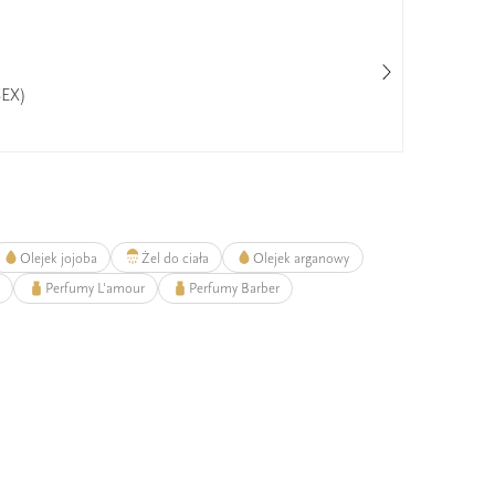
SEX)
Lan
25%
Olejek jojoba
Żel do ciała
Olejek arganowy
y
Perfumy L'amour
Perfumy Barber