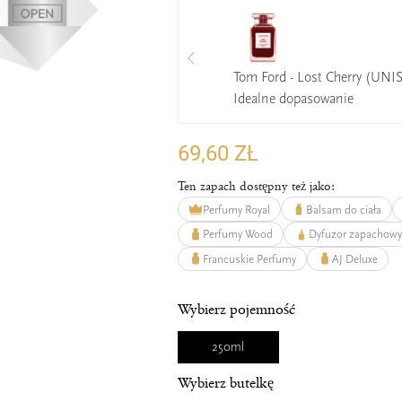
Tom Ford - Lost Cherry (UNI
Idealne dopasowanie
69,60 ZŁ
Ten zapach dostępny też jako:
Perfumy Royal
Balsam do ciała
Perfumy Wood
Dyfuzor zapachow
Francuskie Perfumy
AJ Deluxe
Wybierz pojemność
250ml
Wybierz butelkę