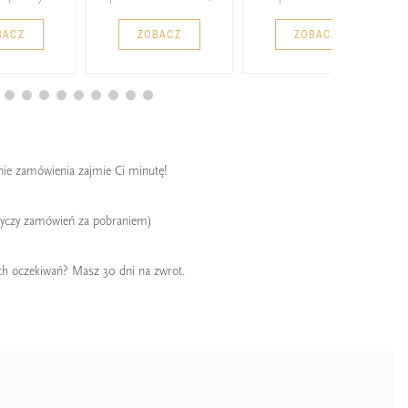
BACZ
ZOBACZ
ZOBACZ
enie zamówienia zajmie Ci minutę!
tyczy zamówień za pobraniem)
ch oczekiwań? Masz 30 dni na zwrot.