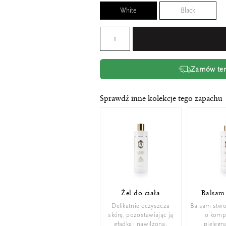
White
Black
Zamów tera
Sprawdź inne kolekcje tego zapachu
Żel do ciała
Balsam 
Delikatnie oczyszcza
Balsam stwo
skórę, pozostawiając ją
o komp
gładką i nawilżoną.
pielęgna