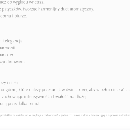
acz do wyglądu wnętrza.
 patyczków, tworząc harmonijny duet aromatyczny.
 domu i biurze.
 i elegancją.
harmonii.
arakter.
 wyrafinowania.
zy i ciała.
dgórne, które należy przesunąć w dwie strony, aby w pełni cieszyć si
zachowując intensywność i trwałość na dłużej.
odą przez kilka minut.
duktów w całości lub w części jest zabronione! Zgodnie z Ustawą z dnia 4 lutego 1994 r. o prawie autorskim