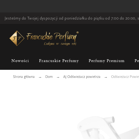
Jesteśmy do Twojej dyspozycji od poniedziałku do piątku od 7:00 do 20:00, s
Nowości
Francuskie Perfumy
Perfumy Premium
P
Strona główna
Dom
AJ Odświeżacz powietrza
Odświeżacz Powiet