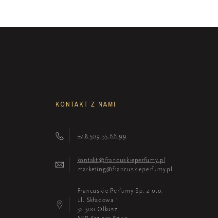
KONTAKT Z NAMI
+48 509 55 66 99
kontakt@francuskieperfumy.pl
marketing@francuskieperfumy.pl
Francuskie Perfumy Sp. z o.o.
ul. Składowa 1
32-300 Olkusz