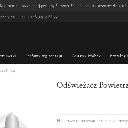
Kup za min. 199 zł, dodaj perfumy Summer Edition i odbierz kosmetyczkę gratis
oboty 7:00 - 15:00.
+48 509 55 66 99
erfumetki
Perfumy wg rodzaju
Zestawy Próbek
Brutalny 
rza Nr 744
Odświeżacz Powietr
Najlepsze dopasowanie nut zapachowy