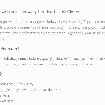
wietrza inspirowany Tom Ford - Lost Cherry
mpozycja, która otula wnętrze słodyczą i zmysłowością. Zapach doskona
łu z soczystą czereśnią i likierem wiśniowym. W sercu kompozycji ro
kremowej słodyczy, korzenny akcent cynamonu i goździka, oraz szlachetne
ncji.
m Premium?
e
neutralizuje niepożądane zapachy
, jednocześnie nadając przestrzeni
e wypełniając wnętrze aromatem - bez użycia prądu czy ognia.
?
om Ford - Lost Cherry.
ną głębią przypraw i szlachetnym drzewem.
fektem.
o wnętrza.