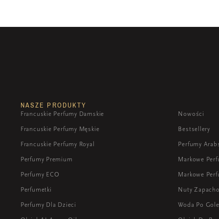
NASZE PRODUKTY
Francuskie Perfumy Damskie
Nowości
Francuskie Perfumy Męskie
Bestsellery
Francuskie Perfumy Royal
Perfumy Arab
Perfumy Premium
Markowe Per
Perfumy ECO
Markowe Perf
Perfumetki
Nuty Zapach
Perfumy Dla Dzieci
Woda Po Gole