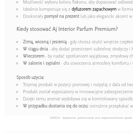
Możliwość wyboru koloru flakonu, aby dopasować odśwież
Idealnie komponuje się z
dyfuzorem zapachowym
w formie
Doskonały
pomysł na prezent
lub jako elegancki akcent w
Kiedy stosować Aj Interior Parfum Premium?
Zimą, wiosną i jesienią
- gdy chcesz otulić wnętrze ciepłem
W ciągu dnia
- aby dodać przestrzeni subtelnej słodyczy i 
Wieczorem
- by nadać spotkaniom wyjątkowy, zmysłowy ch
W salonie i sypialni
- dla stworzenia atmosfery komfortu i
Sposób użycia:
Trzymaj produkt w pozycji pionowej i rozpylaj z dala od twar
Produkt został wyposażony w innowacyjne zabezpieczenie o
Dzięki temu aromat wydobywa się w kontrolowany sposób, 
W przypadku dostania się do oczu:
ostrożnie przepłukać w
UWAGA - kopiowanie, przetwarzanie oraz rozpowszechnianie opisów pro