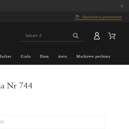
×
.
Opakowania prezentowe
Barber
Ciało
Dom
Auto
Markowe perfumy
za Nr 744
ch