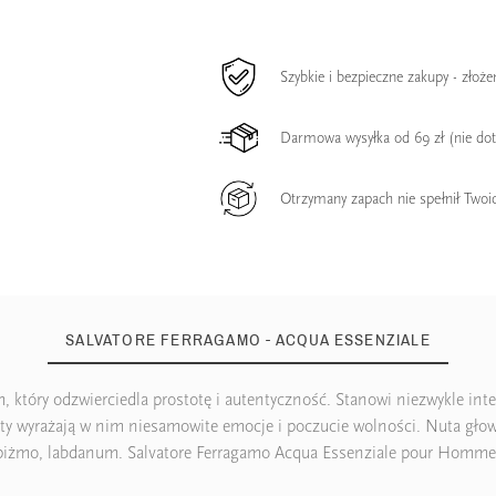
Szybkie i bezpieczne zakupy - złoż
Darmowa wysyłka od 69 zł (nie do
Otrzymany zapach nie spełnił Twoi
SALVATORE FERRAGAMO - ACQUA ESSENZIALE
tóry odzwierciedla prostotę i autentyczność. Stanowi niezwykle inter
y wyrażają w nim niesamowite emocje i poczucie wolności. Nuta głowy:
piżmo, labdanum. Salvatore Ferragamo Acqua Essenziale pour Homme - 