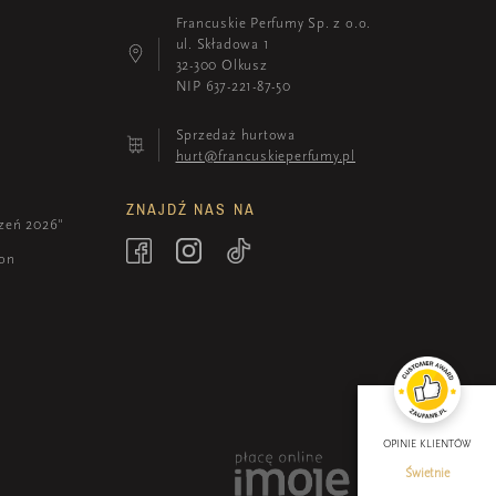
Francuskie Perfumy Sp. z o.o.
ul. Składowa 1
32-300 Olkusz
NIP 637-221-87-50
Sprzedaż hurtowa
hurt@francuskieperfumy.pl
ZNAJDŹ NAS NA
zeń 2026"
ion
OPINIE KLIENTÓW
Świetnie