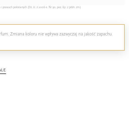
 i prawach pokrewnych (Dz. U. z 2006 e. Nr 90, poz. 631 z późn. zm.)
perfum. Zmiana koloru nie wpływa zazwyczaj na jakość zapachu
ALE