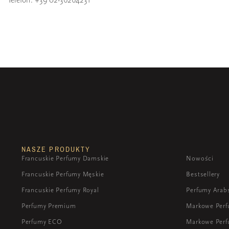
NASZE PRODUKTY
Francuskie Perfumy Damskie
Nowości
Francuskie Perfumy Męskie
Bestsellery
Francuskie Perfumy Royal
Perfumy Arab
Perfumy Premium
Markowe Per
Perfumy ECO
Markowe Perf