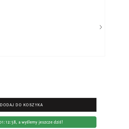
Cha
50
799
Prz
DODAJ DO KOSZYKA
01:12:57
, a wyślemy jeszcze dziś!