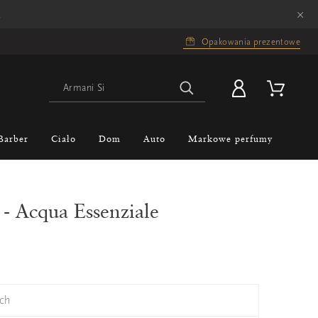
×
.
Opakowania prezentowe
Barber
Ciało
Dom
Auto
Markowe perfumy
- Acqua Essenziale
ch