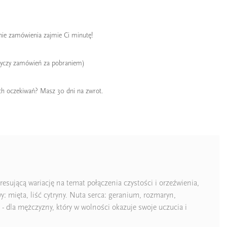
enie zamówienia zajmie Ci minutę!
tyczy zamówień za pobraniem)
ch oczekiwań? Masz 30 dni na zwrot.
esującą wariację na temat połączenia czystości i orzeźwienia,
 mięta, liść cytryny. Nuta serca: geranium, rozmaryn,
dla mężczyzny, który w wolności okazuje swoje uczucia i