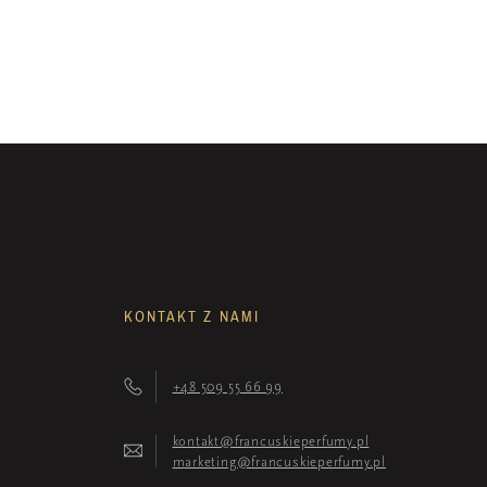
KONTAKT Z NAMI
+48 509 55 66 99
kontakt@francuskieperfumy.pl
marketing@francuskieperfumy.pl