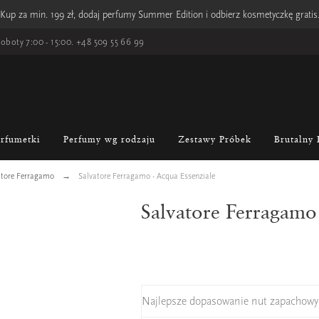
Kup za min. 199 zł, dodaj perfumy Summer Edition i odbierz kosmetyczkę gratis
oboty 7:00 - 15:00.
+48 509 55 66 99
erfumetki
Perfumy wg rodzaju
Zestawy Próbek
Brutalny 
atore Ferragamo
Salvatore Ferragamo - Acqua Essenziale
Salvatore Ferragamo 
Najlepsze dopasowanie nut zapachowy