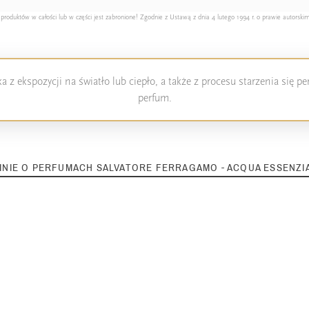
duktów w całości lub w części jest zabronione! Zgodnie z Ustawą z dnia 4 lutego 1994 r. o prawie autorskim
 z ekspozycji na światło lub ciepło, a także z procesu starzenia się 
perfum.
INIE O PERFUMACH SALVATORE FERRAGAMO - ACQUA ESSENZI