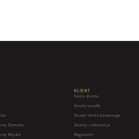
KLIENT
Konto klienta
Koszty wysyłki
skie
Numer konta bankowego
fumy Damskie
Zwroty i reklamacje
umy Męskie
Regulamin