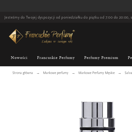
Jesteśmy do Twojej dyspozycji od poniedziałku do piątku od 7:00 do 20:00, s
Nowości
Francuskie Perfumy
Perfumy Premium
P
Strona główna
Markowe perfumy
Markowe Perfumy Męskie
Salv