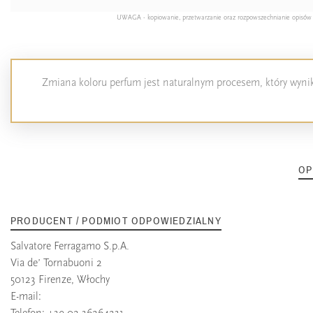
UWAGA - kopiowanie, przetwarzanie oraz rozpowszechnianie opisów pro
Zmiana koloru perfum jest naturalnym procesem, który wynika
OP
PRODUCENT / PODMIOT ODPOWIEDZIALNY
Salvatore Ferragamo S.p.A.
Via de’ Tornabuoni 2
50123 Firenze, Włochy
E-mail:
Telefon: +39 02-36264231