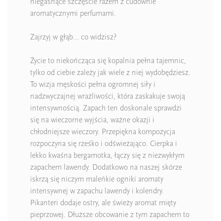
niegasnące szczęście razem z cudownie
aromatycznymi perfumami.
Zajrzyj w głąb… co widzisz?
Życie to niekończąca się kopalnia pełna tajemnic,
tylko od ciebie zależy jak wiele z niej wydobędziesz.
To wizja męskości pełna ogromnej siły i
nadzwyczajnej wrażliwości, która zaskakuje swoją
intensywnością. Zapach ten doskonale sprawdzi
się na wieczorne wyjścia, ważne okazji i
chłodniejsze wieczory. Przepiękna kompozycja
rozpoczyna się rześko i odświeżająco. Cierpka i
lekko kwaśna bergamotka, łączy się z niezwykłym
zapachem lawendy. Dodatkowo na naszej skórze
iskrzą się niczym maleńkie ogniki aromaty
intensywnej w zapachu lawendy i kolendry.
Pikanteri dodaje ostry, ale świeży aromat mięty
pieprzowej. Dłuższe obcowanie z tym zapachem to