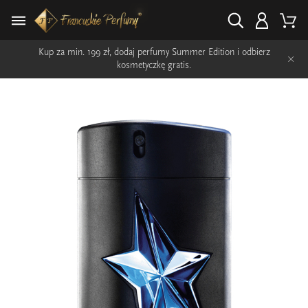
Kup za min. 199 zł, dodaj perfumy Summer Edition i odbierz
×
kosmetyczkę gratis.