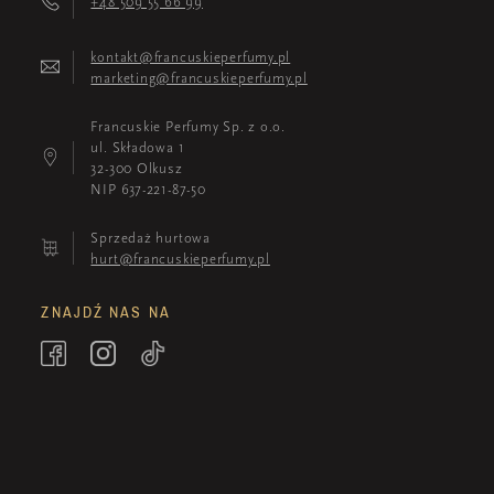
+48 509 55 66 99
kontakt@francuskieperfumy.pl
marketing@francuskieperfumy.pl
Francuskie Perfumy Sp. z o.o.
ul. Składowa 1
32-300 Olkusz
NIP 637-221-87-50
Sprzedaż hurtowa
hurt@francuskieperfumy.pl
ZNAJDŹ NAS NA