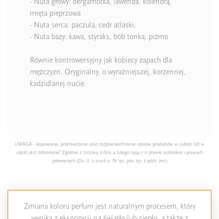
- Nuta głowy: bergamotka, lawenda, kolendrą,
mięta pieprzowa
- Nuta serca: paczula, cedr atlaski,
- Nuta bazy: kawa, styraks, bób tonka, piżmo
Równie kontrowersyjny jak kobiecy zapach dla
mężczyzn. Oryginalny, o wyraźniejszej, korzennej,
kadzidlanej nucie.
UWAGA - kopiowanie, przetwarzanie oraz rozpowszechnianie opisów produktów w całości lub w
części jest zabronione! Zgodnie z Ustawą z dnia 4 lutego 1994 r. o prawie autorskim i prawach
pokrewnych (Dz. U. z 2006 e. Nr 90, poz. 631 z późn. zm.)
Zmiana koloru perfum jest naturalnym procesem, który
wynika z ekspozycji na światło lub ciepło, a także z