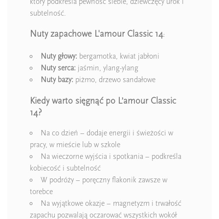
który podkreśla pewność siebie, dziewczęcy urok i
subtelność.
Nuty zapachowe L'amour Classic 14
:
Nuty głowy:
bergamotka, kwiat jabłoni
Nuty serca:
jaśmin, ylang-ylang
Nuty bazy:
piżmo, drzewo sandałowe
Kiedy warto sięgnąć po L’amour Classic
14?
Na co dzień – dodaje energii i świeżości w
pracy, w mieście lub w szkole
Na wieczorne wyjścia i spotkania – podkreśla
kobiecość i subtelność
W podróży – poręczny flakonik zawsze w
torebce
Na wyjątkowe okazje – magnetyzm i trwałość
zapachu pozwalają oczarować wszystkich wokół