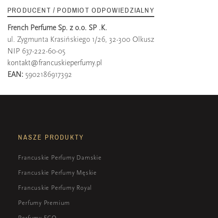
PRODUCENT / PODMIOT ODPOWIEDZIALNY
French Perfume Sp. z o.o. SP .K.
ul. Zygmunta Krasińskiego 1/26, 32-300 Olkusz
NIP 637-222-60-05
kontakt@francuskieperfumy.pl
EAN:
5902186917392
NASZE PRODUKTY
Francuskie Perfumy Damskie
Francuskie Perfumy Męskie
Francuskie Perfumy Royal
Perfumy Premium
Perfumy ECO