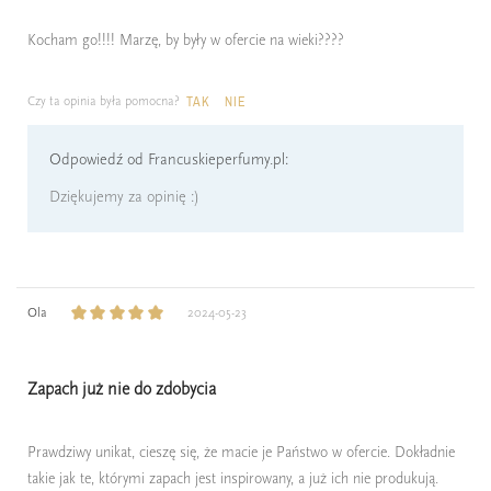
Kocham go!!!! Marzę, by były w ofercie na wieki????
Czy ta opinia była pomocna?
TAK
NIE
Odpowiedź od Francuskieperfumy.pl:
Dziękujemy za opinię :)
Ola
2024-05-23
Zapach już nie do zdobycia
Prawdziwy unikat, cieszę się, że macie je Państwo w ofercie. Dokładnie
takie jak te, którymi zapach jest inspirowany, a już ich nie produkują.