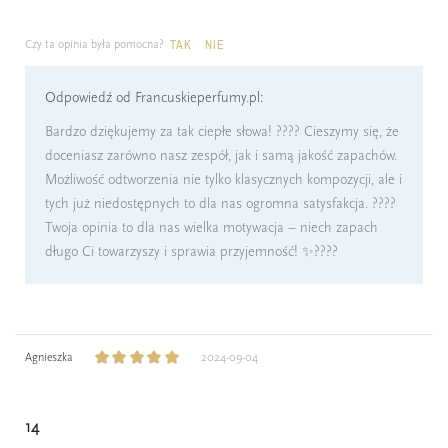
Czy ta opinia była pomocna?
TAK
NIE
Odpowiedź od Francuskieperfumy.pl:
Bardzo dziękujemy za tak ciepłe słowa! ???? Cieszymy się, że
doceniasz zarówno nasz zespół, jak i samą jakość zapachów.
Możliwość odtworzenia nie tylko klasycznych kompozycji, ale i
tych już niedostępnych to dla nas ogromna satysfakcja. ????
Twoja opinia to dla nas wielka motywacja – niech zapach
długo Ci towarzyszy i sprawia przyjemność! ✨????
Agnieszka
2024-09-04
14