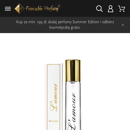
Kup za min. 199 zł, dodaj perfumy Summer Edition i odbierz
×
kosmetyczkę gratis.