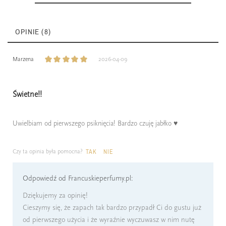
OPINIE (8)
Marzena
2026-04-09
Świetne!!
Uwielbiam od pierwszego psiknięcia! Bardzo czuję jabłko ♥️
Czy ta opinia była pomocna?
TAK
NIE
Odpowiedź od Francuskieperfumy.pl:
Dziękujemy za opinię!
Cieszymy się, że zapach tak bardzo przypadł Ci do gustu już
od pierwszego użycia i że wyraźnie wyczuwasz w nim nutę