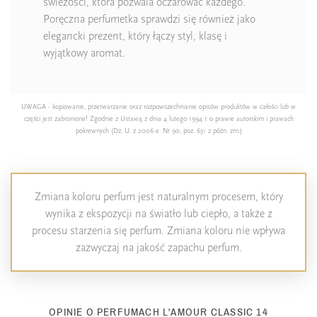
świeżości, która pozwala oczarować każdego.
Poręczna perfumetka sprawdzi się również jako
elegancki prezent, który łączy styl, klasę i
wyjątkowy aromat.
UWAGA - kopiowanie, przetwarzanie oraz rozpowszechnianie opisów produktów w całości lub w
części jest zabronione! Zgodnie z Ustawą z dnia 4 lutego 1994 r. o prawie autorskim i prawach
pokrewnych (Dz. U. z 2006 e. Nr 90, poz. 631 z późn. zm.)
Zmiana koloru perfum jest naturalnym procesem, który
wynika z ekspozycji na światło lub ciepło, a także z
procesu starzenia się perfum. Zmiana koloru nie wpływa
zazwyczaj na jakość zapachu perfum.
OPINIE O PERFUMACH L'AMOUR CLASSIC 14