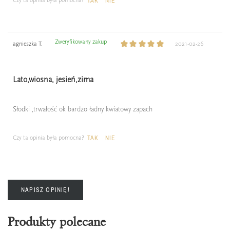
TAK
NIE
Zweryfikowany zakup
agnieszka T.
2021-02-26
Lato,wiosna, jesień,zima
Słodki ,trwałość ok bardzo ładny kwiatowy zapach
Czy ta opinia była pomocna?
TAK
NIE
NAPISZ OPINIĘ!
Produkty polecane