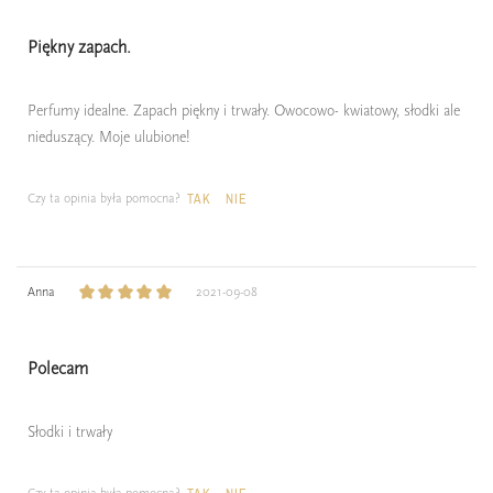
Piękny zapach.
Perfumy idealne. Zapach piękny i trwały. Owocowo- kwiatowy, słodki ale
nieduszący. Moje ulubione!
Czy ta opinia była pomocna?
TAK
NIE
Anna
2021-09-08
Polecam
Słodki i trwały
Czy ta opinia była pomocna?