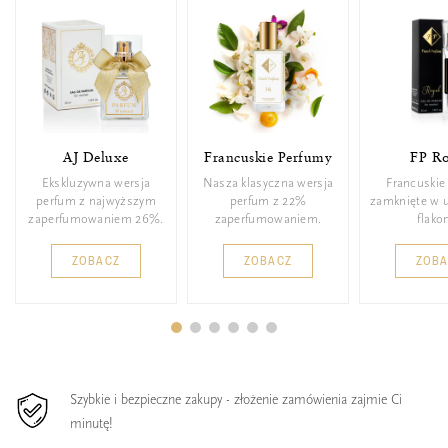
AJ Deluxe
Francuskie Perfumy
FP Ro
Ekskluzywna wersja
Nasza klasyczna wersja
Francuskie
perfum z najwyższym
perfum z 22%
zamknięte w 
zaperfumowaniem 26%.
zaperfumowaniem.
flakon
ZOBACZ
ZOBACZ
ZOB
Szybkie i bezpieczne zakupy - złożenie zamówienia zajmie Ci
minutę!