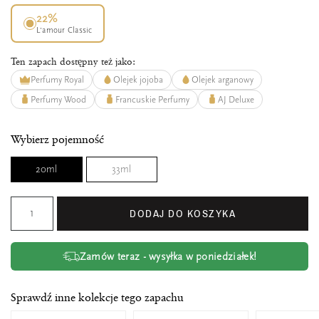
22%
L’amour Classic
Ten zapach dostępny też jako:
Perfumy Royal
Olejek jojoba
Olejek arganowy
Perfumy Wood
Francuskie Perfumy
AJ Deluxe
Wybierz pojemność
20ml
33ml
DODAJ DO KOSZYKA
Zamów teraz - wysyłka w poniedziałek!
Sprawdź inne kolekcje tego zapachu