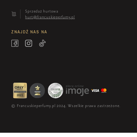
Sprzedaż hurtowa
hurt@francuskieperfumy.pl
ZNAJDŹ NAS NA
© Francuskieperfumy.pl 2024. Wszelkie prawa zastrzeżone.