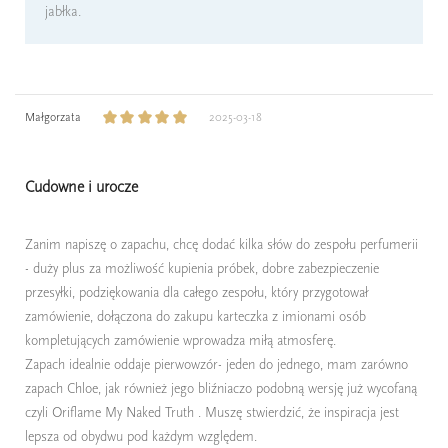
jabłka.
Małgorzata
2025-03-18
Cudowne i urocze
Zanim napiszę o zapachu, chcę dodać kilka słów do zespołu perfumerii
- duży plus za możliwość kupienia próbek, dobre zabezpieczenie
przesyłki, podziękowania dla całego zespołu, który przygotował
zamówienie, dołączona do zakupu karteczka z imionami osób
kompletujących zamówienie wprowadza miłą atmosferę.
Zapach idealnie oddaje pierwowzór- jeden do jednego, mam zarówno
zapach Chloe, jak również jego bliźniaczo podobną wersję już wycofaną
czyli Oriflame My Naked Truth . Muszę stwierdzić, że inspiracja jest
lepsza od obydwu pod każdym względem.