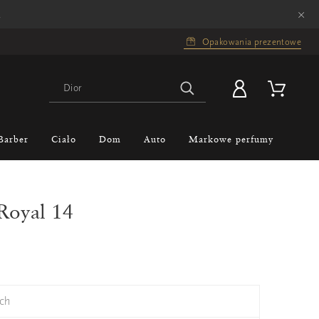
×
.
Opakowania prezentowe
Barber
Ciało
Dom
Auto
Markowe perfumy
Royal 14
ch