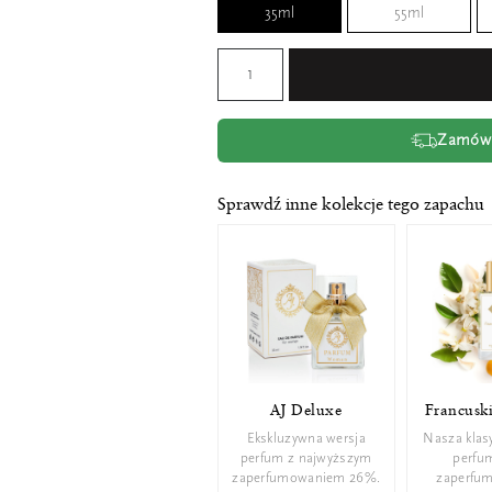
35ml
55ml
Zamów t
Sprawdź inne kolekcje tego zapachu
AJ Deluxe
Francusk
Ekskluzywna wersja
Nasza klas
perfum z najwyższym
perfu
zaperfumowaniem 26%.
zaperfu