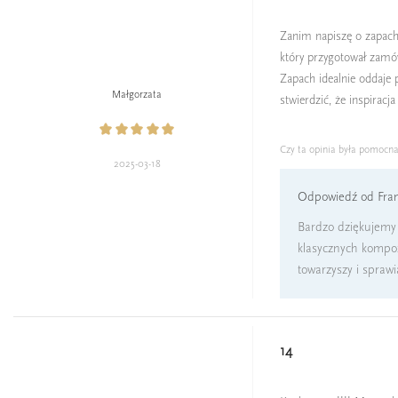
Zanim napiszę o zapachu
który przygotował zamó
Zapach idealnie oddaje
Małgorzata
stwierdzić, że inspirac
Czy ta opinia była pomocn
2025-03-18
Odpowiedź od Fran
Bardzo dziękujemy 
klasycznych kompozy
towarzyszy i spraw
14