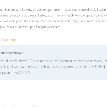
, chcę dodać kilka słów do zespołu perfumerii - duży plus za możliwość kupienia
wienie, dołączona do zakupu karteczka z imionami osób kompletujących zamówi
 pierwowzór- jeden do jednego, mam zarówno zapach Chloe, jak również jego bli
ja jest lepsza od obydwu pod każdym względem.
a?
TAK
NIE
cuskieperfumy.pl:
za tak ciepłe słowa! ???? Cieszymy się, że doceniasz zarówno nasz zespół, ja
cji, ale i tych już niedostępnych to dla nas ogromna satysfakcja. ???? Twoj
ia przyjemność! ✨????