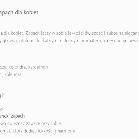
apach dla kobiet
ja
dla kobiet. Zapach łączy w sobie lekkość, świeżość i subtelną eleganc
wyjątkowo, otulone delikatnym, radosnym aromatem, który dodaje pewnoś
za, kolendra, kardamon
n, kolendra
4?
gii
gancki zapach
owa świeżość zawsze przy Tobie
omat, który dodaje lekkości i harmonii