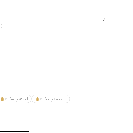
T)
Pri
50
Perfumy Wood
Perfumy L'amour