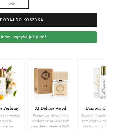
106ml
DODAJ DO KOSZYKA
eraz - wysyłka już jutro!
ie Perfumy
AJ Deluxe Wood
L'amour Classic
yczna wersja
Perfumy w drewnianej
Wysokiej jakości perfumy
m z 22%
odsłonie z najwyższym
zamknięte w poręcznej,
mowaniem.
zaperfumowaniem 26%.
klasycznej perfumetce.