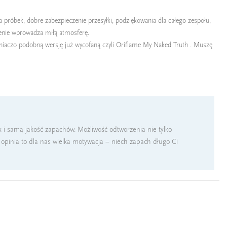
 próbek, dobre zabezpieczenie przesyłki, podziękowania dla całego zespołu,
enie wprowadza miłą atmosferę.
źniaczo podobną wersję już wycofaną czyli Oriflame My Naked Truth . Muszę
k i samą jakość zapachów. Możliwość odtworzenia nie tylko
a opinia to dla nas wielka motywacja – niech zapach długo Ci