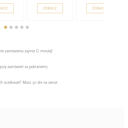
BACZ
ZOBACZ
ZOBACZ
enie zamówienia zajmie Ci minutę!
tyczy zamówień za pobraniem)
ch oczekiwań? Masz 30 dni na zwrot.