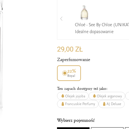
Chloé - See By Chloe (UNIKA
Idealne dopasowanie
29,00 ZŁ
Zaperfumowanie
22%
Royal
Ten zapach dostępny też jako:
Olejek jojoba
Olejek arganowy
Francuskie Perfumy
AJ Deluxe
Wybierz pojemność