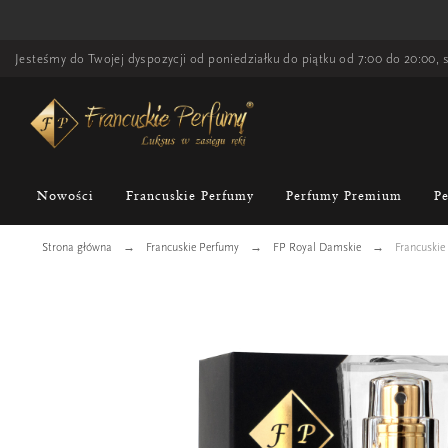
Jesteśmy do Twojej dyspozycji od poniedziałku do piątku od 7:00 do 20:00, s
Nowości
Francuskie Perfumy
Perfumy Premium
P
Strona główna
Francuskie Perfumy
FP Royal Damskie
Francuskie