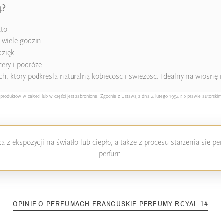
4?
ato
 wiele godzin
dzięk
ery i podróże
, który podkreśla naturalną kobiecość i świeżość. Idealny na wiosnę i 
duktów w całości lub w części jest zabronione! Zgodnie z Ustawą z dnia 4 lutego 1994 r. o prawie autorskim
 z ekspozycji na światło lub ciepło, a także z procesu starzenia się 
perfum.
OPINIE O PERFUMACH FRANCUSKIE PERFUMY ROYAL 14