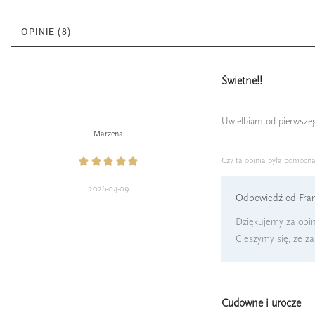
OPINIE (8)
Świetne!!
Uwielbiam od pierwszego
Marzena
Czy ta opinia była pomocn
2026-04-09
Odpowiedź od Fran
Dziękujemy za opin
Cieszymy się, że z
Cudowne i urocze