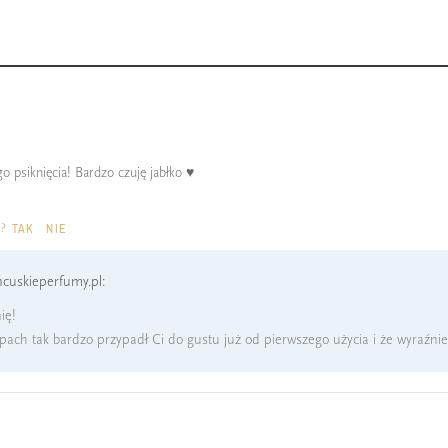
 psiknięcia! Bardzo czuję jabłko ♥️
a?
TAK
NIE
cuskieperfumy.pl:
ię!
apach tak bardzo przypadł Ci do gustu już od pierwszego użycia i że wyraźni