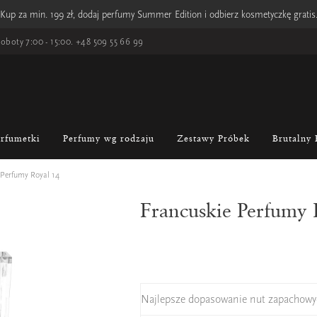
Kup za min. 199 zł, dodaj perfumy Summer Edition i odbierz kosmetyczkę gratis
oboty 7:00 - 15:00.
+48 509 55 66 99
erfumetki
Perfumy wg rodzaju
Zestawy Próbek
Brutalny 
 Perfumy Royal 14
Francuskie Perfumy 
Najlepsze dopasowanie nut zapachowy