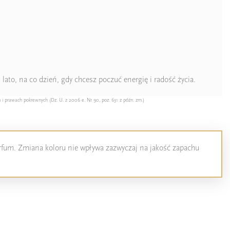
lato, na co dzień, gdy chcesz poczuć energię i radość życia.
 i prawach pokrewnych (Dz. U. z 2006 e. Nr 90, poz. 631 z późn. zm.)
perfum. Zmiana koloru nie wpływa zazwyczaj na jakość zapachu