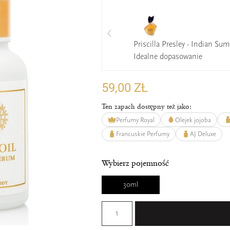
Priscilla Presley - Indian Su
Idealne dopasowanie
59,00 ZŁ
Ten zapach dostępny też jako:
Perfumy Royal
Olejek jojoba
Francuskie Perfumy
AJ Deluxe
Wybierz pojemność
30ml