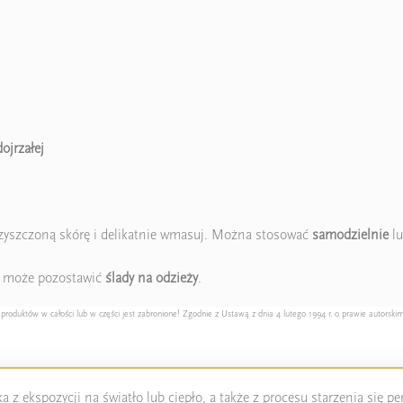
dojrzałej
yszczoną skórę i delikatnie wmasuj. Można stosować
samodzielnie
lu
 – może pozostawić
ślady na odzieży
.
duktów w całości lub w części jest zabronione! Zgodnie z Ustawą z dnia 4 lutego 1994 r. o prawie autorskim
 z ekspozycji na światło lub ciepło, a także z procesu starzenia się 