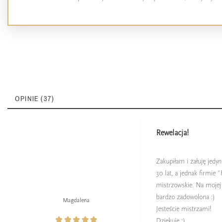
OPINIE (37)
Rewelacja!
Zakupiłam i żałuję jedy
30 lat, a jednak firmie 
mistrzowskie. Na mojej s
bardzo zadowolona :)
Magdalena
Jesteście mistrzami!
Dziękuję :)