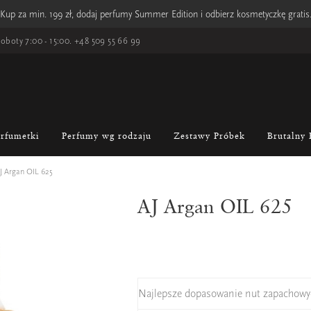
Kup za min. 199 zł, dodaj perfumy Summer Edition i odbierz kosmetyczkę gratis
oboty 7:00 - 15:00.
+48 509 55 66 99
erfumetki
Perfumy wg rodzaju
Zestawy Próbek
Brutalny 
J Argan OIL 625
AJ Argan OIL 625
Najlepsze dopasowanie nut zapachowy