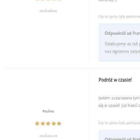
2026-06-05
Czy ta opinia była pomocn
Odpowiedź od Fran
Dziękujemy za tak p
nas ogromna satysfa
Podróż w czasie!
Jestem oczarowana tym 
się w czasie! Już trzec
Paulina
Czy ta opinia była pomocn
2026-02-20
Odpowiedź od Fran