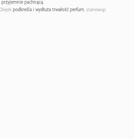
i przyjemnie pachnącą
.
 Olejek
podkreśla i wydłuża trwałość perfum
, stanowiąc