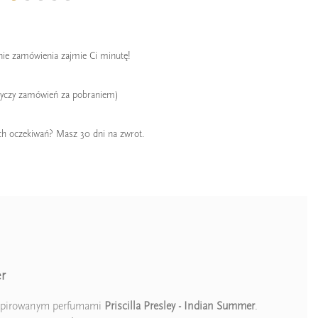
enie zamówienia zajmie Ci minutę!
tyczy zamówień za pobraniem)
ch oczekiwań? Masz 30 dni na zwrot.
er
nspirowanym perfumami
Priscilla Presley - Indian Summer
.