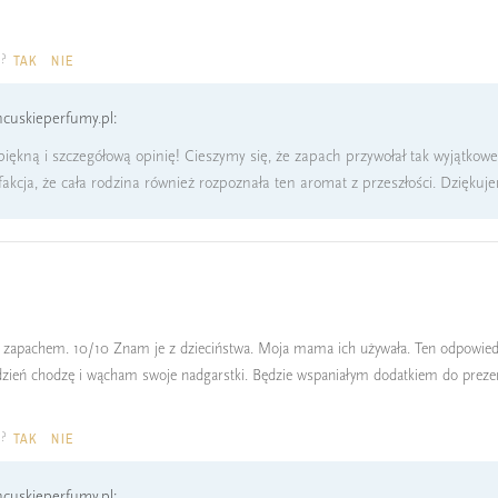
a?
TAK
NIE
cuskieperfumy.pl:
iękną i szczegółową opinię! Cieszymy się, że zapach przywołał tak wyjątkowe
kcja, że cała rodzina również rozpoznała ten aromat z przeszłości. Dziękujem
zapachem. 10/10 Znam je z dzieciństwa. Moja mama ich używała. Ten odpowiedni
i dzień chodzę i wącham swoje nadgarstki. Będzie wspaniałym dodatkiem do prez
a?
TAK
NIE
cuskieperfumy.pl: