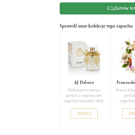
Zamów tera
Sprawdź inne kolekcje tego zapachu
AJ Deluxe
Francusk
Ekskluzywna wersja
Nasza klas
perfum z najwyższym
perfu
zaperfumowaniem 26%.
zaperfu
ZOBACZ
ZO