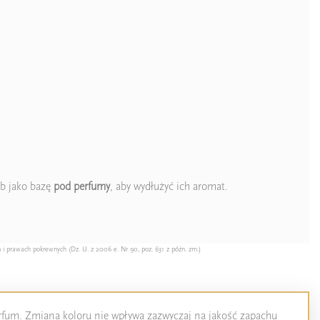
b jako bazę
pod perfumy
, aby wydłużyć ich aromat.
 i prawach pokrewnych (Dz. U. z 2006 e. Nr 90, poz. 631 z późn. zm.)
perfum. Zmiana koloru nie wpływa zazwyczaj na jakość zapachu