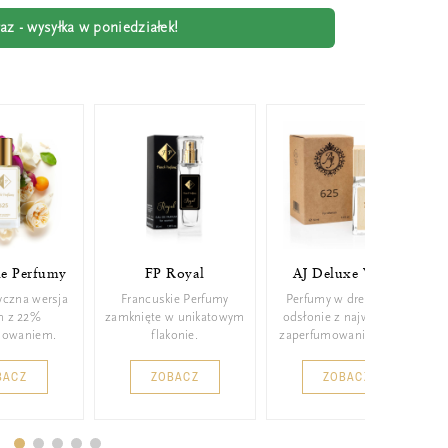
z - wysyłka w poniedziałek!
ie Perfumy
FP Royal
AJ Deluxe Wood
yczna wersja
Francuskie Perfumy
Perfumy w drewnianej
m z 22%
zamknięte w unikatowym
odsłonie z najwyższym
mowaniem.
flakonie.
zaperfumowaniem 26%.
BACZ
ZOBACZ
ZOBACZ