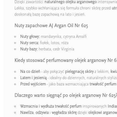
Dzięki zawartości
naturalnego olejku arganowego
intensywni
Lekka, szybko wchłaniająca się formuła chroni skórę przed
utr
doskonałą bazę zapachową na lato i jesień.
Nuty zapachowe AJ Argan Oil Nr 625
Nuty głowy:
mandarynka, cytryna Amalfi
Nuty serca:
fiołek, lotos, róża
Nuty bazy:
herbata, cedr Virginia
Kiedy stosować perfumowany olejek arganowy Nr 6
Na co dzień
- aby połączyć
pielęgnację skóry
z lekkim,
kwi
Latem i jesienią
- idealny do dziennych, naturalnych styliza
Przed wyjściem
- jako baza wzmacniająca
trwałość perfum
Dlaczego warto sięgnąć po olejek arganowy Nr 625
Wzmacnia i wydłuża trwałość perfum
inspirowanych
Indi
Nawilża
,
odżywia
i
wygładza skórę
dzięki
olejkowi argano