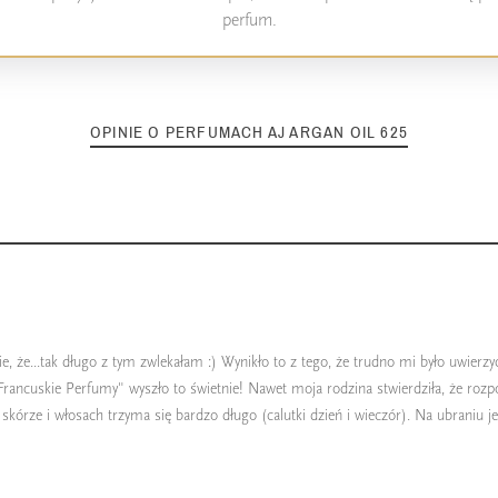
perfum.
OPINIE O PERFUMACH AJ ARGAN OIL 625
nie, że...tak długo z tym zwlekałam :) Wynikło to z tego, że trudno mi było uwie
"Francuskie Perfumy" wyszło to świetnie! Nawet moja rodzina stwierdziła, że rozp
kórze i włosach trzyma się bardzo długo (calutki dzień i wieczór). Na ubraniu jes