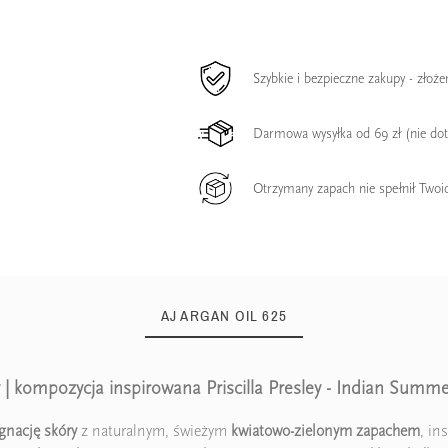
Szybkie i bezpieczne zakupy - złoż
Darmowa wysyłka od 69 zł (nie do
Otrzymany zapach nie spełnił Twoi
AJ ARGAN OIL 625
 | kompozycja inspirowana Priscilla Presley - Indian Summ
ęgnację skóry
z naturalnym, świeżym
kwiatowo-zielonym zapachem
, i