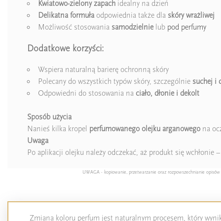
Kwiatowo-zielony zapach
idealny na dzień
Delikatna formuła
odpowiednia także dla
skóry wrażliwej
Możliwość stosowania
samodzielnie
lub
pod perfumy
Dodatkowe korzyści:
Wspiera naturalną barierę ochronną skóry
Polecany do wszystkich typów skóry, szczególnie
suchej i 
Odpowiedni do stosowania na
ciało, dłonie i dekolt
Sposób użycia
Nanieś kilka kropel
perfumowanego olejku arganowego
na ocz
Uwaga
Po aplikacji olejku należy odczekać, aż produkt się wchłonie
UWAGA - kopiowanie, przetwarzanie oraz rozpowszechnianie opisów pro
Zmiana koloru perfum jest naturalnym procesem, który wynika