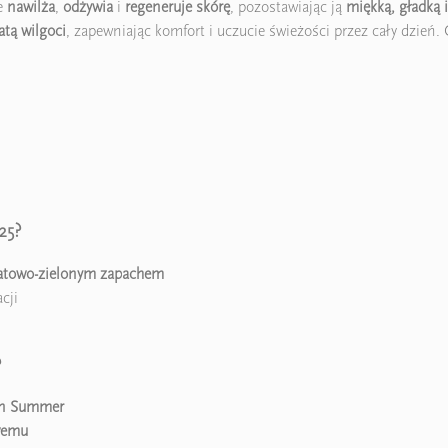
e
nawilża
,
odżywia
i
regeneruje skórę
, pozostawiając ją
miękką, gładką 
atą wilgoci
, zapewniając komfort i uczucie świeżości przez cały dzień.
25?
atowo-zielonym zapachem
cji
?
an Summer
wemu