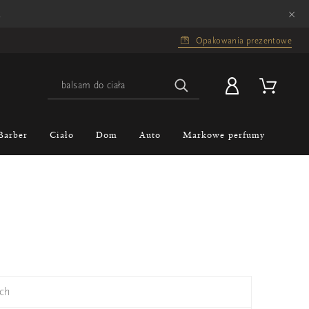
×
.
Opakowania prezentowe
Barber
Ciało
Dom
Auto
Markowe perfumy
ch