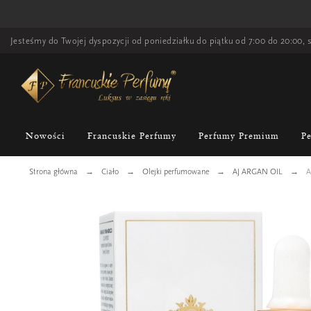
Jesteśmy do Twojej dyspozycji od poniedziałku do piątku od 7:00 do 20:00, s
Nowości
Francuskie Perfumy
Perfumy Premium
P
Strona główna
Ciało
Olejki perfumowane
AJ ARGAN OIL
A