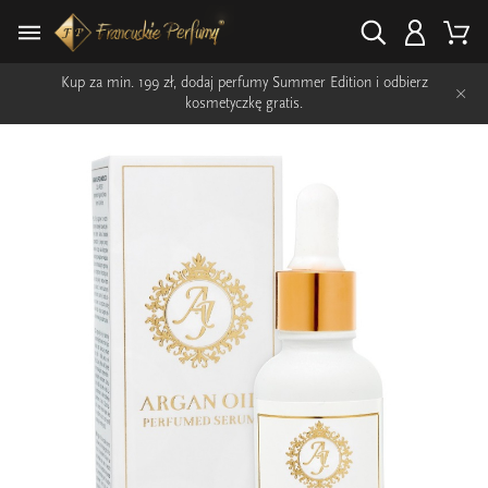
Kup za min. 199 zł, dodaj perfumy Summer Edition i odbierz
×
kosmetyczkę gratis.