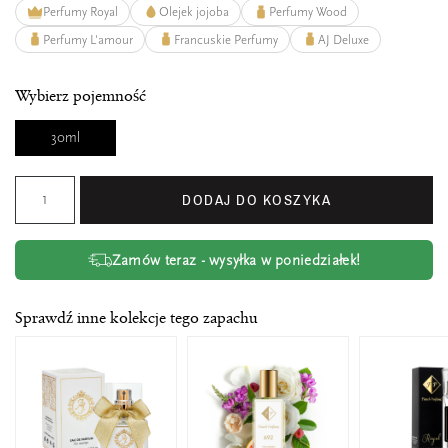
Perfumy Royal
Olejek jojoba
Perfumy Wood
Perfumy L'amour
Francuskie Perfumy
AJ Deluxe
Wybierz pojemność
30ml
DODAJ DO KOSZYKA
Zamów teraz - wysyłka w poniedziałek!
Sprawdź inne kolekcje tego zapachu