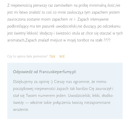
Z niepewnością pierwszy raz zamówiłam na próbę minimalną ilość,nie
jest mi łatwo znaleźć to coś co mnie zaskoczy,a tym zapachem jestem
zauroczona zostanie moim zapachem nr 1 .Zapach intensywnie
podkreślający ma ten pazurek uwodzicielski,nie duszący, po odczekaniu
jest świetny lekkość słodyczy i świeżości otula aż chce się otaczać w tych
aromatach,Zapach znalazł miejsce w mojej torebce na stałe ????.
Czy ta opinia była pomocna?
TAK
NIE
Odpowiedź od Francuskieperfumy.pl:
Dziękujemy za opinię :) Cieszy nas ogromnie, że mimo
początkowej niepewności zapach tak bardzo Cię zauroczył i
stał się Twoim numerem jeden. Uwodzicielski, lekki, słodko-
świeży — właśnie takie połączenia tworzą niezapomniane
wrażenie.