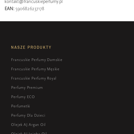
kontakt@francuskieperfumy.pl
EAN:
5906826237178
NASZE PRODUKTY
Francuskie Perfumy Damskie
Francuskie Perfumy Męskie
Francuskie Perfumy Royal
Perfumy Premium
Perfumy ECO
Perfumetki
Perfumy Dla Dzieci
Olejek AJ Argan Oil
Olejek AJ Jojoba Oil