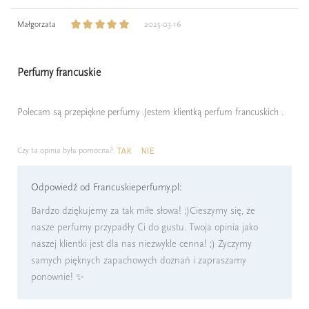
Małgorzata
2025-03-16
Perfumy francuskie
Polecam są przepiękne perfumy .Jestem klientką perfum francuskich .
Czy ta opinia była pomocna?
TAK
NIE
Odpowiedź od Francuskieperfumy.pl:
Bardzo dziękujemy za tak miłe słowa! ;)Cieszymy się, że
nasze perfumy przypadły Ci do gustu. Twoja opinia jako
naszej klientki jest dla nas niezwykle cenna! ;) Życzymy
samych pięknych zapachowych doznań i zapraszamy
ponownie! ✨