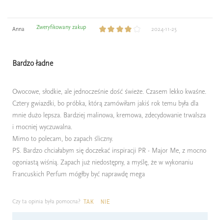
Zweryfikowany zakup
Anna
2024-11-25
Bardzo ładne
Owocowe, słodkie, ale jednocześnie dość świeże. Czasem lekko kwaśne.
Cztery gwiazdki, bo próbka, którą zamówiłam jakiś rok temu była dla
mnie dużo lepsza. Bardziej malinowa, kremowa, zdecydowanie trwalsza
i mocniej wyczuwalna.
Mimo to polecam, bo zapach śliczny.
PS. Bardzo chciałabym się doczekać inspiracji PR - Major Me, z mocno
ogoniastą wiśnią. Zapach już niedostępny, a myślę, że w wykonaniu
Francuskich Perfum mógłby być naprawdę mega
Czy ta opinia była pomocna?
TAK
NIE