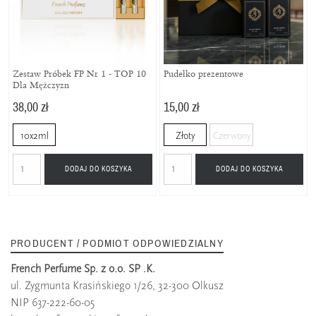
Zestaw Próbek FP Nr 1 - TOP 10
Pudełko prezentowe
Dla Mężczyzn
38,00 zł
15,00 zł
10x2ml
Złoty
Czerwony
DODAJ DO KOSZYKA
DODAJ DO KOSZYKA
PRODUCENT / PODMIOT ODPOWIEDZIALNY
French Perfume Sp. z o.o. SP .K.
ul. Zygmunta Krasińskiego 1/26, 32-300 Olkusz
NIP 637-222-60-05