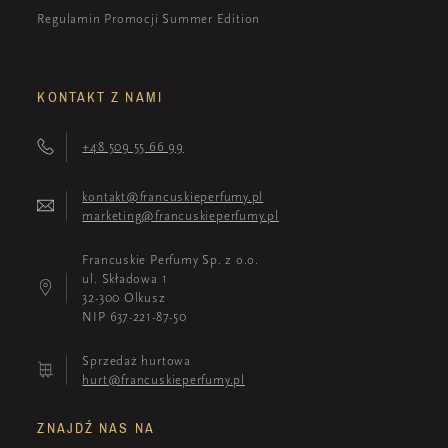
Regulamin Promocji Summer Edition
KONTAKT Z NAMI
+48 509 55 66 99
kontakt@francuskieperfumy.pl
marketing@francuskieperfumy.pl
Francuskie Perfumy Sp. z o.o.
ul. Składowa 1
32-300 Olkusz
NIP 637-221-87-50
Sprzedaż hurtowa
hurt@francuskieperfumy.pl
ZNAJDŹ NAS NA