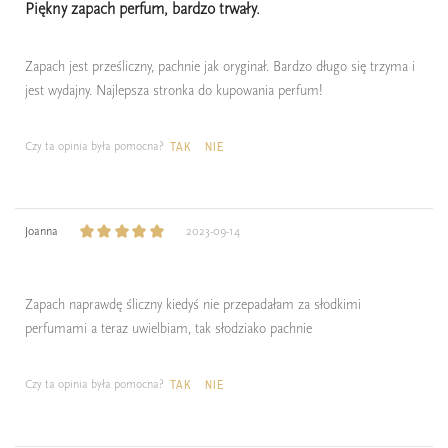
Piękny zapach perfum, bardzo trwały.
Zapach jest prześliczny, pachnie jak oryginał. Bardzo długo się trzyma i
jest wydajny. Najlepsza stronka do kupowania perfum!
Czy ta opinia była pomocna?
TAK
NIE
Joanna
2023-09-14
Zapach naprawdę śliczny kiedyś nie przepadałam za słodkimi
perfumami a teraz uwielbiam, tak słodziako pachnie
Czy ta opinia była pomocna?
TAK
NIE