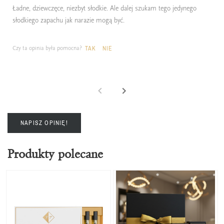
Ładne, dziewczęce, niezbyt słodkie. Ale dalej szukam tego jedynego
słodkiego zapachu jak narazie mogą być.
Czy ta opinia była pomocna?
TAK
NIE
NAPISZ OPINIĘ!
Produkty polecane