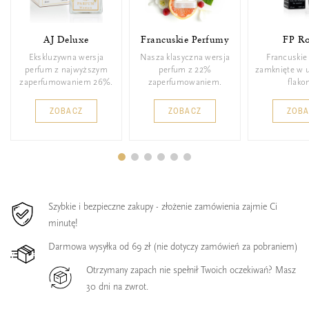
AJ Deluxe
Francuskie Perfumy
FP Ro
Ekskluzywna wersja
Nasza klasyczna wersja
Francuskie
perfum z najwyższym
perfum z 22%
zamknięte w 
zaperfumowaniem 26%.
zaperfumowaniem.
flakon
ZOBACZ
ZOBACZ
ZOB
Szybkie i bezpieczne zakupy - złożenie zamówienia zajmie Ci
minutę!
Darmowa wysyłka od 69 zł (nie dotyczy zamówień za pobraniem)
Otrzymany zapach nie spełnił Twoich oczekiwań? Masz
30 dni na zwrot.