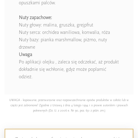
opuszkami palców.
Nuty zapachowe:
Nuty głowy: malina, gruszka, grejpfrut
Nuty serca: orchidea waniliowa, konwalia, róża
Nuty bazy: pianka marshmallow, piżmo, nuty
drzewne
Uwaga
Po aplikacji olejku , zaleca się odczekać, aż produkt
dokładnie się wchłonie, gdyż może poplamić
odzież.
UWAGA - kopiowanie, przetwarzanie oraz rozpowszechnianie opisów produktów w całości lub w
części jest zabronione! Zgodnie z Ustawą z dnia 4 lutego 1994 r. o prawie autorskim i prawach
pokrewnych (Dz. U. z 2006 e. Nr 90, poz. 631 z późn. zm.)