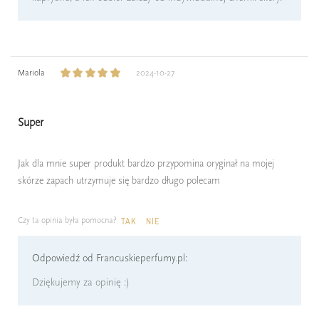
Mariola
2024-10-27
Super
Jak dla mnie super produkt bardzo przypomina oryginał na mojej
skórze zapach utrzymuje się bardzo długo polecam
Czy ta opinia była pomocna?
TAK
NIE
Odpowiedź od Francuskieperfumy.pl:
Dziękujemy za opinię :)