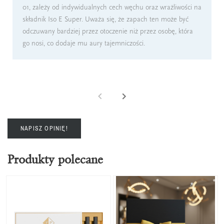
01, zależy od indywidualnych cech węchu oraz wrażliwości na
składnik Iso E Super. Uważa się, że zapach ten może być
odczuwany bardziej przez otoczenie niż przez osobę, która
go nosi, co dodaje mu aury tajemniczości.
NAPISZ OPINIĘ!
Produkty polecane