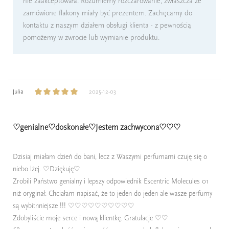
nie zaakceptowała. Rozumiemy rozczarowanie, zwłaszcza że
zamówione flakony miały być prezentem. Zachęcamy do
kontaktu z naszym działem obsługi klienta - z pewnością
pomożemy w zwrocie lub wymianie produktu.
Julia
2025-12-03
♡genialne♡doskonałe♡Jestem zachwycona♡♡♡
Dzisiaj miałam dzień do bani, lecz z Waszymi perfumami czuję się o
niebo lżej. ♡Dziękuję♡
Zrobili Państwo genialny i lepszy odpowiednik Escentric Molecules 01
niż oryginał. Chciałam napisać, że to jeden do jeden ale wasze perfumy
są wybitnniejsze !!! ♡♡♡♡♡♡♡♡♡♡
Zdobyliście moje serce i nową klientkę. Gratulacje ♡♡