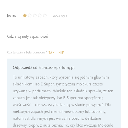
Joanna
2024-09-11
Gdzie są nuty zapachowe?
Czy ta opinia była pomocna?
TAK
NIE
Odpowiedź od Francuskieperfumy.pl:
To unikatowy zapach, który wyróżnia się jednym głównym
składnikiem: Iso E Super, syntetyczną molekułą często
używaną w perfumach. Właśnie ten składnik sprawia, że ten
zapach jest tak nietypowy. Iso E Super ma specyficzną
właściwość – nie wszyscy ludzie są w stanie go wyczuć. Dla
niektórych zapach jest niemal niewidoczny lub subtelny,
natomiast dla innych jest wyraźnie obecny, delikatnie
drzewny, ciepły, z nutą piżma. To, czy ktoś wyczuje Molecule