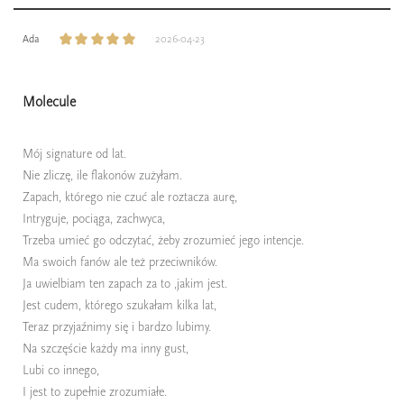
Ada
2026-04-23
Molecule
Mój signature od lat.
Nie zliczę, ile flakonów zużyłam.
Zapach, którego nie czuć ale roztacza aurę,
Intryguje, pociąga, zachwyca,
Trzeba umieć go odczytać, żeby zrozumieć jego intencje.
Ma swoich fanów ale też przeciwników.
Ja uwielbiam ten zapach za to ,jakim jest.
Jest cudem, którego szukałam kilka lat,
Teraz przyjaźnimy się i bardzo lubimy.
Na szczęście każdy ma inny gust,
Lubi co innego,
I jest to zupełnie zrozumiałe.