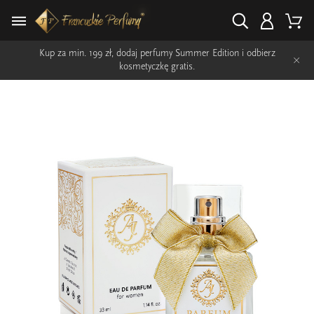
Kup za min. 199 zł, dodaj perfumy Summer Edition i odbierz
×
kosmetyczkę gratis.