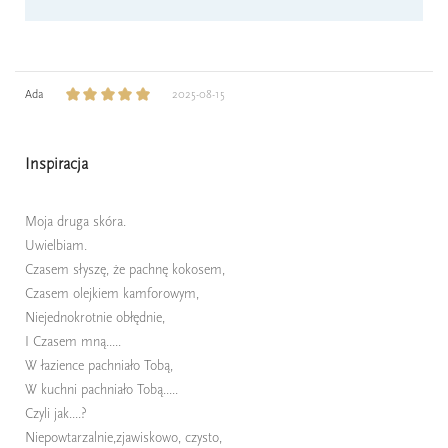
Ada
2025-08-15
Inspiracja
Moja druga skóra.
Uwielbiam.
Czasem słyszę, że pachnę kokosem,
Czasem olejkiem kamforowym,
Niejednokrotnie obłędnie,
I Czasem mną.....
W łazience pachniało Tobą,
W kuchni pachniało Tobą.....
Czyli jak....?
Niepowtarzalnie,zjawiskowo, czysto,