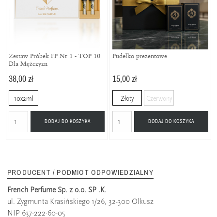
Zestaw Próbek FP Nr 1 - TOP 10
Pudełko prezentowe
Dla Mężczyzn
38,00 zł
15,00 zł
10x2ml
Złoty
Czerwony
DODAJ DO KOSZYKA
DODAJ DO KOSZYKA
PRODUCENT / PODMIOT ODPOWIEDZIALNY
French Perfume Sp. z o.o. SP .K.
ul. Zygmunta Krasińskiego 1/26, 32-300 Olkusz
NIP 637-222-60-05