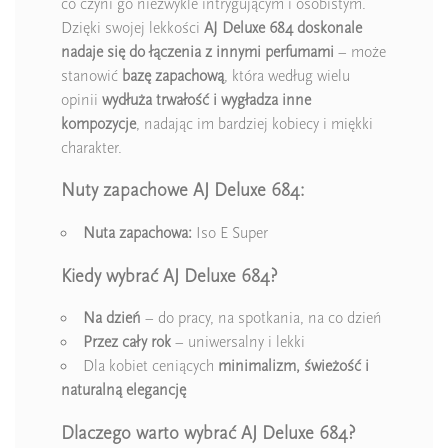
co czyni go niezwykle intrygującym i osobistym.
Dzięki swojej lekkości
AJ Deluxe 684 doskonale
nadaje się do łączenia z innymi perfumami
– może
stanowić
bazę zapachową
, która według wielu
opinii
wydłuża trwałość i wygładza inne
kompozycje
, nadając im bardziej kobiecy i miękki
charakter.
Nuty zapachowe AJ Deluxe 684:
Nuta zapachowa:
Iso E Super
Kiedy wybrać AJ Deluxe 684?
Na dzień
– do pracy, na spotkania, na co dzień
Przez cały rok
– uniwersalny i lekki
Dla kobiet ceniących
minimalizm, świeżość i
naturalną elegancję
Dlaczego warto wybrać AJ Deluxe 684?