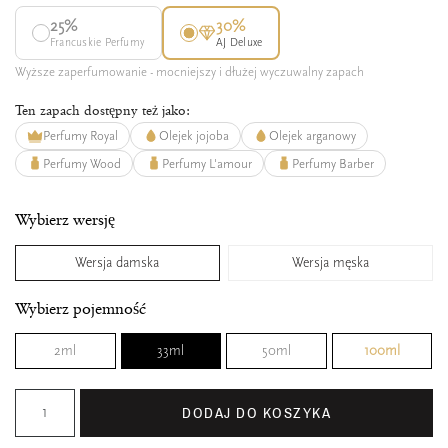
25%
30%
Francuskie Perfumy
AJ Deluxe
Wyższe zaperfumowanie - mocniejszy i dłużej wyczuwalny zapach
Ten zapach dostępny też jako:
Perfumy Royal
Olejek jojoba
Olejek arganowy
Perfumy Wood
Perfumy L'amour
Perfumy Barber
Wybierz wersję
Wersja damska
Wersja męska
Wybierz pojemność
2ml
33ml
50ml
100ml
DODAJ DO KOSZYKA