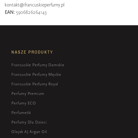
kontakt@francuskieperfumy.pl
EAN:
5906826264143
NASZE PRODUKTY
Francuskie Perfumy Damskie
Francuskie Perfumy Męskie
Francuskie Perfumy Royal
Perfumy Premium
Perfumy ECO
Perfumetki
Perfumy Dla Dzieci
Olejek AJ Argan Oil