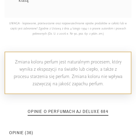
klasą
.
UWAGA - kopiowanie, przetwarzanie oraz rozpowszechnianie opisów produktów w całości lub w
części jest zabronione! Zgodnie z Ustawą z dnia 4 lutego 1994 r. o prawie autorskim i prawach
pokrewnych (Dz. U. z 2006 e. Nr 90, poz. 631 z późn. zm.)
Zmiana koloru perfum jest naturalnym procesem, który
wynika z ekspozycji na światło lub ciepło, a także z
procesu starzenia się perfum. Zmiana koloru nie wpływa
zazwyczaj na jakość zapachu perfum.
OPINIE O PERFUMACH AJ DELUXE 684
OPINIE (36)