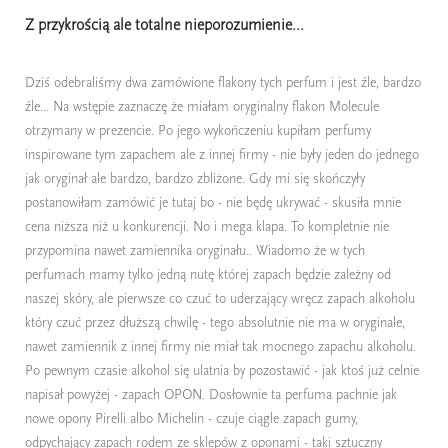
Z przykrością ale totalne nieporozumienie...
Dziś odebraliśmy dwa zamówione flakony tych perfum i jest źle, bardzo
źle... Na wstępie zaznaczę że miałam oryginalny flakon Molecule
otrzymany w prezencie. Po jego wykończeniu kupiłam perfumy
inspirowane tym zapachem ale z innej firmy - nie były jeden do jednego
jak oryginał ale bardzo, bardzo zbliżone. Gdy mi się skończyły
postanowiłam zamówić je tutaj bo - nie będę ukrywać - skusiła mnie
cena niższa niż u konkurencji. No i mega klapa. To kompletnie nie
przypomina nawet zamiennika oryginału.. Wiadomo że w tych
perfumach mamy tylko jedną nutę której zapach będzie zależny od
naszej skóry, ale pierwsze co czuć to uderzający wręcz zapach alkoholu
który czuć przez dłuższą chwilę - tego absolutnie nie ma w oryginale,
nawet zamiennik z innej firmy nie miał tak mocnego zapachu alkoholu.
Po pewnym czasie alkohol się ulatnia by pozostawić - jak ktoś już celnie
napisał powyżej - zapach OPON. Dosłownie ta perfuma pachnie jak
nowe opony Pirelli albo Michelin - czuje ciągle zapach gumy,
odpychający zapach rodem ze sklepów z oponami - taki sztuczny