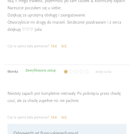
684 = mega trwałość, pojemność po sam czubek & kosmiczny zapach.
Nareszcie poczułam się u siebie.
Dziękuję za uprzejmą obsługę i zaangażowanie.
Otworzyliście mi drogę do marzeń. Serdecznie pozdrawiam i z serca
dziękuję ♡♡♡ Julia
Czy ta opinia była pomocna?
TAK
NIE
Zweryfikowany zakup
Monika
2025-12-02
Niestety zapach jest kompletnie nietrwały. Po psiknięciu przez chwilę
czuć, ale za chwilę zupełnie nic nie pachnie.
Czy ta opinia była pomocna?
TAK
NIE
Odpowiedź od Francuskieperfumy.pl: