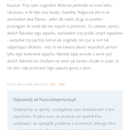
kauczuk. Przy czym oryginalne Molecule pachniało na mnie lekko,
cytrysowo, w tle było czuć kwiaty i bawełnę. Najgorsze jest to że
zamówiłam dwa flakony - jeden dla siebie, drugi na prezent -
przysięgam że wstyd dać ten zapach w prezencie.. Co ciekawe, oprócz
dwóch flakonów tego zapachu, zamówiłam trzy próbki innych zapachów
- wszystkie trzy pachną niemal jak oryginały, nie czuć w nich tak
odpychająco alkoholu - więc to nie kwestia jakości wszystkich perfum
tylko tego konkretnie zapachu. Niestety będę wnosiła o zwrot tych
dwóch flakonów bo choćbym nie wiem jak bardzo chciała to zużyć, to
nie dam rady przetrawić tego zapachu gumy z opon...
Czy ta opinia była pomocna?
TAK
NIE
Odpowiedź od Francuskieperfumy.pl:
Dziękujemy za opinię i szczegółowy opis doświadczeń z tym
zapachem. Przykro nam, że produkt nie spełnił Pani
oczekiwań i że wystąpiły problemy z aromatem, którego Pani