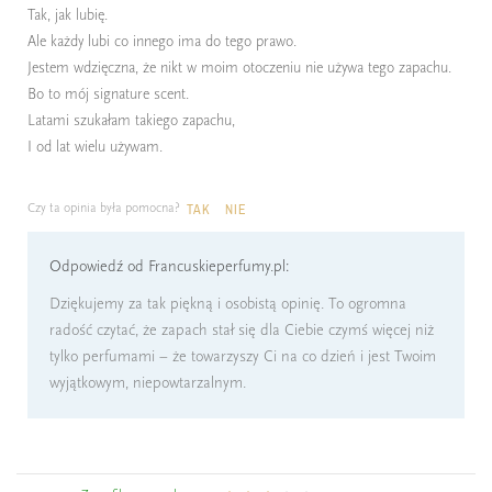
Tak, jak lubię.
Ale każdy lubi co innego ima do tego prawo.
Jestem wdzięczna, że nikt w moim otoczeniu nie używa tego zapachu.
Bo to mój signature scent.
Latami szukałam takiego zapachu,
I od lat wielu używam.
Czy ta opinia była pomocna?
TAK
NIE
Odpowiedź od Francuskieperfumy.pl:
Dziękujemy za tak piękną i osobistą opinię. To ogromna
radość czytać, że zapach stał się dla Ciebie czymś więcej niż
tylko perfumami – że towarzyszy Ci na co dzień i jest Twoim
wyjątkowym, niepowtarzalnym.