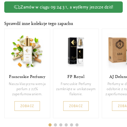
Zamów w ciągu
09:24:30
, a wyślemy jeszcze dziś!
Sprawdź inne kolekcje tego zapachu
Francuskie Perfumy
FP Royal
AJ Delux
Nasza klasyczna wersja
Francuskie Perfumy
Perfumy w d
perfum z 22%
zamknięte w unikatowym
odsłonie z 
zaperfumowaniem.
flakonie.
zaperfumowa
ZOBACZ
ZOBACZ
ZOB