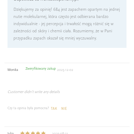
Dziękujemy za opinię! 684 jest zapachem opartym na jednej
nutie molekularnej, która często jest odbierana bardzo
indywidualnie - jej percepcja i trwałość mogą różnić się w
zależności od skóry i chemii ciała. Rozumiemy, że w Pani
przypadku zapach okazał się mniej wyczuwalny.
Zweryfikowany zakup
Monika
2025-12-02
Customer didn't write any details
Czy ta opinia była pomocna?
TAK
NIE
Julia
2025-08-21