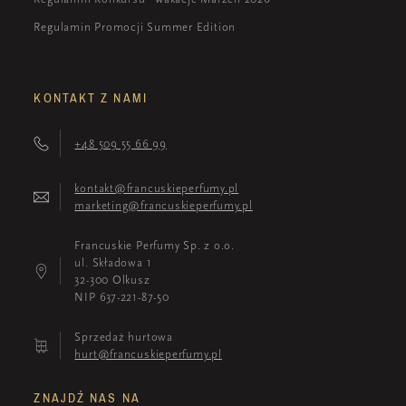
Regulamin Promocji Summer Edition
KONTAKT Z NAMI
+48 509 55 66 99
kontakt@francuskieperfumy.pl
marketing@francuskieperfumy.pl
Francuskie Perfumy Sp. z o.o.
ul. Składowa 1
32-300 Olkusz
NIP 637-221-87-50
Sprzedaż hurtowa
hurt@francuskieperfumy.pl
ZNAJDŹ NAS NA