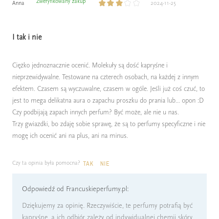
Zweryfikowany zakup
Anna
2024-11-25
I tak i nie
Ciężko jednoznacznie ocenić. Molekuły są dość kapryśne i
nieprzewidywalne. Testowane na czterech osobach, na każdej z innym
efektem. Czasem są wyczuwalne, czasem w ogóle. Jeśli już coś czuć, to
jest to mega delikatna aura o zapachu proszku do prania lub... opon :D
Czy podbijają zapach innych perfum? Być może, ale nie u nas.
Trzy gwiazdki, bo zdaję sobie sprawę, że są to perfumy specyficzne i nie
mogę ich ocenić ani na plus, ani na minus.
Czy ta opinia była pomocna?
TAK
NIE
Odpowiedź od Francuskieperfumy.pl:
Dziękujemy za opinię. Rzeczywiście, te perfumy potrafią być
kapryśne, a ich odbiór zależy od indywidualnej chemii skóry.