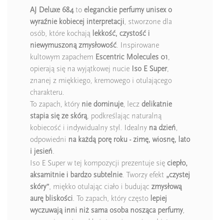
AJ Deluxe 684
to
eleganckie perfumy unisex o
wyraźnie kobiecej interpretacji
, stworzone dla
osób, które kochają
lekkość, czystość i
niewymuszoną zmysłowość
. Inspirowane
kultowym zapachem
Escentric Molecules 01
,
opierają się na wyjątkowej nucie
Iso E Super
,
znanej z miękkiego, kremowego i otulającego
charakteru.
To zapach, który
nie dominuje
, lecz
delikatnie
stapia się ze skórą
, podkreślając naturalną
kobiecość i indywidualny styl. Idealny
na dzień
,
odpowiedni
na każdą porę roku - zimę, wiosnę, lato
i jesień
.
Iso E Super w tej kompozycji prezentuje się
ciepło,
aksamitnie i bardzo subtelnie
. Tworzy efekt
„czystej
skóry”
, miękko otulając ciało i budując
zmysłową
aurę bliskości
. To zapach, który często
lepiej
wyczuwają inni niż sama osoba nosząca perfumy
,