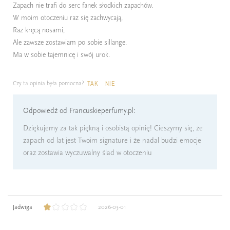
Zapach nie trafi do serc fanek słodkich zapachów.
W moim otoczeniu raz się zachwycają,
Raz kręcą nosami,
Ale zawsze zostawiam po sobie sillange.
Ma w sobie tajemnicę i swój urok.
Czy ta opinia była pomocna?
TAK
NIE
Odpowiedź od Francuskieperfumy.pl:
Dziękujemy za tak piękną i osobistą opinię! Cieszymy się, że
zapach od lat jest Twoim signature i że nadal budzi emocje
oraz zostawia wyczuwalny ślad w otoczeniu
Jadwiga
2026-03-01